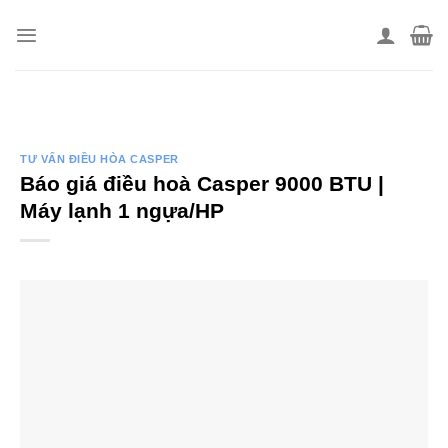
Skip
to
content
TƯ VẤN ĐIỀU HÒA CASPER
Báo giá điều hoà Casper 9000 BTU |
Máy lạnh 1 ngựa/HP