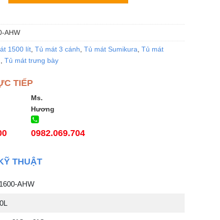
0-AHW
t 1500 lít
,
Tủ mát 3 cánh
,
Tủ mát Sumikura
,
Tủ mát
h
,
Tủ mát trưng bày
ỰC TIẾP
Ms.
Hương
00
0982.069.704
KỸ THUẬT
-1600-AHW
00L