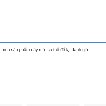
đảm bảo nhiệt độ bên trong tủ luôn ổn định và giảm lượng đ
 lốc máy đưa lên sưởi kính giúp loại bỏ tình trạng đọng sươ
.
mua sản phẩm này mới có thể để lại đánh giá.
ng chịu lực cao, có thể dễ dàng tháo gỡ linh hoạt. Từ đó, n
ất, tăng tối đa hiệu quả trưng bày mà vẫn giữ được nhiệt 
ới đèn huỳnh quang, đèn sợi đốt,..
n tiện khi cần di dời tủ mát.