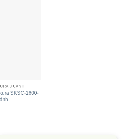
KURA 3 CÁNH
kura SKSC-1600-
cánh
ủ mát Sumikura SKSC-
500.BHW | 1600L 4 cánh