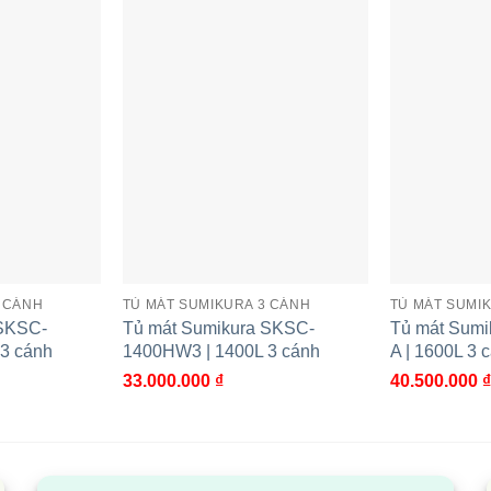
ức khỏe, làm lạnh sâu, tăng hiệu quả làm mát của thiết bị.
3 CÁNH
TỦ MÁT SUMIKURA 3 CÁNH
TỦ MÁT SUMI
 SKSC-
Tủ mát Sumikura SKSC-
Tủ mát Sumi
3 cánh
1400HW3 | 1400L 3 cánh
A | 1600L 3 
33.000.000
₫
40.500.000
₫
kura SKSC-1600-A
Tủ mát Sumikura SKSC-1200-
T
nh
AHW | 1200L 2 cánh
2