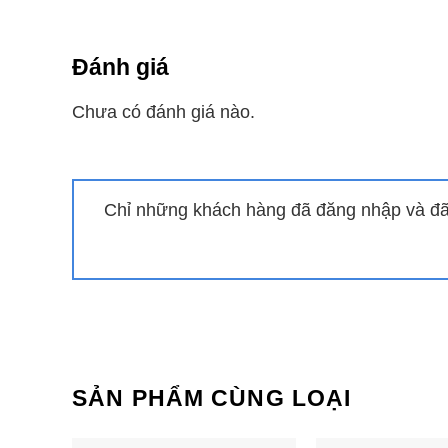
Tiện ích
Đánh giá
Cửa kính tủ được phủ một lớp cách nhiệt cao cấp, 
Chưa có đánh giá nào.
Hệ thống sưởi kính tận dụng nhiệt tỏa ra từ chính
nhiệt tốt và có thể nhìn rõ các sản phẩm bên trong
Chỉ những khách hàng đã đăng nhập và đã 
Nhiều khay kệ bằng kim loại chắc chắn, có khả nă
phẩm theo từng ngăn sao cho tiện lợi nhất.
Hệ thống đèn LED chiếu sáng toàn bộ các góc khu
điện năng và có tuổi thọ bền bỉ hơn nhiều lần so v
Bánh xe đẩy chắc chắn, xoay được 360 độ, rất thuậ
SẢN PHẨM CÙNG LOẠI
Công nghệ