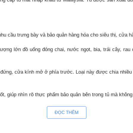
 nhu cầu trưng bày và bảo quản hàng hóa cho siêu thị, cửa
ượng lớn đồ uống đóng chai, nước ngọt, bia, trái cây, rau
đứng, cửa kính mở ở phía trước. Loại này được chia nhiều k
ốt, giúp nhìn rõ thực phẩm bảo quản bên trong tủ mà không
lau chùi. Phù hợp để bảo quản và trưng bày thực phẩm, đồ uố
ĐỌC THÊM
u tầng để tiện bày biện đồ uống và rau củ trái cây bên trong.
tủ SKSC 1600 AHW