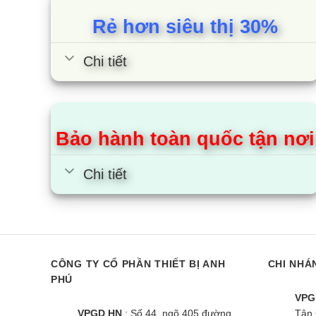
Rẻ hơn siêu thị 30%
Chi tiết
Bảo hành toàn quốc tận nơi
Chi tiết
CÔNG TY CỔ PHẦN THIẾT BỊ ANH
CHI NHÁ
PHÚ
VPG
VPGD HN
: Số 44, ngõ 405 đường
Tân 