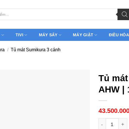
H
TIVI
MÁY SẤY
MÁY GIẶT
ĐIỀU HÒA
ra
/
Tủ mát Sumikura 3 cánh
Tủ mát
AHW | 
43.500.00
Tủ mát Sumik