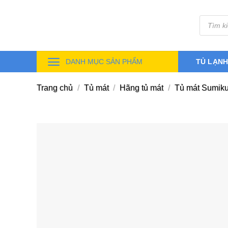
Skip
Tìm
to
kiếm
sản
content
phẩm
DANH MỤC SẢN PHẨM
TỦ LẠN
Trang chủ
/
Tủ mát
/
Hãng tủ mát
/
Tủ mát Sumiku