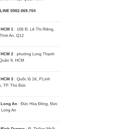
LINE 0982.069.704
 HCM 1
: 106 Đ. Lê Thị Riêng,
Thới An, Q12
 HCM 2
: phường Long Thạnh
Quận 9, HCM
 HCM 3
: Quốc lộ 1K, P.Linh
, TP. Thủ Đức
 Long An
: Đức Hòa Đông, Đức
 Long An
 Bình Dương
: Đ. Thống Nhất,