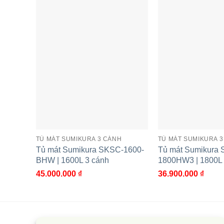
Gas R209 thân thiện với môi trường, an toàn với s
Cùng Chủ Đề:
TỦ MÁT SUMIKURA 3 CÁNH
TỦ MÁT SUMIKURA 
Tủ mát Sumikura SKSC-1600-
Tủ mát Sumikura
BHW | 1600L 3 cánh
1800HW3 | 1800L 
45.000.000
₫
36.900.000
₫
Tủ mát Sumikura SKSC-1600-
Tủ mát Sumi
BHW | 1600L 3 cánh
| 1600L 3 cá