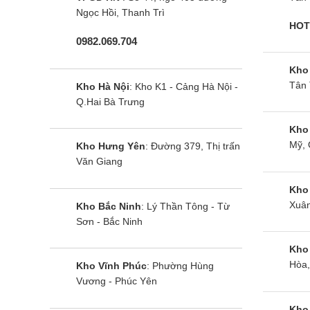
Ngọc Hồi, Thanh Trì
HOT
0982.069.704
Kho
Tân 
Kho Hà Nội
: Kho K1 - Cảng Hà Nội -
Q.Hai Bà Trưng
Kho
Mỹ, 
Kho Hưng Yên
: Đường 379, Thị trấn
Văn Giang
Kho
Xuân
Kho Bắc Ninh
: Lý Thần Tông - Từ
Sơn - Bắc Ninh
Kho
Hòa,
Kho Vĩnh Phúc
: Phường Hùng
Vương - Phúc Yên
Kho