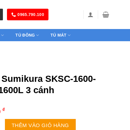
0965.790.100
TỦ ĐÔNG
TỦ MÁT
 Sumikura SKSC-1600-
1600L 3 cánh
₫
0
ura SKSC-1600-AHW | 1600L 3 cánh số lượng
THÊM VÀO GIỎ HÀNG