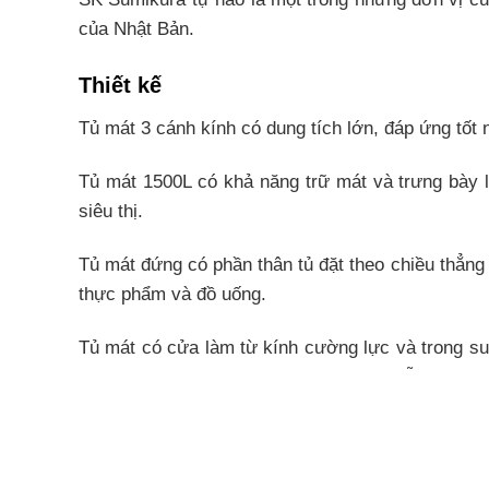
của Nhật Bản.
Thiết kế
Tủ mát 3 cánh kính có dung tích lớn, đáp ứng tốt
Tủ mát 1500L có khả năng trữ mát và trưng bày l
siêu thị.
Tủ mát đứng có phần thân tủ đặt theo chiều thẳng 
thực phẩm và đồ uống.
Tủ mát có cửa làm từ kính cường lực và trong su
cực tốt, chống ẩm, chống bám bụi, rất dễ dàng để 
Tủ mát siêu thị kích thước rất lớn, được chia nhiề
Tiện ích và công nghệ khác của 