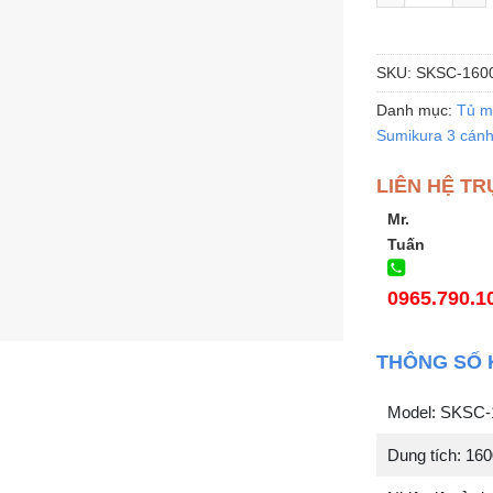
SKU:
SKSC-160
Danh mục:
Tủ má
Sumikura 3 cán
LIÊN HỆ TR
Mr.
Tuấn
0965.790.1
THÔNG SỐ 
Model: SKSC
Dung tích: 16