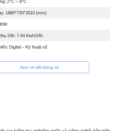
ụng: 2°C ~ 8°C
áy: 1880*730*2010 (mm)
080W
 thụ 24h: 7.44 Kwh/24h
hiển: Digital – Kỹ thuật số
Xem chi tiết thông số
i sự kiểm tra nghiêm ngặt và công nghệ tiên tiến