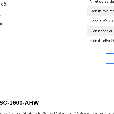
Nhiệt độ sử d
 đồ.
Kích thước m
.
Công suất: 1
ng.
Điện năng tiêu
Hiển thị điều k
SKSC-1600-AHW
ng cấp tủ mát nhập khẩu từ Malaysia. Tủ được sản xuất dướ