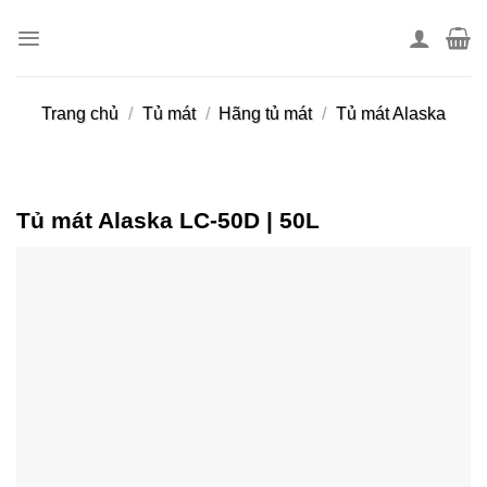
Skip
to
content
Trang chủ
/
Tủ mát
/
Hãng tủ mát
/
Tủ mát Alaska
Tủ mát Alaska LC-50D | 50L