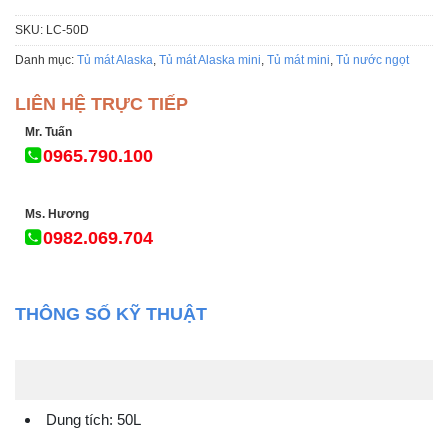
SKU:
LC-50D
Danh mục:
Tủ mát Alaska
,
Tủ mát Alaska mini
,
Tủ mát mini
,
Tủ nước ngọt
LIÊN HỆ TRỰC TIẾP
Mr. Tuấn
0965.790.100
Ms. Hương
0982.069.704
THÔNG SỐ KỸ THUẬT
Dung tích: 50L