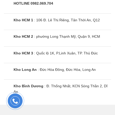
50L 1 cánh
HOTLINE 0982.069.704
Kho HCM 1
: 106 Đ. Lê Thị Riêng, Tân Thới An, Q12
Kho HCM 2
: phường Long Thạnh Mỹ, Quận 9, HCM
Kho HCM 3
: Quốc lộ 1K, P.Linh Xuân, TP. Thủ Đức
Kho Long An
: Đức Hòa Đông, Đức Hòa, Long An
Kho Bình Dương
: Đ. Thống Nhất, KCN Sóng Thần 2, Dĩ
An