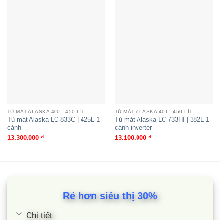
giảm lượng điện tiêu hao.
Nhiều khay kệ bằng kim loại chắc chắn, có khả
năng chịu lực cao, có thể dễ dàng tháo gỡ linh
hoạt. Từ đó, người sử dụng có thể dễ dàng sắp
xếp các loại thực phẩm theo từng ngăn sao cho
tiện lợi nhất.
Hệ thống đèn LED chiếu sáng toàn bộ các góc
TỦ MÁT ALASKA 400 - 450 LÍT
TỦ MÁT ALASKA 400 - 450 LÍT
khuất, tăng tối đa hiệu quả trưng bày mà vẫn giữ
Tủ mát Alaska LC-833C | 425L 1
Tủ mát Alaska LC-733HI | 382L 1
cánh
cánh inverter
được nhiệt độ ổn định. Đồng thời, đèn Led này
13.300.000
₫
13.100.000
₫
còn tiết kiệm điện năng và có tuổi thọ bền bỉ hơn
nhiều lần so với đèn huỳnh quang, đèn sợi đốt,..
Cùng Chủ Đề:
Rẻ hơn siêu thị 30%
Chi tiết