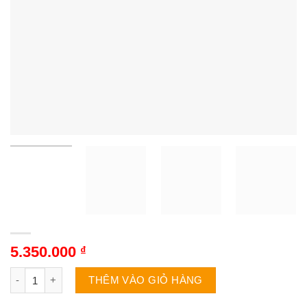
5.350.000
₫
Tủ mát Alaska LC-50D | 50L số lượng
THÊM VÀO GIỎ HÀNG