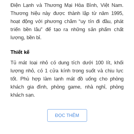
Điện Lạnh và Thương Mại Hòa Bình, Việt Nam.
Thương hiệu này được thành lập từ năm 1995,
hoạt động với phương châm “uy tín đi đầu, phát
triển bền lâu” để tạo ra những sản phẩm chất
lượng, bền bỉ.
Thiết kế
Tủ mát loại nhỏ có dung tích dưới 100 lít, khối
lượng nhỏ, có 1 cửa kính trong suốt và chịu lực
tốt. Phù hợp làm lạnh mát đồ uống cho phòng
khách gia đình, phòng game, nhà nghỉ, phòng
khách sạn.
Tủ lạnh đứng mặt kính có cửa nằm phía trước,
ĐỌC THÊM
ngăn có nhiều khay kệ giúp bạn dễ dàng phân loại
và sắp xếp, tiện cho việc tìm và lấy thực phẩm.