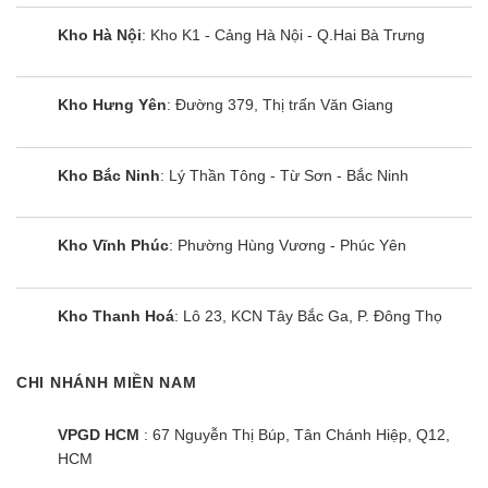
Kho Hà Nội
: Kho K1 - Cảng Hà Nội - Q.Hai Bà Trưng
Tủ mát Alaska LC-50T | 50L
Kho Hưng Yên
: Đường 379, Thị trấn Văn Giang
Kho Bắc Ninh
: Lý Thần Tông - Từ Sơn - Bắc Ninh
Kho Vĩnh Phúc
: Phường Hùng Vương - Phúc Yên
Kho Thanh Hoá
: Lô 23, KCN Tây Bắc Ga, P. Đông Thọ
CHI NHÁNH MIỀN NAM
VPGD HCM
: 67 Nguyễn Thị Búp, Tân Chánh Hiệp, Q12,
HCM
Tủ mát Sumikura SKSC-55WX-FSE |