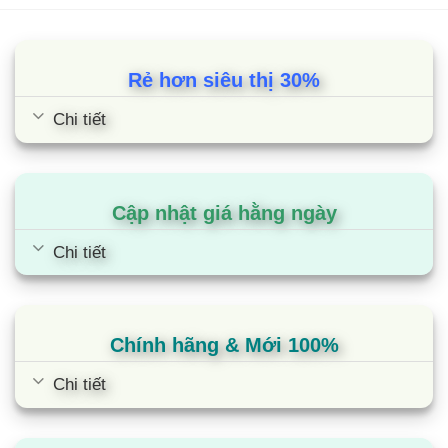
Cửa kính tủ được phủ một lớp cách nhiệt cao cấp,
đảm bảo nhiệt độ bên trong tủ luôn ổn định và
giảm lượng điện tiêu hao.
Rẻ hơn siêu thị 30%
Hệ thống sưởi kính tận dụng nhiệt tỏa ra từ chính
Chi tiết
lốc máy đưa lên sưởi kính giúp loại bỏ tình trạng
đọng sương trên bề mặt. Nhờ đó, cửa kính luôn
sáng rõ, giữ nhiệt tốt và có thể nhìn rõ các sản
Cập nhật giá hằng ngày
phẩm bên trong.
Chi tiết
Nhiều khay kệ bằng kim loại chắc chắn, có khả
năng chịu lực cao, có thể dễ dàng tháo gỡ linh
hoạt. Từ đó, người sử dụng có thể dễ dàng sắp
Chính hãng & Mới 100%
xếp các loại thực phẩm theo từng ngăn sao cho
tiện lợi nhất.
Chi tiết
Hệ thống đèn LED chiếu sáng toàn bộ các góc