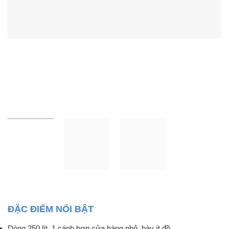
ĐẶC ĐIỂM NỔI BẬT
Dòng 250 lít, 1 cánh hợp cửa hàng nhỏ, bày ít đồ.