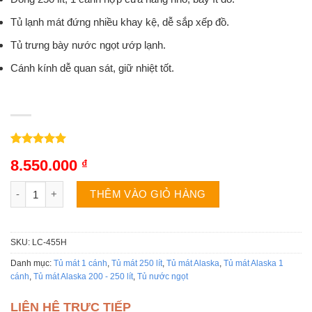
Tủ lạnh mát đứng nhiều khay kệ, dễ sắp xếp đồ.
Tủ trưng bày nước ngọt ướp lạnh.
Cánh kính dễ quan sát, giữ nhiệt tốt.
5.00
1
trên 5
8.550.000
₫
dựa trên
đánh giá
Tủ mát Alaska LC-455H | 270L 1 cánh số lượng
THÊM VÀO GIỎ HÀNG
SKU:
LC-455H
Danh mục:
Tủ mát 1 cánh
,
Tủ mát 250 lít
,
Tủ mát Alaska
,
Tủ mát Alaska 1
cánh
,
Tủ mát Alaska 200 - 250 lít
,
Tủ nước ngọt
LIÊN HỆ TRỰC TIẾP