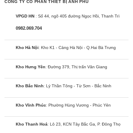
CÔNG TY CỔ PHẦN THIẾT BỊ ANH PHÚ
Cùng Chủ Đề:
VPGD HN
: Số 44, ngõ 405 đường Ngọc Hồi, Thanh Trì
0982.069.704
Kho Hà Nội
: Kho K1 - Cảng Hà Nội - Q.Hai Bà Trưng
Kho Hưng Yên
: Đường 379, Thị trấn Văn Giang
Kho Bắc Ninh
: Lý Thần Tông - Từ Sơn - Bắc Ninh
Kho Vĩnh Phúc
: Phường Hùng Vương - Phúc Yên
Tủ mát Alaska LC-450B | 270L 2
cánh
Kho Thanh Hoá
: Lô 23, KCN Tây Bắc Ga, P. Đông Thọ