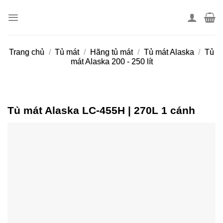
Skip
to
content
Trang chủ
/
Tủ mát
/
Hãng tủ mát
/
Tủ mát Alaska
/
Tủ
mát Alaska 200 - 250 lít
Tủ mát Alaska LC-455H | 270L 1 cánh