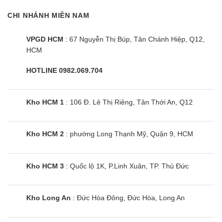
CHI NHÁNH MIỀN NAM
VPGD HCM
: 67 Nguyễn Thị Búp, Tân Chánh Hiệp, Q12,
HCM
HOTLINE 0982.069.704
Kho HCM 1
: 106 Đ. Lê Thị Riêng, Tân Thới An, Q12
Kho HCM 2
: phường Long Thạnh Mỹ, Quận 9, HCM
Tủ mát Alaska LC-333H | 230L 1
cánh
Kho HCM 3
: Quốc lộ 1K, P.Linh Xuân, TP. Thủ Đức
Kho Long An
: Đức Hòa Đông, Đức Hòa, Long An