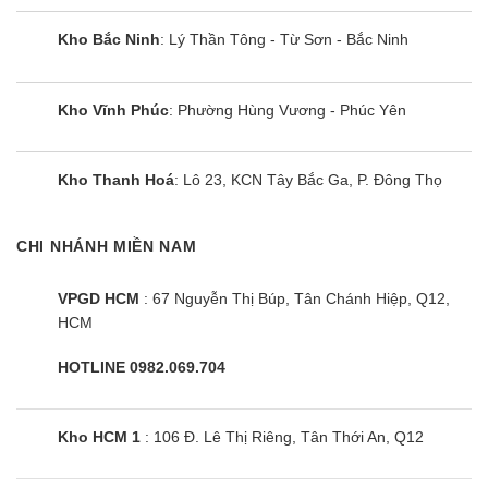
Tủ lạnh Sharp SJ-X198V-DG | 198L 2
cánh inverter
Kho Bắc Ninh
: Lý Thần Tông - Từ Sơn - Bắc Ninh
Kho Vĩnh Phúc
: Phường Hùng Vương - Phúc Yên
Kho Thanh Hoá
: Lô 23, KCN Tây Bắc Ga, P. Đông Thọ
CHI NHÁNH MIỀN NAM
VPGD HCM
: 67 Nguyễn Thị Búp, Tân Chánh Hiệp, Q12,
HCM
HOTLINE 0982.069.704
Tủ lạnh Sharp SJ-BF330V-SL | 357L
2 cánh inverter
Kho HCM 1
: 106 Đ. Lê Thị Riêng, Tân Thới An, Q12