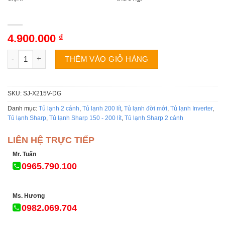
4.900.000
₫
Tủ lạnh Sharp SJ-X215V-DG | 215L 2 cánh inverter số lượng
THÊM VÀO GIỎ HÀNG
SKU:
SJ-X215V-DG
Danh mục:
Tủ lạnh 2 cánh
,
Tủ lạnh 200 lít
,
Tủ lạnh đời mới
,
Tủ lạnh Inverter
,
Tủ lạnh Sharp
,
Tủ lạnh Sharp 150 - 200 lít
,
Tủ lạnh Sharp 2 cánh
LIÊN HỆ TRỰC TIẾP
Mr. Tuấn
0965.790.100
Ms. Hương
0982.069.704