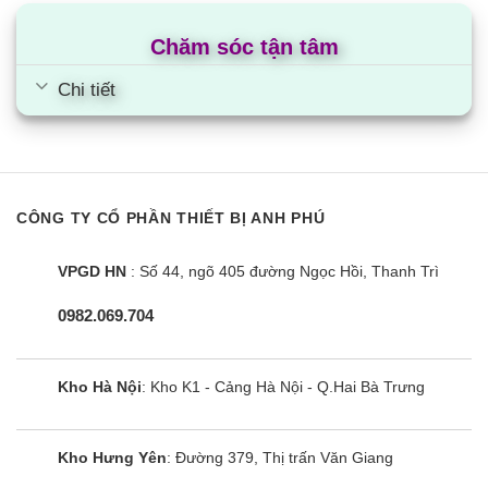
Chăm sóc tận tâm
Chi tiết
Tủ lạnh Sharp SJ-X198V-SL | 198L 2
cánh inverter
CÔNG TY CỔ PHẦN THIẾT BỊ ANH PHÚ
VPGD HN
: Số 44, ngõ 405 đường Ngọc Hồi, Thanh Trì
0982.069.704
Kho Hà Nội
: Kho K1 - Cảng Hà Nội - Q.Hai Bà Trưng
Kho Hưng Yên
: Đường 379, Thị trấn Văn Giang