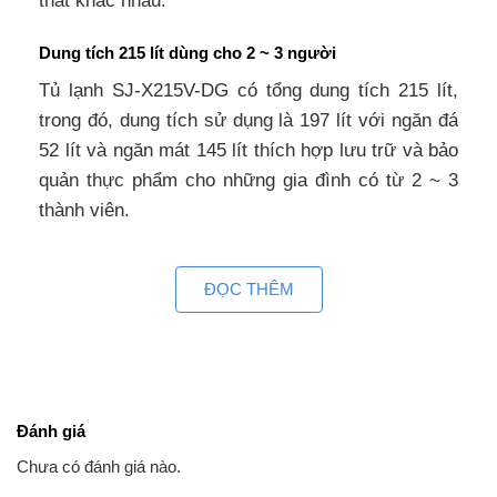
thất khác nhau.
Dung tích 215 lít dùng cho 2 ~ 3 người
Tủ lạnh SJ-X215V-DG có tổng dung tích 215 lít,
trong đó, dung tích sử dụng là 197 lít với ngăn đá
52 lít và ngăn mát 145 lít thích hợp lưu trữ và bảo
quản thực phẩm cho những gia đình có từ 2 ~ 3
thành viên.
Tiết kiệm điện tối ưu với công nghệ J-Tech Inverter
ĐỌC THÊM
Tủ lạnh Sharp ngăn đá trên SJ-X215V-DG sử dụng
công nghệ J-Tech Inverter thay đổi công suất làm
lạnh ở 36 cấp độ, nhiều hơn công nghệ Inverter
thông thường với chỉ 7 cấp độ. Nhờ đó, tủ được
duy trì nhiệt độ ổn định, làm lạnh tương ứng hiệu
Đánh giá
quả, êm ái, hạn chế gây ra tiếng ồn và tiết kiệm
Chưa có đánh giá nào.
điện năng.