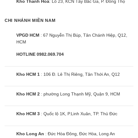
Kho Thanh Hoá
: Lô 23, KCN Tây Bắc Ga, P. Đông Thọ
Trang bị công nghệ J-Tech Inverter vận
hành bền bỉ, tiết kiệm điện
CHI NHÁNH MIỀN NAM
Được ứng dụng công nghệ J-Tech Inverter, tủ lạnh
VPGD HCM
: 67 Nguyễn Thị Búp, Tân Chánh Hiệp, Q12,
Sharp Inverter có khả năng vận hành bền bỉ với 36
HCM
cấp độ làm lạnh, giúp tiết kiệm điện năng và tăng
HOTLINE 0982.069.704
hiệu quả vận hành. Hóa đơn tiền điện mỗi tháng
sẽ không còn là mỗi lo của bạn, mặc dù là dòng tủ
lạnh cao cấp song tủ lạnh này cực kì tiết kiệm
Kho HCM 1
: 106 Đ. Lê Thị Riêng, Tân Thới An, Q12
điện.
Kho HCM 2
: phường Long Thạnh Mỹ, Quận 9, HCM
Tủ lạnh SJ-FX630V-ST có tem năng lượng
đạt chuẩn 5 sao
– Tủ lạnh 556 lít Inverter này với xếp hạng tem
Kho HCM 3
: Quốc lộ 1K, P.Linh Xuân, TP. Thủ Đức
năng lượng 5 sao đã cho ta thấy đây là một chiếc
tủ lạnh có khả năng tiết kiệm điện đáng kể cho gia
Kho Long An
: Đức Hòa Đông, Đức Hòa, Long An
đình bạn.