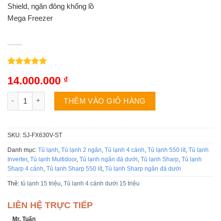
Shield, ngăn đông khổng lồ
Mega Freezer
5.00
3
trên 5
14.000.000
₫
dựa trên
đánh giá
Tủ lạnh Sharp SJ-FX630V-ST | 556L 4 cánh inverter số lượng
THÊM VÀO GIỎ HÀNG
SKU:
SJ-FX630V-ST
Danh mục:
Tủ lạnh
,
Tủ lạnh 2 ngăn
,
Tủ lạnh 4 cánh
,
Tủ lạnh 550 lít
,
Tủ lạnh
Inverter
,
Tủ lạnh Multidoor
,
Tủ lạnh ngăn đá dưới
,
Tủ lạnh Sharp
,
Tủ lạnh
Sharp 4 cánh
,
Tủ lạnh Sharp 550 lít
,
Tủ lạnh Sharp ngăn đá dưới
Thẻ:
tủ lạnh 15 triệu
,
Tủ lạnh 4 cánh dưới 15 triệu
LIÊN HỆ TRỰC TIẾP
Mr. Tuấn