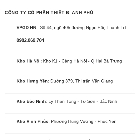
– Trang bị khay kính chịu lực lên đến 100 kg của
CÔNG TY CỔ PHẦN THIẾT BỊ ANH PHÚ
tủ lạnh Sharp 4 cửa SJ-FX630V-ST, bạn hoàn toàn
yên tâm chất thực phẩm lên trên mà không cần
VPGD HN
: Số 44, ngõ 405 đường Ngọc Hồi, Thanh Trì
phải lo lắng về trọng lượng quá nặng của thực
phẩm.
0982.069.704
– Cùng với đó khay kính có thể thay đổi linh hoạt
Kho Hà Nội
: Kho K1 - Cảng Hà Nội - Q.Hai Bà Trưng
cho bạn thay đổi diện tích để đồ một cách dễ dàng
và tiện lợi.
Kho Hưng Yên
: Đường 379, Thị trấn Văn Giang
Sharp inverter SJ-FX630V-ST với chuông
báo mở cửa tiện lợi
Kho Bắc Ninh
: Lý Thần Tông - Từ Sơn - Bắc Ninh
Tủ lạnh sharp inverter SJ-FX630V-ST trang bị
chuông báo mở cửa tiện lợi khi chẳng may ta mở
Kho Vĩnh Phúc
: Phường Hùng Vương - Phúc Yên
cửa lấy đồ sau đó kép cửa không kín, tủ sẽ không
bị thất thoát hơi lạnh, giữ nguyên vị cho thực
phẩm trong tủ và tiết kiệm điện cho gia chủ.