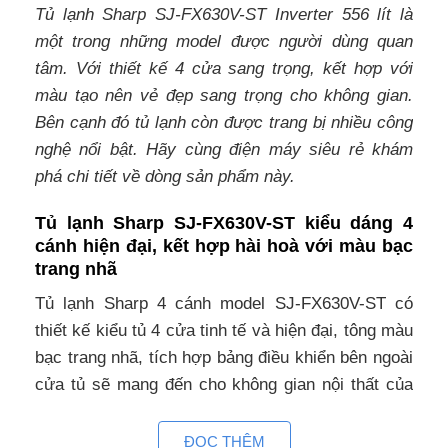
Tủ lạnh Sharp SJ-FX630V-ST Inverter 556 lít là
một trong những model được người dùng quan
tâm. Với thiết kế 4 cửa sang trọng, kết hợp với
màu tạo nên vẻ đẹp sang trọng cho không gian.
Bên cạnh đó tủ lạnh còn được trang bị nhiều công
nghệ nổi bật. Hãy cùng điện máy siêu rẻ khám
phá chi tiết về dòng sản phẩm này.
Tủ lạnh Sharp SJ-FX630V-ST kiểu dáng 4
cánh hiện đại, kết hợp hài hoà với màu bạc
trang nhã
Tủ lạnh Sharp 4 cánh model SJ-FX630V-ST có
thiết kế kiểu tủ 4 cửa tinh tế và hiện đại, tông màu
bạc trang nhã, tích hợp bảng điều khiển bên ngoài
cửa tủ sẽ mang đến cho không gian nội thất của
gia đình bạn sang trọng và đẳng cấp hơn bao giờ
hết.
ĐỌC THÊM