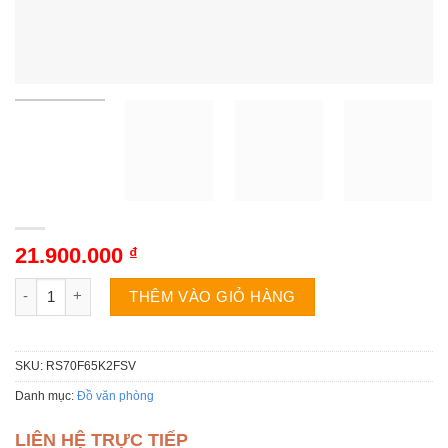
21.900.000
₫
Tủ lạnh Samsung RS70F65K2FSV | 635L cánh inverter số lượn
THÊM VÀO GIỎ HÀNG
SKU:
RS70F65K2FSV
Danh mục:
Đồ văn phòng
LIÊN HỆ TRỰC TIẾP