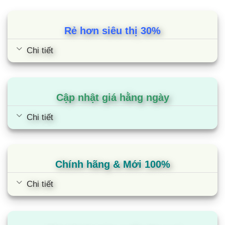
phẩm hạn chế bị hơi lạnh thổi trực tiếp và liên tục
gây mất nước, khô héo. Khi đó thực phẩm không
Rẻ hơn siêu thị 30%
chỉ hạn chế bị hư hỏng mà còn giữ lại được sự
tươi ngon trong suốt thời gian bảo quản.
Chi tiết
Bảo quản thực phẩm luôn tươi ngon
Công nghệ Fresher shield
Cập nhật giá hằng ngày
Trang bị công nghệ Fresher shield giúp nhiệt độ
trong tủ hạn chế biến động. Nhờ vậy mà thực
Chi tiết
phẩm được bảo quản ít bị sốc nhiệt và mất đi kết
cấu đàn hồi vốn có. Hơn nữa, thực phẩm ít bị mất
nước trong quá trình rã đông sẽ giữ lại được
Chính hãng & Mới 100%
hương vị và độ tươi ngon đến 99%.
Chi tiết
Ngăn ẩm HCS
Trang bị ngăn ẩm HCS riêng biệt. Ngăn lưu trữ