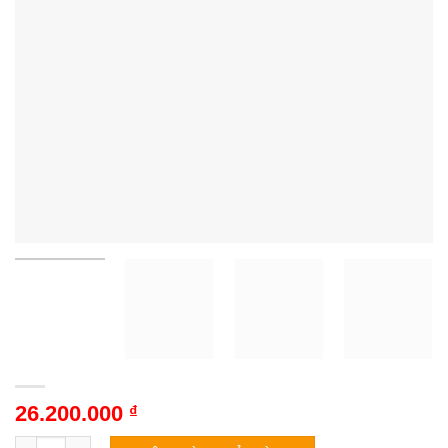
26.200.000
₫
Tủ lạnh Aqua AQR-M727XA(GB)U1 | 660L 4 cánh inverter số lư