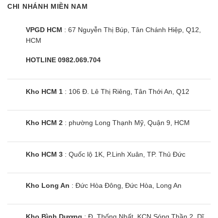
CHI NHÁNH MIỀN NAM
Chức năng ngày nghỉ Holiday: Chức năng này cực
kỳ phù hợp khi người dùng có chuyển du lịch hoặc
VPGD HCM
: 67 Nguyễn Thị Búp, Tân Chánh Hiệp, Q12,
công tác dài ngày. Số ít thực phẩm còn lại trong tủ
HCM
vẫn được bảo quản tốt để không bị ôi thiu nhưng
lượng điện tiêu hao được giảm đi đáng kể.
HOTLINE 0982.069.704
Cùng Chủ Đề:
Kho HCM 1
: 106 Đ. Lê Thị Riêng, Tân Thới An, Q12
Kho HCM 2
: phường Long Thạnh Mỹ, Quận 9, HCM
Kho HCM 3
: Quốc lộ 1K, P.Linh Xuân, TP. Thủ Đức
Kho Long An
: Đức Hòa Đông, Đức Hòa, Long An
Kho Bình Dương
: Đ. Thống Nhất, KCN Sóng Thần 2, Dĩ