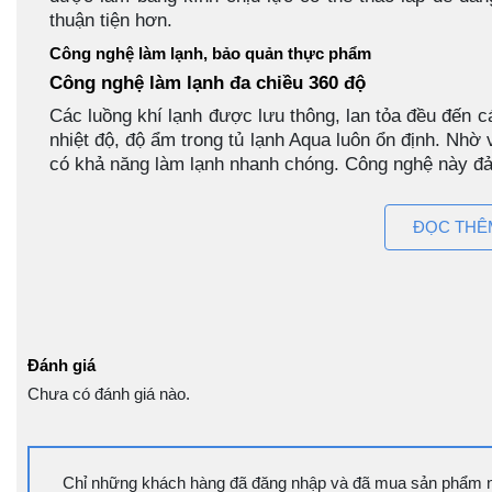
thuận tiện hơn.
Công nghệ làm lạnh, bảo quản thực phẩm
Công nghệ làm lạnh đa chiều 360 độ
Các luồng khí lạnh được lưu thông, lan tỏa đều đến cá
nhiệt độ, độ ẩm trong tủ lạnh Aqua luôn ổn định. Nhờ 
có khả năng làm lạnh nhanh chóng. Công nghệ này đ
Làm lạnh siêu nhanh chóng
ĐỌC THÊ
Tủ có khả năng làm lạnh cấp tốc khi bạn điều chỉnh 
nén sẽ tăng tốc tối đa để nhiệt độ tại ngăn bạn ch
lạnh nhanh nên chặn đứng quá trình oxy hóa gây 
quản được lâu hơn.
Ngăn đông mềm Magic Zone
Đánh giá
Ngăn đông mềm có nhiệt độ riêng biệt tại khoảng 
trong ngăn lạnh chung. Điều này làm cho thực phẩm
Chưa có đánh giá nào.
đóng đá.
Ngăn đông mềm này thường dành cho việc bảo quản 
Với nhiệt độ đông mềm thấp, bạn có thể bảo quản thự
Chỉ những khách hàng đã đăng nhập và đã mua sản phẩm này