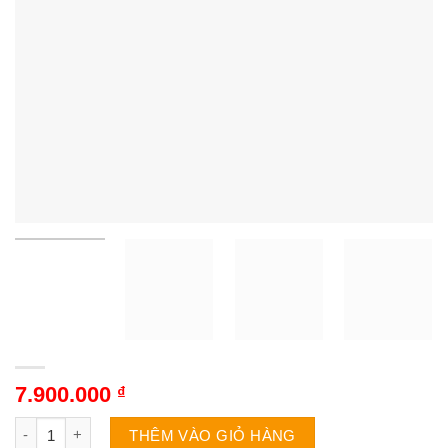
7.900.000
₫
Tủ lạnh Aqua AQR-B360MA(SLB) | 292L 2 cánh inverter số lượ
THÊM VÀO GIỎ HÀNG