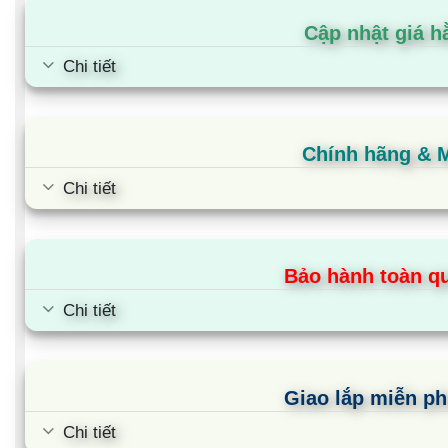
Cập nhật giá h
Chi tiết
Chính hãng & 
Chi tiết
Bảo hành toàn qu
Chi tiết
Tủ lạnh Aqua AQR-B390MA(SLB) |
Tủ lạnh Aqua AQR
324L 2 cánh inverter
646L 2 cánh invert
Giao lắp miễn ph
Chi tiết