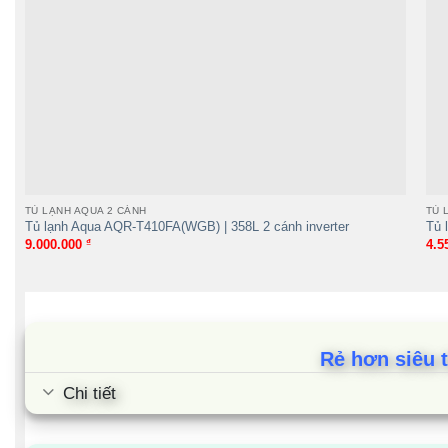
Tính năng tự động phát ra tiếng chuông cảnh báo kh
lạnh ra ngoài.
Cùng Chủ Đề:
TỦ LẠNH AQUA 2 CÁNH
TỦ 
Tủ lạnh Aqua AQR-T410FA(WGB) | 358L 2 cánh inverter
Tủ 
9.000.000
₫
4.5
Rẻ hơn siêu 
Chi tiết
Tủ lạnh Aqua AQR-B360MA(WSL) |
292L 2 cánh inverter