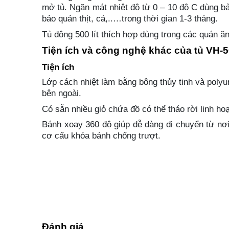
mở tủ. Ngăn mát nhiệt độ từ 0 – 10 độ C dùng bả
bảo quản thịt, cá,..…trong thời gian 1-3 tháng.
Tủ đông 500 lít thích hợp dùng trong các quán ăn
Tiện ích và công nghệ khác của tủ VH
Tiện ích
Lớp cách nhiệt làm bằng bông thủy tinh và polyur
bên ngoài.
Có sẵn nhiều giỏ chứa đồ có thể tháo rời linh ho
Bánh xoay 360 độ giúp dễ dàng di chuyển từ nơi
cơ cấu khóa bánh chống trượt.
Có nút thoát nước tiện cho việc xả đông và vệ si
Công nghệ
Gas R600a là dòng gas thế hệ mới, có khả năng 
và tiết kiệm điện.
Dàn lạnh được làm từ đồng nên tính dẫn nhiệt tố
lượng thực phẩm ở vùng khí hậu nóng ẩm, ven b
Đánh giá