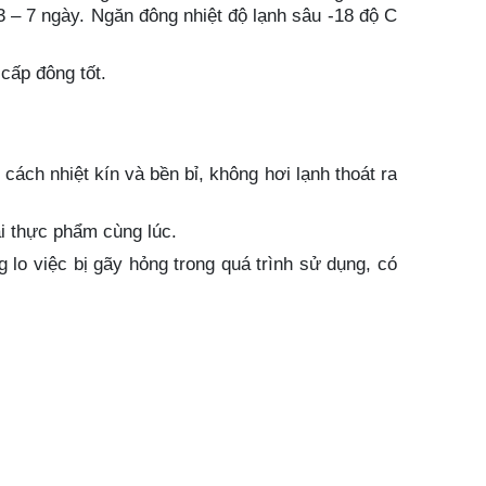
3 – 7 ngày. Ngăn đông nhiệt độ lạnh sâu -18 độ C
cấp đông tốt.
cách nhiệt kín và bền bỉ, không hơi lạnh thoát ra
ại thực phẩm cùng lúc.
lo việc bị gãy hỏng trong quá trình sử dụng, có
ng gây hại sức khỏe con người và làm lạnh nhanh
i tuổi thọ phù hợp nhu cầu sử dụng bảo quản chất