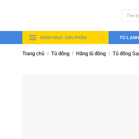
Skip
Tìm
to
kiếm
sản
content
phẩm
DANH MỤC SẢN PHẨM
TỦ LẠN
Trang chủ
/
Tủ đông
/
Hãng tủ đông
/
Tủ đông Sa