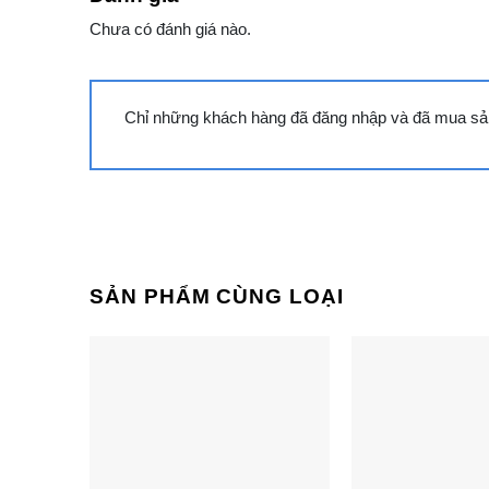
Cùng Chủ Đề:
Chưa có đánh giá nào.
Chỉ những khách hàng đã đăng nhập và đã mua sản
SẢN PHẨM CÙNG LOẠI
Tủ đông Sanaky VH-2599W4K |
Tủ đông San
195L 2 ngăn 2 cánh inverter
365L 2 ngăn 2