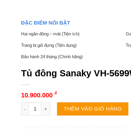
ĐẶC ĐIỂM NỔI BẬT
Hai ngăn đông – mát (Tiện ích)
Ga
Trang bị giỏ đựng (Tiện dụng)
Tr
Bảo hành 24 tháng (Chính hãng)
Tủ đông Sanaky VH-5699W
₫
10.900.000
Tủ đông Sanaky VH-5699W1 | 560L 2 ngăn 2 cánh
THÊM VÀO GIỎ HÀNG