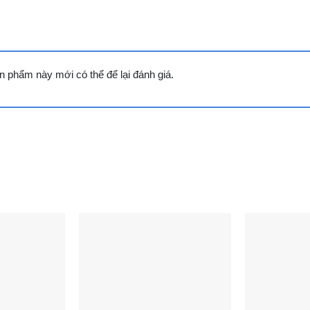
 phẩm này mới có thể để lại đánh giá.
aky VH-5699W4K |
Tủ đông Sanaky VH-6699W4K |
T
 cánh inverter
485L 2 ngăn 2 cánh inverter
4