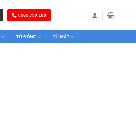
0965.790.100
TỦ ĐÔNG
TỦ MÁT