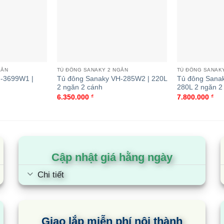
GĂN
TỦ ĐÔNG SANAKY 2 NGĂN
TỦ ĐÔNG SANAK
-3699W1 |
Tủ đông Sanaky VH-285W2 | 220L
Tủ đông Sana
2 ngăn 2 cánh
280L 2 ngăn 2 
6.350.000
₫
7.800.000
₫
Cập nhật giá hằng ngày
Chi tiết
Giao lắp miễn phí nội thành