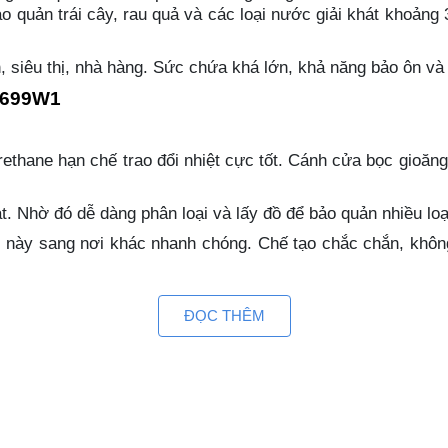
o quản trái cây, rau quả và các loại nước giải khát khoảng 
, siêu thị, nhà hàng. Sức chứa khá lớn, khả năng bảo ôn và 
-5699W1
ethane hạn chế trao đổi nhiệt cực tốt. Cánh cửa bọc gioăng 
ạt. Nhờ đó dễ dàng phân loại và lấy đồ để bảo quản nhiều lo
 này sang nơi khác nhanh chóng. Chế tạo chắc chắn, không 
nh lòng tủ.
ĐỌC THÊM
chống lại sự biến đổi khí hậu, an toàn cho môi trường, khô
t. Ngoài ra còn có khả năng chống ăn mòn và gỉ sét, kéo dà
iển.