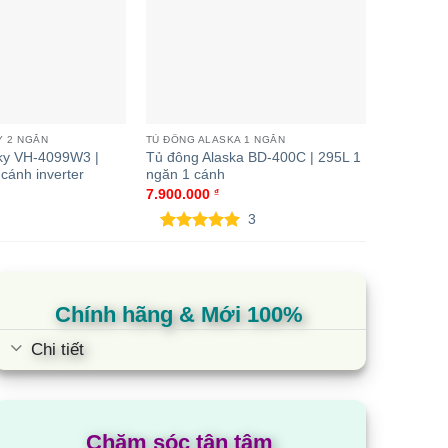
Y 2 NGĂN
TỦ ĐÔNG ALASKA 1 NGĂN
TỦ ĐÔNG S
ky VH-4099W3 |
Tủ đông Alaska BD-400C | 295L 1
Tủ đông 
cánh inverter
ngăn 1 cánh
280L 2 n
7.900.000
₫
7.850.00
3
5.00
3
trên 5
dựa trên
đánh giá
Chính hãng & Mới 100%
Chi tiết
Chăm sóc tận tâm