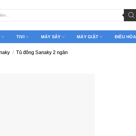
H
TIVI
MÁY SẤY
MÁY GIẶT
ĐIỀU HÒA
naky
/
Tủ đông Sanaky 2 ngăn