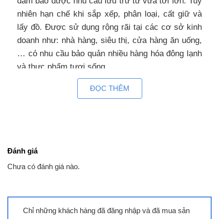
đảm bảo được nhu cầu lưu trữ từ vừa tới lớn. Tuy
nhiên hạn chế khi sắp xếp, phân loại, cất giữ và
lấy đồ. Được sử dụng rộng rãi tại các cơ sở kinh
doanh như: nhà hàng, siêu thị, cửa hàng ăn uống,
… có nhu cầu bảo quản nhiều hàng hóa đông lạnh
và thực phẩm tươi sống.
ĐỌC THÊM
Tủ đông một ngăn với 1 chế độ đông lạnh âm dưới
18 độ C. Giúp lưu trữ và bảo quản thực phẩm
như: thịt, cá, hải sản, kem… trong thời gian 1 – 3
tháng.
Đánh giá
Tủ cấp đông 300l phù hợp sử dụng của tạp hóa,
Chưa có đánh giá nào.
cửa hàng thực phẩm nhỏ vì giá rẻ, khả năng bảo
ôn tốt, sức chứa hợp nhu cầu.
Đặc tính
Chỉ những khách hàng đã đăng nhập và đã mua sản