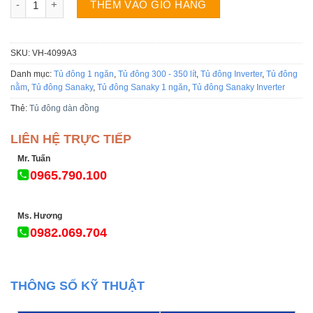
THÊM VÀO GIỎ HÀNG
SKU:
VH-4099A3
Danh mục:
Tủ đông 1 ngăn
,
Tủ đông 300 - 350 lít
,
Tủ đông Inverter
,
Tủ đông
nằm
,
Tủ đông Sanaky
,
Tủ đông Sanaky 1 ngăn
,
Tủ đông Sanaky Inverter
Thẻ:
Tủ đông dàn đồng
LIÊN HỆ TRỰC TIẾP
Mr. Tuấn
0965.790.100
Ms. Hương
0982.069.704
THÔNG SỐ KỸ THUẬT