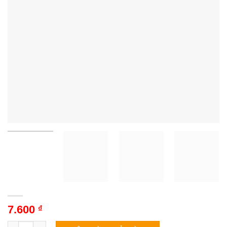
7.600
₫
Tủ đông Sanaky VH-4099A3 | 305L 1 ngăn 2 cánh inverter số l