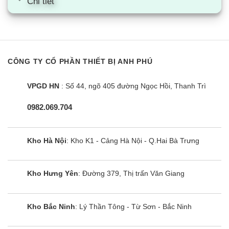
Chi tiết
CÔNG TY CỔ PHẦN THIẾT BỊ ANH PHÚ
Tủ đông Sanaky VH-405A2 | 305L 1
ngăn 2 cánh
VPGD HN
: Số 44, ngõ 405 đường Ngọc Hồi, Thanh Trì
0982.069.704
Kho Hà Nội
: Kho K1 - Cảng Hà Nội - Q.Hai Bà Trưng
Kho Hưng Yên
: Đường 379, Thị trấn Văn Giang
Kho Bắc Ninh
: Lý Thần Tông - Từ Sơn - Bắc Ninh