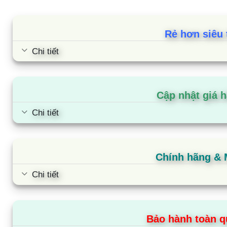
Rẻ hơn siêu 
Chi tiết
Tủ đông Sanaky VH-1199HY4K |
900L 1 ngăn 3 cánh inverter
Cập nhật giá 
Chi tiết
Chính hãng &
Chi tiết
Bảo hành toàn q