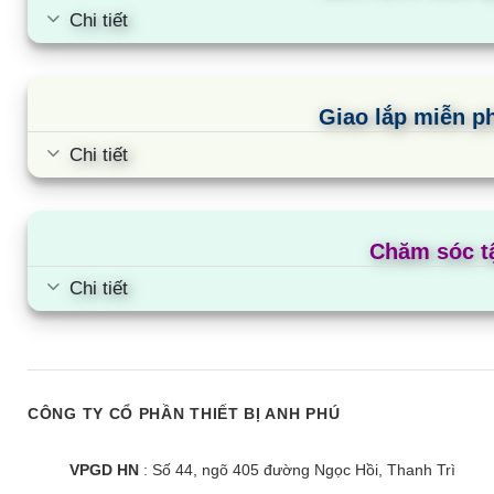
Chi tiết
Tủ đông Sanaky VH-1199HY | 900L 1
Tủ đông Sanaky V
ngăn 3 cánh
1143L 1 ngăn 3 cán
Giao lắp miễn ph
Chi tiết
Chăm sóc t
Chi tiết
CÔNG TY CỔ PHẦN THIẾT BỊ ANH PHÚ
VPGD HN
: Số 44, ngõ 405 đường Ngọc Hồi, Thanh Trì