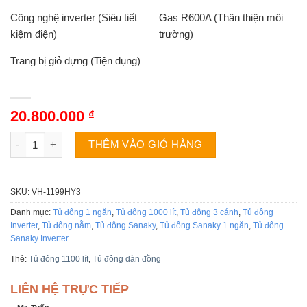
Công nghệ inverter (Siêu tiết
Gas R600A (Thân thiện môi
kiệm điện)
trường)
Trang bị giỏ đựng (Tiện dụng)
20.800.000
₫
Tủ đông Sanaky VH-1199HY3 | 900L 1 ngăn 3 cánh inverter số 
THÊM VÀO GIỎ HÀNG
SKU:
VH-1199HY3
Danh mục:
Tủ đông 1 ngăn
,
Tủ đông 1000 lít
,
Tủ đông 3 cánh
,
Tủ đông
Inverter
,
Tủ đông nằm
,
Tủ đông Sanaky
,
Tủ đông Sanaky 1 ngăn
,
Tủ đông
Sanaky Inverter
Thẻ:
Tủ đông 1100 lít
,
Tủ đông dàn đồng
LIÊN HỆ TRỰC TIẾP