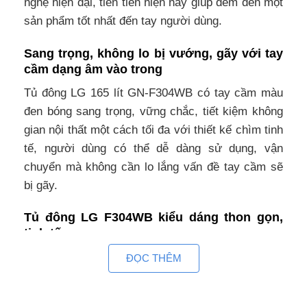
nghệ hiện đại, tiên tiến hiện nay giúp đem đến một
sản phẩm tốt nhất đến tay người dùng.
Sang trọng, không lo bị vướng, gãy với tay
cầm dạng âm vào trong
Tủ đông LG 165 lít GN-F304WB có tay cầm màu
đen bóng sang trọng, vững chắc, tiết kiệm không
gian nội thất một cách tối đa với thiết kế chìm tinh
tế, người dùng có thể dễ dàng sử dụng, vận
chuyển mà không cần lo lắng vấn đề tay cầm sẽ
bị gãy.
Tủ đông LG F304WB kiểu dáng thon gọn,
tinh tế
Là mẫu tủ đông LG có kiểu dáng nhỏ gọn vô cùng
ĐỌC THÊM
tinh tế, lớp sơn tĩnh điện màu đen sang trọng, giúp
tủ có thể hài hòa với không gian người dùng một