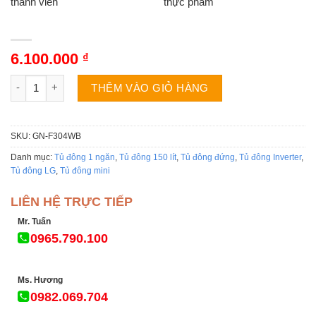
thành viên
thực phẩm
6.100.000
₫
Tủ đông LG GN-F304WB | 165L 1 ngăn 1 cánh inverter số lượn
THÊM VÀO GIỎ HÀNG
SKU:
GN-F304WB
Danh mục:
Tủ đông 1 ngăn
,
Tủ đông 150 lít
,
Tủ đông đứng
,
Tủ đông Inverter
,
Tủ đông LG
,
Tủ đông mini
LIÊN HỆ TRỰC TIẾP
Mr. Tuấn
0965.790.100
Ms. Hương
0982.069.704