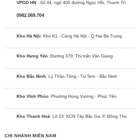
VPGD HN
: Số 44, ngõ 405 đường Ngọc Hồi, Thanh Trì
0982.069.704
Kho Hà Nội
: Kho K1 - Cảng Hà Nội - Q.Hai Bà Trưng
Kho Hưng Yên
: Đường 379, Thị trấn Văn Giang
Kho Bắc Ninh
: Lý Thần Tông - Từ Sơn - Bắc Ninh
Tủ đông LG GN-F304PS | 165L 1
ngăn 1 cánh inverter
Kho Vĩnh Phúc
: Phường Hùng Vương - Phúc Yên
Kho Thanh Hoá
: Lô 23, KCN Tây Bắc Ga, P. Đông Thọ
CHI NHÁNH MIỀN NAM