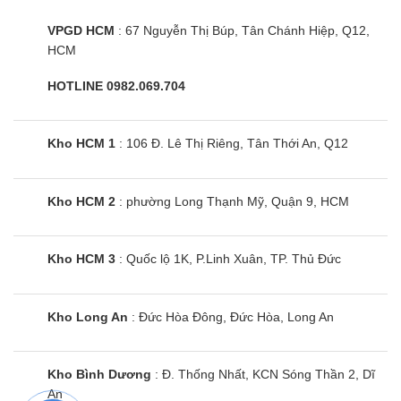
VPGD HCM
: 67 Nguyễn Thị Búp, Tân Chánh Hiệp, Q12,
HCM
HOTLINE 0982.069.704
Kho HCM 1
: 106 Đ. Lê Thị Riêng, Tân Thới An, Q12
Tủ đông Sanaky VH-180VD | 150L 1
ngăn 1 cánh inverter
Kho HCM 2
: phường Long Thạnh Mỹ, Quận 9, HCM
Kho HCM 3
: Quốc lộ 1K, P.Linh Xuân, TP. Thủ Đức
Kho Long An
: Đức Hòa Đông, Đức Hòa, Long An
Kho Bình Dương
: Đ. Thống Nhất, KCN Sóng Thần 2, Dĩ
An