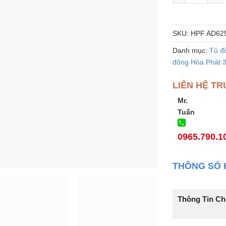
SKU:
HPF AD62
Danh mục:
Tủ đ
đông Hòa Phát 30
LIÊN HỆ TR
Mr.
Tuấn
0965.790.1
THÔNG SỐ 
Thông Tin C