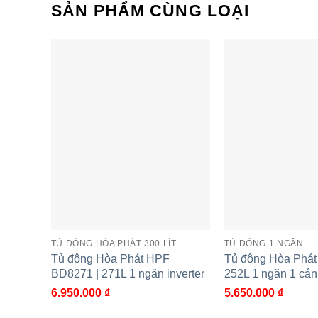
SẢN PHẨM CÙNG LOẠI
Đèn LED chiếu sáng rõ ràng, rất tiện lợi 
Cùng Chủ Đề:
TỦ ĐÔNG HÒA PHÁT 300 LÍT
TỦ ĐÔNG 1 NGĂN
Tủ đông Hòa Phát HPF
Tủ đông Hòa Phát
BD8271 | 271L 1 ngăn inverter
252L 1 ngăn 1 cá
6.950.000
₫
5.650.000
₫
Tủ đông Hòa Phát AD8252 |
Tủ đông Hòa
252L 1 ngăn 1 cánh inverter
252L 1 ngăn