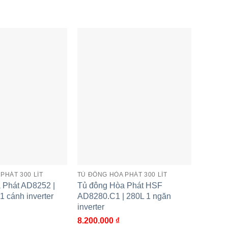
 tăm.
PHÁT 300 LÍT
TỦ ĐÔNG HÒA PHÁT 300 LÍT
TỦ ĐÔNG
 Phát AD8252 |
Tủ đông Hòa Phát HSF
Tủ đôn
1 cánh inverter
AD8280.C1 | 280L 1 ngăn
271L 1
inverter
6.650.
ủ đông Hòa Phát HPF BD6205
8.200.000
₫
 205L 1 ngăn 2 cánh inverter