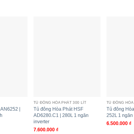
quan sát trong điều kiện ánh sáng yếu hay không gian tối
TỦ ĐÔNG HÒA PHÁT 300 LÍT
TỦ ĐÔNG HÒA 
 AN6252 |
Tủ đông Hòa Phát HSF
Tủ đông Hòa
nh
AD6280.C1 | 280L 1 ngăn
252L 1 ngăn 
inverter
6.500.000
₫
 Phát AN6252 |
Tủ đông Hòa Phát HPF BD8271
T
7.600.000
₫
 1 cánh
| 271L 1 ngăn inverter
|