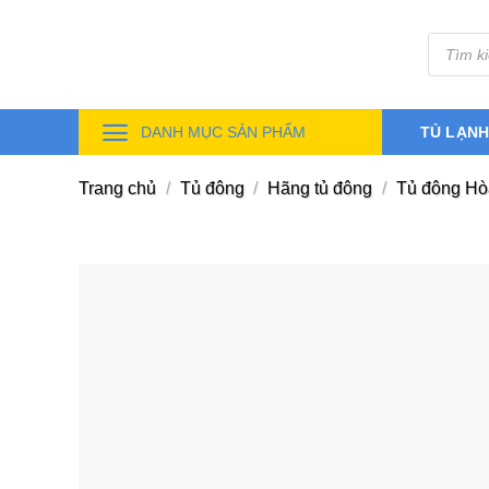
Skip
Tìm
to
kiếm
sản
content
phẩm
DANH MỤC SẢN PHẨM
TỦ LẠN
Trang chủ
/
Tủ đông
/
Hãng tủ đông
/
Tủ đông Hò