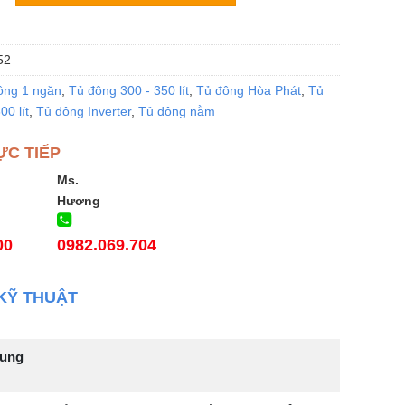
52
ông 1 ngăn
,
Tủ đông 300 - 350 lít
,
Tủ đông Hòa Phát
,
Tủ
0 lít
,
Tủ đông Inverter
,
Tủ đông nằm
ỰC TIẾP
Ms.
Hương
00
0982.069.704
KỸ THUẬT
hung