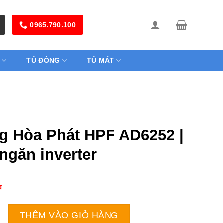
0965.790.100
TỦ ĐÔNG
TỦ MÁT
g Hòa Phát HPF AD6252 |
ngăn inverter
₫
hát HPF AD6252 | 252L 1 ngăn inverter số lượng
THÊM VÀO GIỎ HÀNG