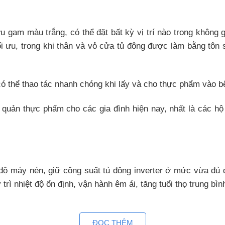
 gam màu trắng, có thể đặt bất kỳ vị trí nào trong không
ối ưu, trong khi thân và vỏ cửa tủ đông được làm bằng tôn 
ó thể thao tác nhanh chóng khi lấy và cho thực phẩm vào bê
ảo quản thực phẩm cho các gia đình hiện nay, nhất là các h
 độ máy nén, giữ công suất tủ đông inverter ở mức vừa đủ đ
trì nhiệt độ ổn định, vận hành êm ái, tăng tuổi thọ trung b
ĐỌC THÊM