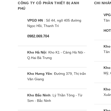
CÔNG TY CỔ PHẦN THIẾT BỊ ANH
CHI NHÁ
PHÚ
VPG
VPGD HN
: Số 44, ngõ 405 đường
Tân 
Ngọc Hồi, Thanh Trì
HOT
0982.069.704
Kho
Tân 
Kho Hà Nội
: Kho K1 - Cảng Hà Nội -
Q.Hai Bà Trưng
Kho
Mỹ, 
Kho Hưng Yên
: Đường 379, Thị trấn
Văn Giang
Kho
Xuân
Kho Bắc Ninh
: Lý Thần Tông - Từ
Sơn - Bắc Ninh
Kho