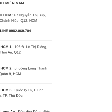
NH MIỀN NAM
D HCM
: 67 Nguyễn Thị Búp,
Chánh Hiệp, Q12, HCM
LINE 0982.069.704
 HCM 1
: 106 Đ. Lê Thị Riêng,
Thới An, Q12
 HCM 2
: phường Long Thạnh
Quận 9, HCM
 HCM 3
: Quốc lộ 1K, P.Linh
, TP. Thủ Đức
 Long An
: Đức Hòa Đông, Đức