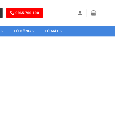
0965.790.100
TỦ ĐÔNG
TỦ MÁT