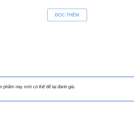
nh lòng tủ.
ĐỌC THÊM
a các tác nhân gây hại cho tầng ozon trái đất, giúp tăng 
 phẩm này mới có thể để lại đánh giá.