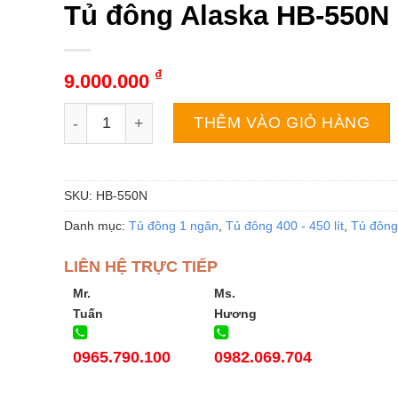
Tủ đông Alaska HB-550N 
₫
9.000.000
Tủ đông Alaska HB-550N | 419L 1 ngăn 2 cánh số
THÊM VÀO GIỎ HÀNG
SKU:
HB-550N
Danh mục:
Tủ đông 1 ngăn
,
Tủ đông 400 - 450 lít
,
Tủ đông
LIÊN HỆ TRỰC TIẾP
Mr.
Ms.
Tuấn
Hương
0965.790.100
0982.069.704