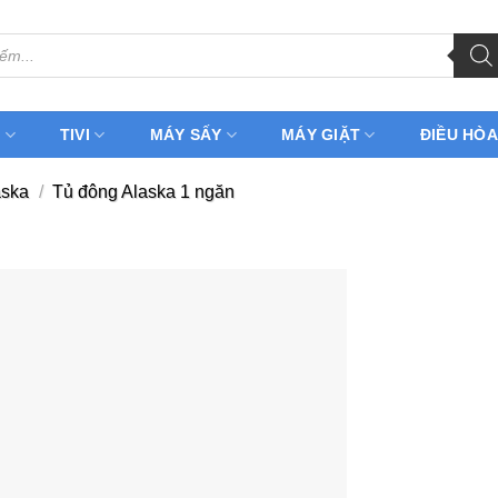
H
TIVI
MÁY SẤY
MÁY GIẶT
ĐIỀU HÒA
aska
/
Tủ đông Alaska 1 ngăn