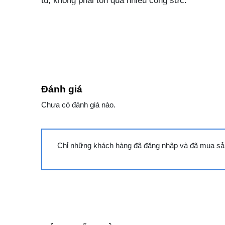
tủ, không phải tốn quá nhiều công sức.
Có nút thoát nước tiện cho việc xả đông và vệ si
Công nghệ
Gas R290 thân thiện với môi trường vì không chứ
toàn cho người dùng.
Cùng Chủ Đề:
Đánh giá
Chưa có đánh giá nào.
Chỉ những khách hàng đã đăng nhập và đã mua sản