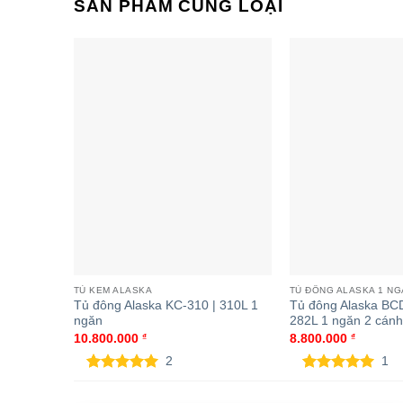
SẢN PHẨM CÙNG LOẠI
Tủ đông Alaska HB-550C | 419L 1
Tủ đông Alas
ngăn 2 cánh
1 ngăn 2 cánh
TỦ KEM ALASKA
TỦ ĐÔNG ALASKA 1 N
Tủ đông Alaska KC-310 | 310L 1
Tủ đông Alaska BC
ngăn
282L 1 ngăn 2 cánh 
10.800.000
₫
8.800.000
₫
2
1
5.00
2
trên 5
5.00
1
trên 5
dựa trên
dựa trên