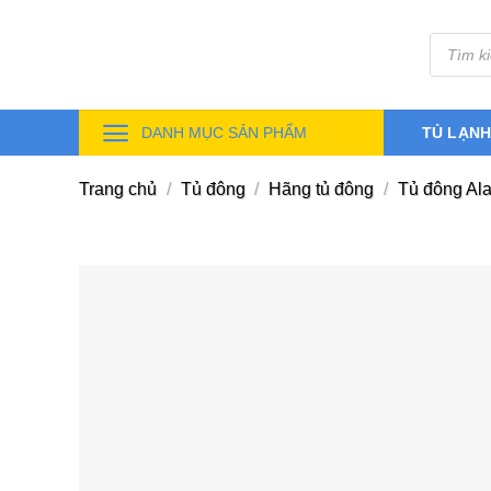
Skip
Tìm
to
kiếm
sản
content
phẩm
DANH MỤC SẢN PHẨM
TỦ LẠN
Trang chủ
/
Tủ đông
/
Hãng tủ đông
/
Tủ đông Al