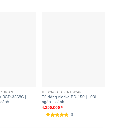
ủ đông Alaska FCA-3600CI | 210L
 ngăn 2 cánh inverter
 1 NGĂN
TỦ ĐÔNG ALASKA 1 NGĂN
TỦ ĐÔNG A
a BCD-3568C |
Tủ đông Alaska BD-150 | 103L 1
Tủ đông 
 cánh
ngăn 1 cánh
312L 1 ng
4.350.000
₫
10.600.0
3
5.00
3
trên 5
5.00
2
tr
dựa trên
dựa tr