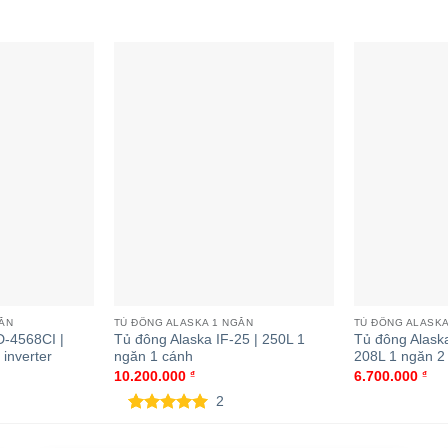
ka BCD-5568CI | 372L
Tủ đông Alaska BCD-4568CI | 282L
T
 inverter
1 ngăn 2 cánh inverter
1
GĂN
TỦ ĐÔNG ALASKA 1 NGĂN
TỦ ĐÔNG ALASKA
D-4568CI |
Tủ đông Alaska IF-25 | 250L 1
Tủ đông Alask
inverter
ngăn 1 cánh
208L 1 ngăn 2
10.200.000
₫
6.700.000
₫
2
5.00
2
trên 5
dựa trên