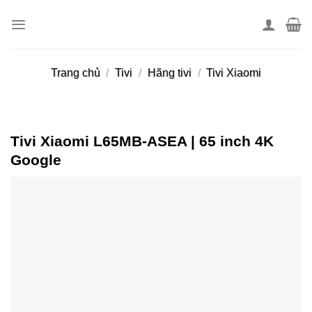
Skip
to
content
Trang chủ
/
Tivi
/
Hãng tivi
/
Tivi Xiaomi
Tivi Xiaomi L65MB-ASEA | 65 inch 4K
Google