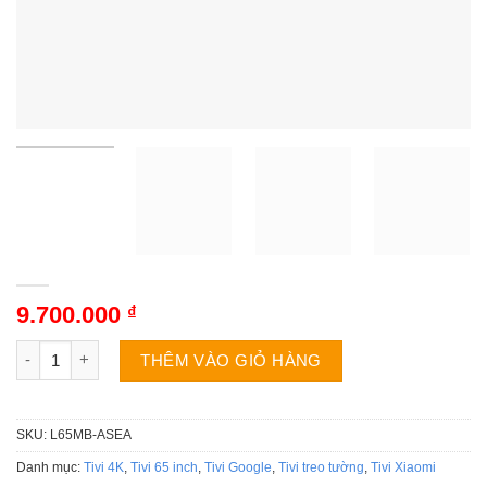
9.700.000
₫
Tivi Xiaomi L65MB-ASEA | 65 inch 4K Google số lượng
THÊM VÀO GIỎ HÀNG
SKU:
L65MB-ASEA
Danh mục:
Tivi 4K
,
Tivi 65 inch
,
Tivi Google
,
Tivi treo tường
,
Tivi Xiaomi