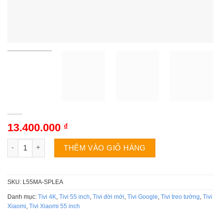
13.400.000
₫
Tivi Xiaomi L55MA-SPLEA | 55 inch 4K QD-Mini LED Google số
THÊM VÀO GIỎ HÀNG
SKU:
L55MA-SPLEA
Danh mục:
Tivi 4K
,
Tivi 55 inch
,
Tivi đời mới
,
Tivi Google
,
Tivi treo tường
,
Tivi
Xiaomi
,
Tivi Xiaomi 55 inch