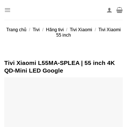
Skip
to
content
Trang chủ
/
Tivi
/
Hãng tivi
/
Tivi Xiaomi
/
Tivi Xiaomi
55 inch
Tivi Xiaomi L55MA-SPLEA | 55 inch 4K
QD-Mini LED Google