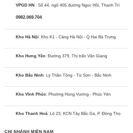
VPGD HN
: Số 44, ngõ 405 đường Ngọc Hồi, Thanh Trì
thống loa vật lý trên tivi có thể tái tạo và trình diễn
những giai điệu âm nhạc đặc sắc với chất lượng
0982.069.704
không thua gì tại các rạp chiếu phim chuyên
nghiệp.
Kho Hà Nội
: Kho K1 - Cảng Hà Nội - Q.Hai Bà Trưng
Điều khiển dễ dàng hơn với Google Assistant
Bên cạnh việc sử dụng các nút chức năng trên
Kho Hưng Yên
: Đường 379, Thị trấn Văn Giang
remote đi kèm để điều khiển tivi thì bạn cũng có
thể thao tác với thiết bị nhanh chóng hơn với sự
Kho Bắc Ninh
: Lý Thần Tông - Từ Sơn - Bắc Ninh
hỗ trợ của Google Assistant. Chỉ bằng một câu
lệnh đơn giản sau khi nhấn nút Trợ lý Google trên
Kho Vĩnh Phúc
: Phường Hùng Vương - Phúc Yên
remote, bạn đã có thể yêu cầu tivi tìm kiếm và
phát những tập phim, chương trình giải trí, bản
nhạc, trích xuất thông tin,… một cách nhanh
Kho Thanh Hoá
: Lô 23, KCN Tây Bắc Ga, P. Đông Thọ
chóng mà không cần thao tác thủ công nhiều lần.
CHI NHÁNH MIỀN NAM
Chia sẻ nội dung lên tivi nhanh hơn với Chromecast