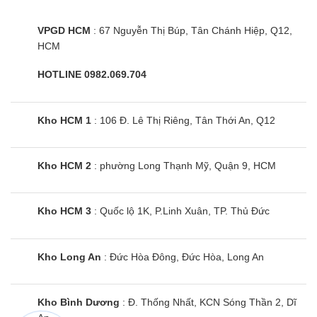
built-in
VPGD HCM
: 67 Nguyễn Thị Búp, Tân Chánh Hiệp, Q12,
Nếu muốn thưởng thức những hình ảnh, video hay
HCM
nội dung giải trí thú vị từ điện thoại trên màn hình
HOTLINE 0982.069.704
lớn hơn, bạn có thể kích hoạt tính năng
Chromecast built-in. Đây là tính năng chia sẻ nội
dung thông minh từ điện thoại hoặc máy tính bảng
Kho HCM 1
: 106 Đ. Lê Thị Riêng, Tân Thới An, Q12
lên tivi để bạn và người thân có thể cùng nhau trải
nghiệm chương trình yêu thích.
Kho HCM 2
: phường Long Thạnh Mỹ, Quận 9, HCM
Tivi Xiaomi Smart Display QD-Mini LED 4K 55
Inch S (L55MA-SPLEA) là siêu phẩm tivi thế hệ
Kho HCM 3
: Quốc lộ 1K, P.Linh Xuân, TP. Thủ Đức
mới của hãng công nghệ Xiaomi nổi tiếng. Sản
phẩm không chỉ gây ấn tượng với thiết kế đẹp
Kho Long An
: Đức Hòa Đông, Đức Hòa, Long An
mắt, sang trọng mà còn mang đến cho người dùng
những trải nghiệm nghe nhìn chất lượng cao kết
Kho Bình Dương
: Đ. Thống Nhất, KCN Sóng Thần 2, Dĩ
hợp cùng trải nghiệm sử dụng hiện đại hóa.