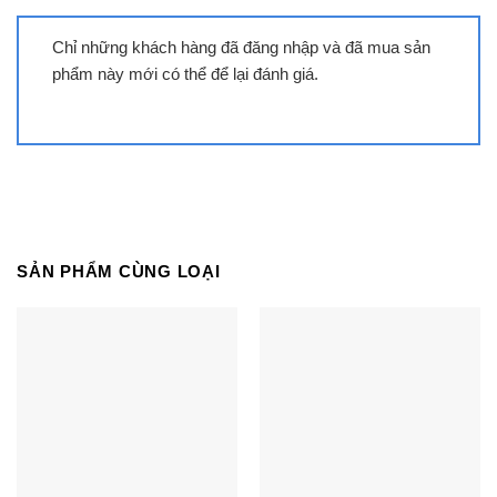
Chỉ những khách hàng đã đăng nhập và đã mua sản
phẩm này mới có thể để lại đánh giá.
Tivi TCL 75C7K | 75 inch 4K QD-
Mini LED Google
SẢN PHẨM CÙNG LOẠI
Tivi TCL 75C6KS | 75 inch 4K QD-