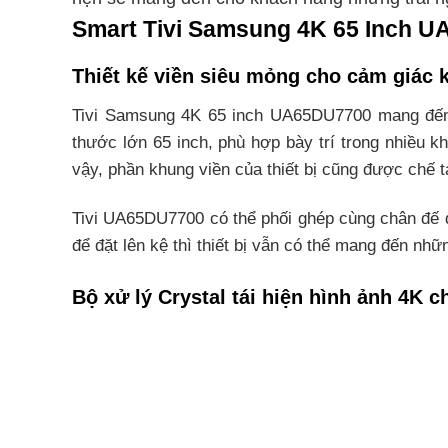
Smart Tivi Samsung 4K 65 Inch U
Thiết kế viền siêu mỏng cho cảm giác
Tivi Samsung 4K 65 inch UA65DU7700 mang đến kh
thước lớn 65 inch, phù hợp bày trí trong nhiều 
vậy, phần khung viền của thiết bị cũng được chế
Tivi UA65DU7700 có thể phối ghép cùng chân đế đẹ
để đặt lên kệ thì thiết bị vẫn có thể mang đến nh
Bộ xử lý Crystal tái hiện hình ảnh 4K 
Hãng Samsung đã tích hợp cho siêu phẩm tivi 4K 
cả nội dung đầu vào trên tivi sẽ được tái tạo lạ
quay rõ nét, sống động để những phút giây thư giã
Công nghệ PurColor giúp hiển thị màu