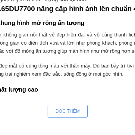
A65DU7700 nâng cấp hình ảnh lên chuẩn 
 khung hình mở rộng ấn tượng
ông gian nội thất vẻ đẹp hiện đại và vô cùng thanh lịch 
không gian có diện tích vừa và lớn như phòng khách, phòn
 tác với độ mỏng ấn tượng giúp màn hình như mở rộng hơn s
p mắt có cùng tông màu với thân máy. Dù bạn bày trí tivi 
ững trải nghiệm xem đặc sắc, sống động ở mọi góc nhìn.
chất lượng cao
65 inch UA65DU7700 này bộ xử lý Crystal 4K tiên tiến có 
i theo chuẩn 4K trước khi hiển thị cho người xem. Điều nà
ĐỌC THÊM
n thêm trọn vẹn.
 sắc sống động và hình ảnh chân thực