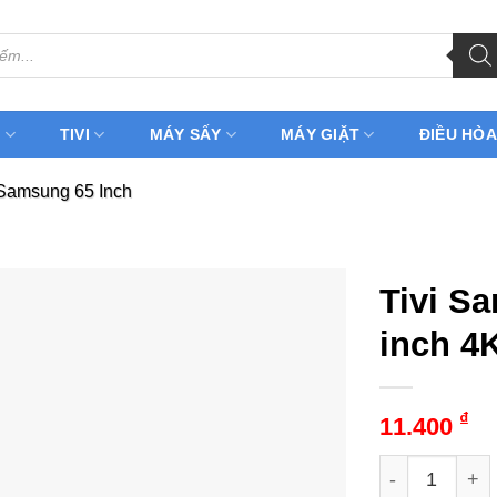
H
TIVI
MÁY SẤY
MÁY GIẶT
ĐIỀU HÒA
 Samsung 65 Inch
Tivi S
inch 4
₫
11.400
Tivi Samsung 