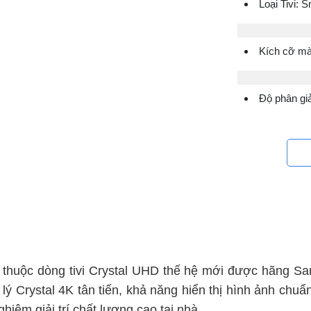
Loại Tivi: S
Kích cỡ mà
Độ phân gi
thuộc dòng tivi Crystal UHD thế hệ mới được hãng Sa
 lý Crystal 4K tân tiến, khả năng hiển thị hình ảnh c
iệm giải trí chất lượng cao tại nhà.