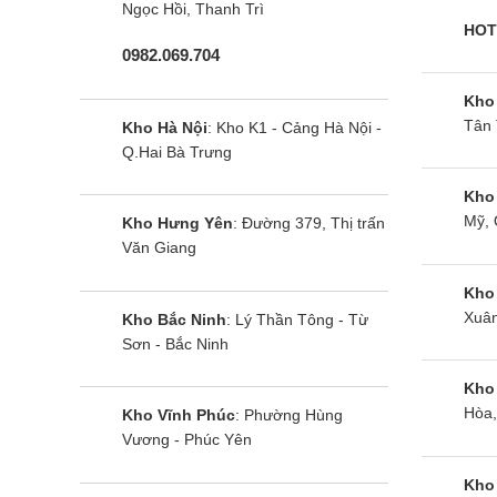
Ngọc Hồi, Thanh Trì
hiệu quả. Khi chế độ này được kích hoạt, hệ thố
HOT
dụng của khách hàng, phân tích nội dung trên tiv
0982.069.704
không cần thiết.
Kho
Tân 
Kho Hà Nội
: Kho K1 - Cảng Hà Nội -
Smart Tivi Samsung 4K 65 Inch UA65DU7700 là chi
Q.Hai Bà Trưng
chuẩn 4K đặc sắc và mang đến chất âm mạnh mẽ, 
khách hàng dễ dàng sở hữu siêu phẩm này cho khôn
Kho
Mỹ, 
Kho Hưng Yên
: Đường 379, Thị trấn
Văn Giang
Nếu như bạn muốn tìm kiếm chiếc tivi có những 
Samsung 4K 75 Inch UA75DU7700 có độ lớn lên đ
Kho
Xuân
Kho Bắc Ninh
: Lý Thần Tông - Từ
Cùng Chủ Đề:
Sơn - Bắc Ninh
Kho
Hòa,
Kho Vĩnh Phúc
: Phường Hùng
Vương - Phúc Yên
Kho