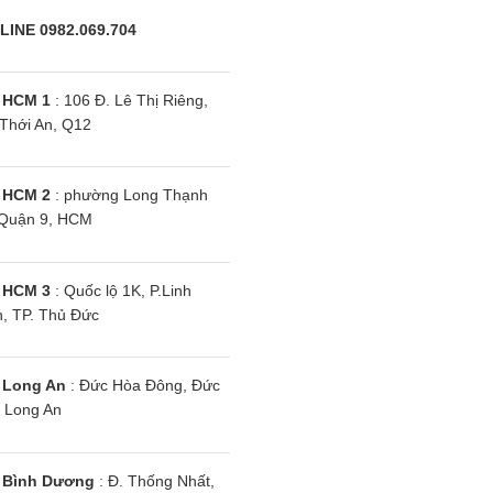
ng sẽ thu thập thông tin về cường độ ánh sáng trong môi tr
LINE 0982.069.704
i theo từng khung cảnh, sau đó tự động điều chỉnh độ sáng m
 HCM 1
: 106 Đ. Lê Thị Riêng,
Thới An, Q12
ếc tivi thế hệ mới của hãng Samsung, được tích hợp nhiều
phong phú trong mọi nội dung. Hơn hết, sản phẩm được b
g gian giải trí tại gia của mình.
 HCM 2
: phường Long Thạnh
Quận 9, HCM
đặc điểm tương tự như sản phẩm này nhưng có màn hình lớn
ến 75 inch.
 HCM 3
: Quốc lộ 1K, P.Linh
, TP. Thủ Đức
 Long An
: Đức Hòa Đông, Đức
 Long An
 Bình Dương
: Đ. Thống Nhất,