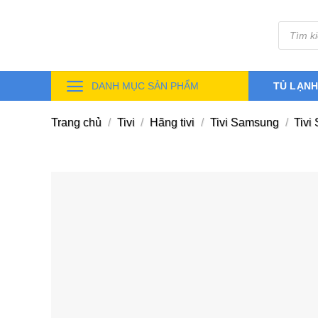
Skip
Tìm
to
kiếm
sản
content
phẩm
DANH MỤC SẢN PHẨM
TỦ LẠN
Trang chủ
/
Tivi
/
Hãng tivi
/
Tivi Samsung
/
Tivi