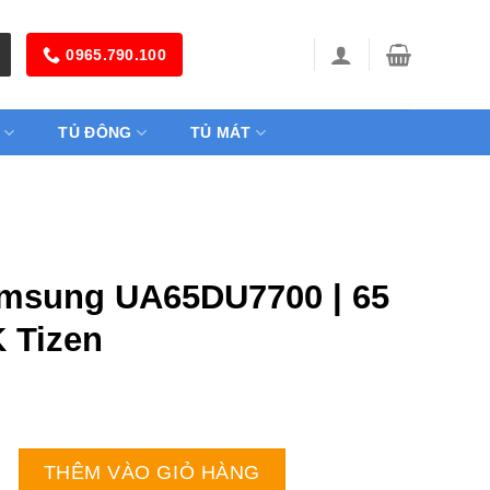
0965.790.100
TỦ ĐÔNG
TỦ MÁT
amsung UA65DU7700 | 65
K Tizen
UA65DU7700 | 65 inch 4K Tizen số lượng
THÊM VÀO GIỎ HÀNG