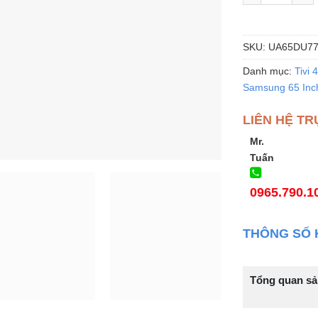
SKU:
UA65DU77
Danh mục:
Tivi 
Samsung 65 Inc
LIÊN HỆ TR
Mr.
Tuấn
0965.790.1
THÔNG SỐ 
Tổng quan s