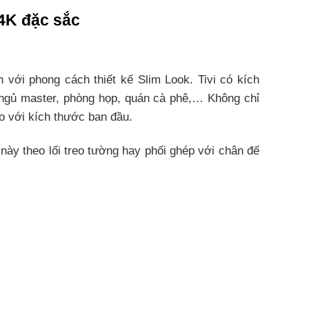
4K đặc sắc
với phong cách thiết kế Slim Look. Tivi có kích
g ngủ master, phòng họp, quán cà phê,… Không chỉ
o với kích thước ban đầu.
này theo lối treo tường hay phối ghép với chân đế
khả năng xử lý và nâng cấp tín hiệu mạnh mẽ. Tất
y hứa hẹn sẽ giúp bạn được thưởng thức những cảnh