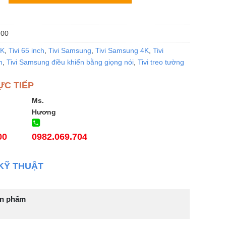
00
4K
,
Tivi 65 inch
,
Tivi Samsung
,
Tivi Samsung 4K
,
Tivi
h
,
Tivi Samsung điều khiển bằng giọng nói
,
Tivi treo tường
ỰC TIẾP
Ms.
Hương
00
0982.069.704
KỸ THUẬT
ản phẩm