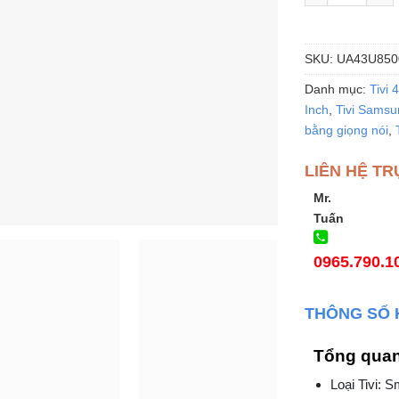
SKU:
UA43U850
Danh mục:
Tivi 
Inch
,
Tivi Samsu
bằng giọng nói
,
LIÊN HỆ TR
Mr.
Tuấn
0965.790.1
THÔNG SỐ 
Tổng qua
Loại Tivi: 