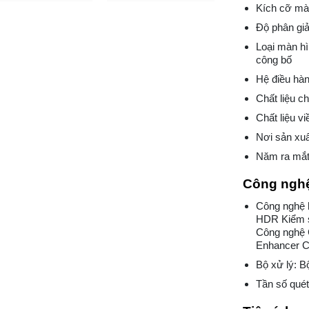
Kích cỡ màn
Độ phân giả
Loại màn h
công bố
Hệ điều hà
Chất liệu c
Chất liệu vi
Nơi sản xuấ
Năm ra mắt
Công nghệ
Công nghệ 
HDR Kiểm 
Công nghệ 
Enhancer C
Bộ xử lý: B
Tần số quét