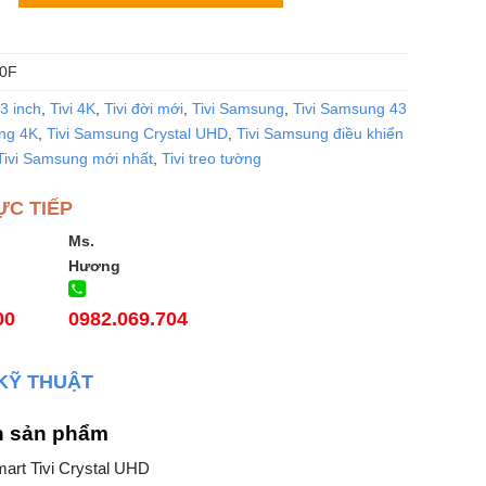
0F
43 inch
,
Tivi 4K
,
Tivi đời mới
,
Tivi Samsung
,
Tivi Samsung 43
ng 4K
,
Tivi Samsung Crystal UHD
,
Tivi Samsung điều khiển
Tivi Samsung mới nhất
,
Tivi treo tường
ỰC TIẾP
Ms.
Hương
00
0982.069.704
KỸ THUẬT
n sản phẩm
Smart Tivi Crystal UHD