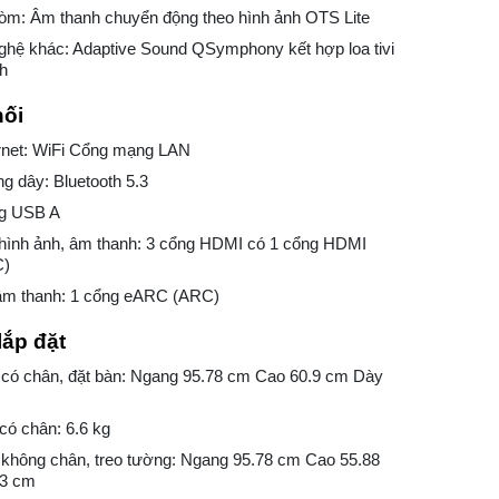
òm: Âm thanh chuyển động theo hình ảnh OTS Lite
ghệ khác: Adaptive Sound QSymphony kết hợp loa tivi
nh
nối
ernet: WiFi Cổng mạng LAN
ng dây: Bluetooth 5.3
ng USB A
hình ảnh, âm thanh: 3 cổng HDMI có 1 cổng HDMI
C)
âm thanh: 1 cổng eARC (ARC)
lắp đặt
 có chân, đặt bàn: Ngang 95.78 cm Cao 60.9 cm Dày
có chân: 6.6 kg
 không chân, treo tường: Ngang 95.78 cm Cao 55.88
63 cm