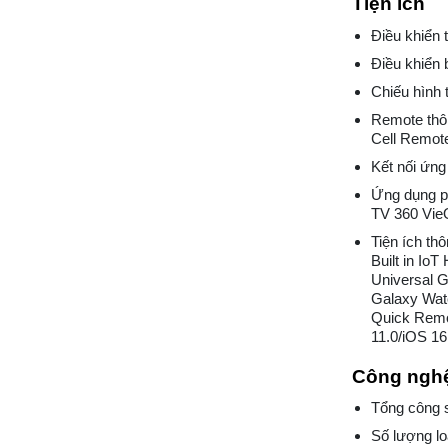
Tiện ích
Điều khiển 
Điều khiển 
Chiếu hình t
Remote thôn
Cell Remot
Kết nối ứng
Ứng dụng ph
TV 360 Vi
Tiện ích th
Built in IoT
Universal G
Galaxy Wat
Quick Remot
11.0/iOS 16.
Công nghệ
Tổng công 
Số lượng l