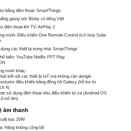
tivi bằng điện thoại: SmartThings
bằng giọng nói: Bixby có tiếng Việt
ừ điện thoại lên TV: AirPlay 2
g minh: Điều khiển One Remote Control tích hợp Solar
e
 dụng các thiết bị trong nhà: SmartThings
ổ biến: YouTube Netflix FPT Play
eON
ông minh khác:
 Hub kết nối các thiết bị IoT mà không cần dongle
estures điều khiển bằng đồng hồ Galaxy (hỗ trợ từ
ch 4)
e sử dụng điện thoại như điều khiển từ xa (Android OS
0 trở lên)
 âm thanh
suất loa: 20W
oa: Hãng không công bố