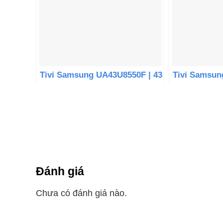
Tivi Samsung UA43U8550F | 43
Tivi Samsun
inch 4K Crystal UHD Tizen
60 inch 4K C
Đánh giá
Chưa có đánh giá nào.