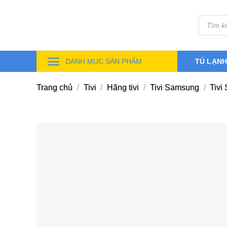
Skip
Tìm
to
kiếm
sản
content
phẩm
DANH MỤC SẢN PHẨM
TỦ LẠN
Trang chủ
/
Tivi
/
Hãng tivi
/
Tivi Samsung
/
Tivi