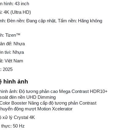
 hình: 43 inch
i: 4K (Ultra HD)
ình: Đèn nền: Đang cập nhật, Tấm nền: Hãng không
nh: Tizen™
hân đế: Nhựa
ền tivi: Nhựa
t: Việt Nam
: 2025
 hình ảnh
hình ảnh: Độ tương phản cao Mega Contrast HDR10+
soát đèn nền UHD Dimming
Color Booster Nâng cấp độ tương phản Contrast
huyển động mượt Motion Xcelerator
ộ xử lý Crystal 4K
 thực: 50 Hz