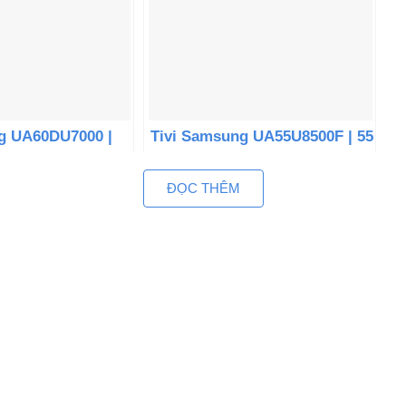
g UA60DU7000 |
Tivi Samsung UA55U8500F | 55
rystal UHD Tizen
inch 4K Crystal UHD Tizen
ĐỌC THÊM