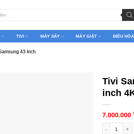
H
TIVI
MÁY SẤY
MÁY GIẶT
ĐIỀU HÒA
 Samsung 43 Inch
Tivi S
inch 4
7.000.000
Tivi Samsung 