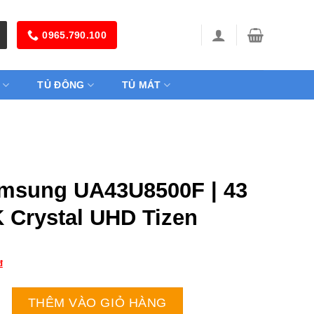
0965.790.100
TỦ ĐÔNG
TỦ MÁT
amsung UA43U8500F | 43
K Crystal UHD Tizen
₫
UA43U8500F | 43 inch 4K Crystal UHD Tizen số lượng
THÊM VÀO GIỎ HÀNG