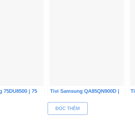
g 75DU8500 | 75
Tivi Samsung QA85QN900D |
T
 Tizen
85 inch 8K Mini LED Tizen
i
ĐỌC THÊM