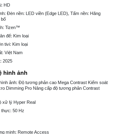
i: HD
ình: Đèn nền: LED viền (Edge LED), Tấm nền: Hãng
 bố
nh: Tizen™
ân đế: Kim loại
n tivi: Kim loại
t: Việt Nam
: 2025
 hình ảnh
hình ảnh: Độ tương phản cao Mega Contrast Kiểm soát
cro Dimming Pro Nâng cấp độ tương phản Contrast
ộ xử lý Hyper Real
 thực: 50 Hz
ng minh: Remote Access