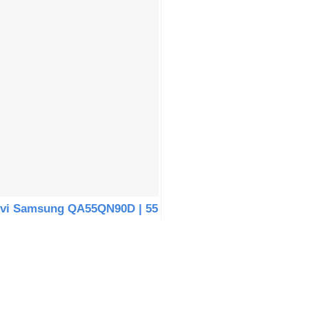
ivi Samsung QA55QN90D | 55
nch 4K Mini LED Tizen