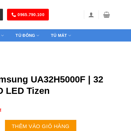
0965.790.100
TỦ ĐÔNG
TỦ MÁT
amsung UA32H5000F | 32
D LED Tizen
₫
 UA32H5000F | 32 inch HD LED Tizen số lượng
THÊM VÀO GIỎ HÀNG