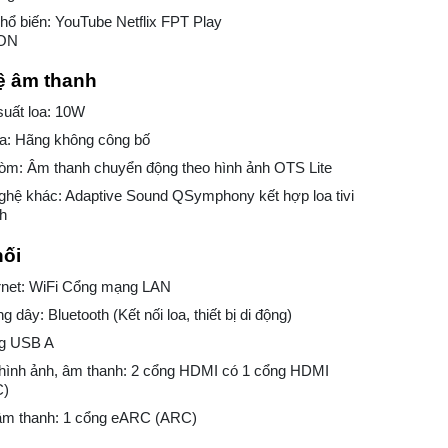
ổ biến: YouTube Netflix FPT Play
eON
 âm thanh
suất loa: 10W
oa: Hãng không công bố
òm: Âm thanh chuyển động theo hình ảnh OTS Lite
ghệ khác: Adaptive Sound QSymphony kết hợp loa tivi
nh
nối
ernet: WiFi Cổng mạng LAN
g dây: Bluetooth (Kết nối loa, thiết bị di động)
ng USB A
hình ảnh, âm thanh: 2 cổng HDMI có 1 cổng HDMI
C)
âm thanh: 1 cổng eARC (ARC)