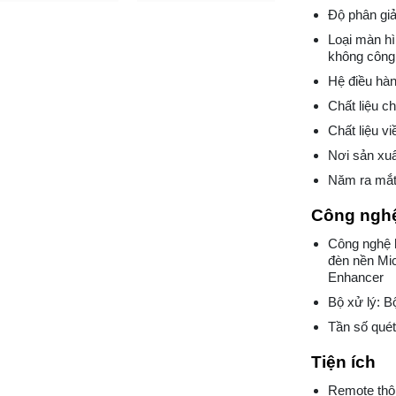
Độ phân giả
Loại màn h
không công
Hệ điều hà
Chất liệu ch
Chất liệu viề
Nơi sản xuấ
Năm ra mắt
Công nghệ
Công nghệ 
đèn nền Mi
Enhancer
Bộ xử lý: B
Tần số quét
Tiện ích
Remote thô