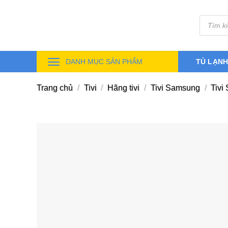
Skip
Tìm
to
kiếm
sản
content
phẩm
DANH MỤC SẢN PHẨM
TỦ LẠN
Trang chủ
/
Tivi
/
Hãng tivi
/
Tivi Samsung
/
Tivi