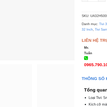
SKU:
UA32H500
Danh mục:
Tivi 
32 Inch
,
Tivi Sa
LIÊN HỆ TR
Mr.
Tuấn
0965.790.1
THÔNG SỐ 
Tổng qua
Loại Tivi: S
Kích cỡ màn