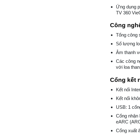
Ứng dụng ph
TV 360 Vi
Công nghệ
Tổng công 
Số lượng l
Âm thanh v
Các công n
với loa tha
Cổng kết 
Kết nối Int
Kết nối khôn
USB: 1 cổ
Cổng nhận 
eARC (AR
Cổng xuất 