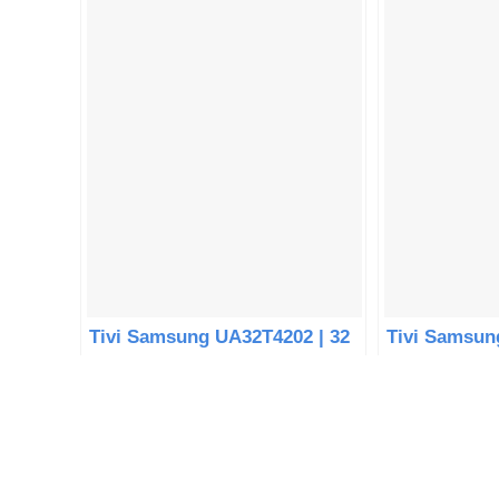
Tivi Samsung UA32T4202 | 32
Tivi Samsun
inch HD LED Tizen
inch 4K LED