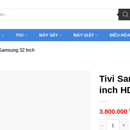
H
TIVI
MÁY SẤY
MÁY GIẶT
ĐIỀU HÒA
 Samsung 32 Inch
Tivi S
inch H
3.800.000
Tivi Samsung