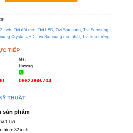
0F
32 inch
,
Tivi đời mới
,
Tivi LED
,
Tivi Samsung
,
Tivi Samsung
msung Crystal UHD
,
Tivi Samsung mới nhất
,
Tivi treo tường
ỰC TIẾP
Ms.
Hương
00
0982.069.704
KỸ THUẬT
n sản phẩm
mart Tivi
 hình: 32 inch