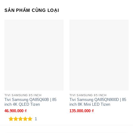
SẢN PHẨM CÙNG LOẠI
Tivi Samsung QA65QN85F | 65 inch
4K Neo QLED Tizen
TIVI SAMSUNG 85 INCH
TIVI SAMSUNG 85 INCH
Tivi Samsung QA85Q60B | 85
Tivi Samsung QA85QN900D | 85
inch 4K QLED Tizen
inch 8K Mini LED Tizen
46.900.000
₫
135.000.000
₫
1
5.00
1
trên 5
dựa trên