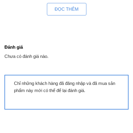
ĐỌC THÊM
Đánh giá
Chưa có đánh giá nào.
Chỉ những khách hàng đã đăng nhập và đã mua sản
phẩm này mới có thể để lại đánh giá.
Tivi Samsung QA55QN80F | 55 inch
4K Neo QLED Tizen