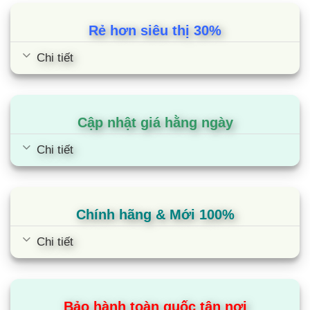
đánh giá
Rẻ hơn siêu thị 30%
Chi tiết
Tivi Samsung QA98QN90F | 98 inch
4K Neo QLED Tizen
Cập nhật giá hằng ngày
Chi tiết
Chính hãng & Mới 100%
Chi tiết
Bảo hành toàn quốc tận nơi