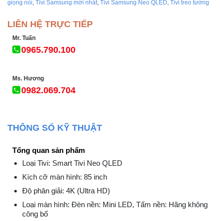
giọng nói
,
Tivi Samsung mới nhất
,
Tivi Samsung Neo QLED
,
Tivi treo tường
LIÊN HỆ TRỰC TIẾP
Mr. Tuấn
0965.790.100
Ms. Hương
0982.069.704
THÔNG SỐ KỸ THUẬT
Tổng quan sản phẩm
Loại Tivi: Smart Tivi Neo QLED
Kích cỡ màn hình: 85 inch
Độ phân giải: 4K (Ultra HD)
Loại màn hình: Đèn nền: Mini LED, Tấm nền: Hãng không
công bố