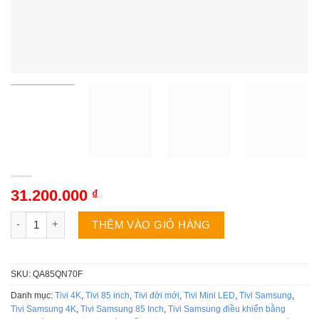
31.200.000
₫
Tivi Samsung QA85QN70F | 85 inch 4K Neo QLED Tizen số lượ
THÊM VÀO GIỎ HÀNG
SKU:
QA85QN70F
Danh mục:
Tivi 4K
,
Tivi 85 inch
,
Tivi đời mới
,
Tivi Mini LED
,
Tivi Samsung
,
Tivi Samsung 4K
,
Tivi Samsung 85 Inch
,
Tivi Samsung điều khiển bằng