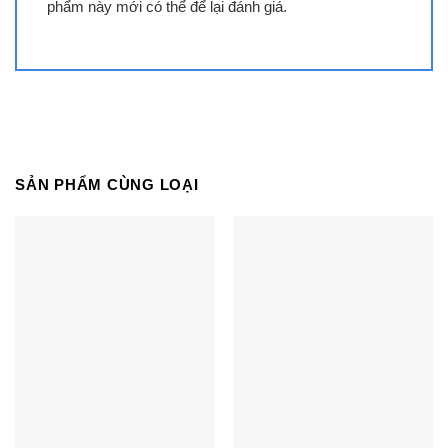
phẩm này mới có thể để lại đánh giá.
cách nội thất. Phần chân đế được thiết kế tối giản
nhưng vững chắc, giúp tổng thể sản phẩm trông
vừa tinh tế, vừa sang trọng.
Với độ mỏng ấn tượng, tivi có thể treo tường như
một bức tranh nghệ thuật hoặc đặt trên kệ đều phù
hợp. Đây không chỉ là thiết bị giải trí mà còn là
SẢN PHẨM CÙNG LOẠI
điểm nhấn trang trí đắt giá cho phòng khách hoặc
phòng ngủ của bạn.
Bộ xử lý AI Q4 tối ưu hóa mọi trải nghiệm nghe nhìn
chuẩn TV 4K
Điểm nhấn công nghệ nổi bật của QA50Q8F đến
từ bộ xử lý AI Q4 – “bộ não” thông minh giúp nâng
cấp chất lượng hình ảnh và âm thanh trong thời
gian thực. Bộ vi xử lý này sử dụng trí tuệ nhân tạo