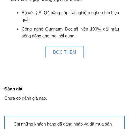
Bộ xử lý AI Q4 nâng cấp trải nghiệm nghe nhìn hiệu
quả
Công nghệ Quantum Dot tái hiện 100% dải màu
sống động cho mọi nội dung
Hệ điều hành One UI Tizen đề xuất nội dung cá
ĐỌC THÊM
nhân hóa thông minh
Điều khiển từ xa sạc bằng ánh sáng mặt trời bảo vệ
môi trường
Thiết kế thanh mảnh, hoàn thiện không gian nội thất
hiện đại
Đánh giá
Smart Tivi Samsung QLED 4K QA50Q8F gây ấn
Chưa có đánh giá nào.
tượng ngay từ cái nhìn đầu tiên với thiết kế viền
siêu mỏng, sắc nét và hiện đại. Màn hình 50 inch
được bao bọc bởi khung viền cao cấp, tạo nên vẻ
Chỉ những khách hàng đã đăng nhập và đã mua sản
ngoài thanh thoát, dễ dàng hòa hợp với mọi phong