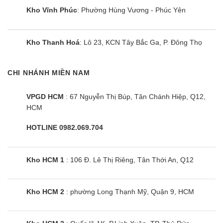
động hơn bao giờ hết.
Kho Vĩnh Phúc
: Phường Hùng Vương - Phúc Yên
Active Voice Amplifier tăng cường âm thanh lời thoại
hiệu quả
Kho Thanh Hoá
: Lô 23, KCN Tây Bắc Ga, P. Đông Thọ
Một điểm cộng đáng chú ý nữa trên mẫu tivi này
là khả năng xử lý âm thanh thông minh nhờ công
CHI NHÁNH MIỀN NAM
nghệ Active Voice Amplifier. Tivi tự động nhận diện
VPGD HCM
: 67 Nguyễn Thị Búp, Tân Chánh Hiệp, Q12,
và điều chỉnh âm lượng lời thoại trong nội dung
HCM
khi có tiếng ồn từ môi trường xung quanh, chẳng
hạn như tiếng máy hút bụi, xe cộ hoặc người nói
HOTLINE 0982.069.704
chuyện. Nhờ vậy, bạn không cần phải tăng âm
lượng quá mức để nghe rõ lời thoại, trải nghiệm
Kho HCM 1
: 106 Đ. Lê Thị Riêng, Tân Thới An, Q12
xem phim hoặc chương trình truyền hình sẽ mượt
mà và dễ chịu hơn.
Kho HCM 2
: phường Long Thạnh Mỹ, Quận 9, HCM
Công nghệ Object Tracking Sound Lite – âm thanh
chuyển động theo hình ảnh