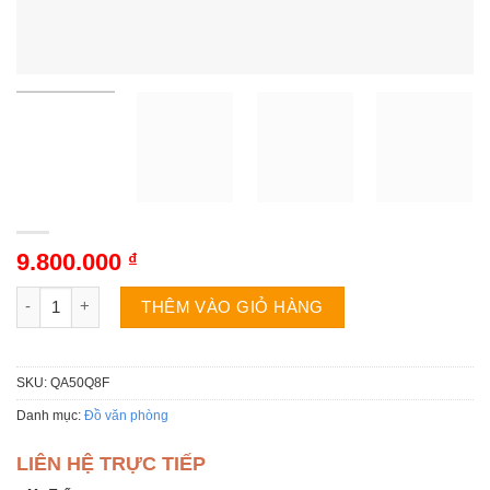
9.800.000
₫
Tivi Samsung QA50Q8F | 50 inch 4K QLED Tizen số lượng
THÊM VÀO GIỎ HÀNG
SKU:
QA50Q8F
Danh mục:
Đồ văn phòng
LIÊN HỆ TRỰC TIẾP