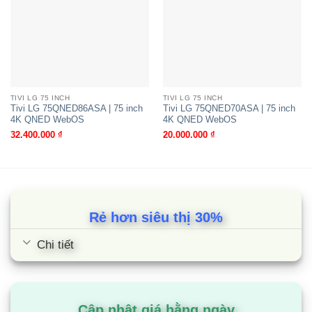
Tivi LG 55NANO80ASA | 55 inch 4K
Nanocell WebOS
TIVI LG 75 INCH
TIVI LG 75 INCH
Tivi LG 75QNED86ASA | 75 inch
Tivi LG 75QNED70ASA | 75 inch
4K QNED WebOS
4K QNED WebOS
32.400.000
₫
20.000.000
₫
Rẻ hơn siêu thị 30%
Chi tiết
Tivi LG 50NANO80ASA | 50 inch 4K
Nanocell WebOS
Cập nhật giá hằng ngày