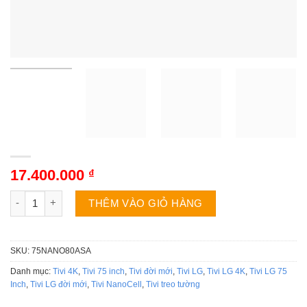
17.400.000
₫
Tivi LG 75NANO80ASA | 75 inch 4K Nanocell WebOS số lượng
THÊM VÀO GIỎ HÀNG
SKU:
75NANO80ASA
Danh mục:
Tivi 4K
,
Tivi 75 inch
,
Tivi đời mới
,
Tivi LG
,
Tivi LG 4K
,
Tivi LG 75
Inch
,
Tivi LG đời mới
,
Tivi NanoCell
,
Tivi treo tường