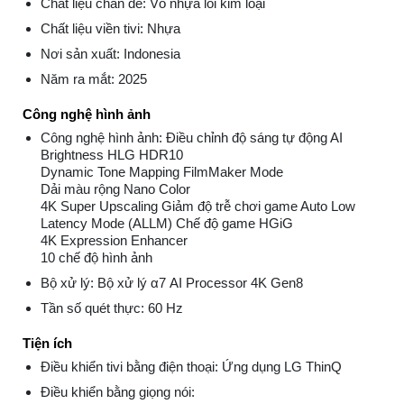
Chất liệu chân đế: Vỏ nhựa lõi kim loại
Chất liệu viền tivi: Nhựa
Nơi sản xuất: Indonesia
Năm ra mắt: 2025
Công nghệ hình ảnh
Công nghệ hình ảnh: Điều chỉnh độ sáng tự động AI
Brightness HLG HDR10
Dynamic Tone Mapping FilmMaker Mode
Dải màu rộng Nano Color
4K Super Upscaling Giảm độ trễ chơi game Auto Low
Latency Mode (ALLM) Chế độ game HGiG
4K Expression Enhancer
10 chế độ hình ảnh
Bộ xử lý: Bộ xử lý α7 AI Processor 4K Gen8
Tần số quét thực: 60 Hz
Tiện ích
Điều khiển tivi bằng điện thoại: Ứng dụng LG ThinQ
Điều khiển bằng giọng nói: