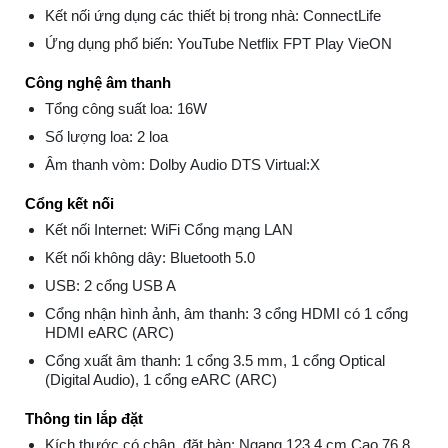
Kết nối ứng dụng các thiết bị trong nhà: ConnectLife
Ứng dụng phổ biến: YouTube Netflix FPT Play VieON
Công nghệ âm thanh
Tổng công suất loa: 16W
Số lượng loa: 2 loa
Âm thanh vòm: Dolby Audio DTS Virtual:X
Cổng kết nối
Kết nối Internet: WiFi Cổng mạng LAN
Kết nối không dây: Bluetooth 5.0
USB: 2 cổng USB A
Cổng nhận hình ảnh, âm thanh: 3 cổng HDMI có 1 cổng
HDMI eARC (ARC)
Cổng xuất âm thanh: 1 cổng 3.5 mm, 1 cổng Optical
(Digital Audio), 1 cổng eARC (ARC)
Thông tin lắp đặt
Kích thước có chân, đặt bàn: Ngang 123.4 cm Cao 76.8