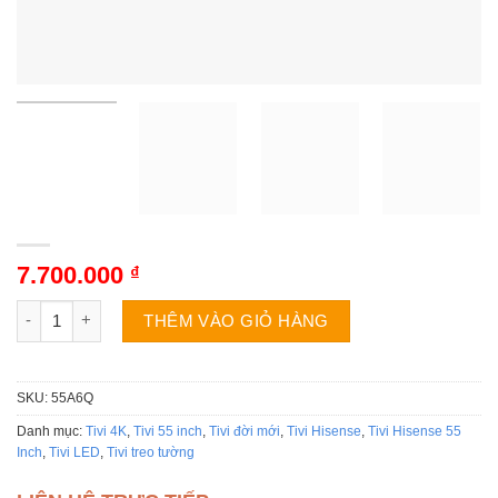
7.700.000
₫
Tivi Hisense 55A6Q | 55 inch 4K LED số lượng
THÊM VÀO GIỎ HÀNG
SKU:
55A6Q
Danh mục:
Tivi 4K
,
Tivi 55 inch
,
Tivi đời mới
,
Tivi Hisense
,
Tivi Hisense 55
Inch
,
Tivi LED
,
Tivi treo tường