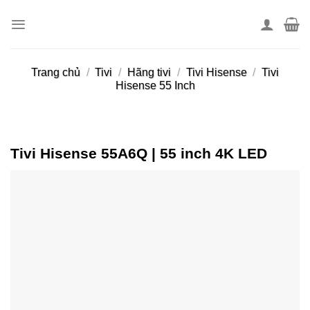
Skip
to
content
Trang chủ
/
Tivi
/
Hãng tivi
/
Tivi Hisense
/
Tivi
Hisense 55 Inch
Tivi Hisense 55A6Q | 55 inch 4K LED