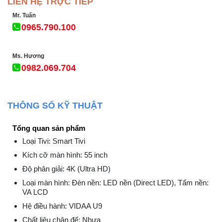
LIÊN HỆ TRỰC TIẾP
Mr. Tuấn
0965.790.100
Ms. Hương
0982.069.704
THÔNG SỐ KỸ THUẬT
Tổng quan sản phẩm
Loại Tivi: Smart Tivi
Kích cỡ màn hình: 55 inch
Độ phân giải: 4K (Ultra HD)
Loại màn hình: Đèn nền: LED nền (Direct LED), Tấm nền:
VA LCD
Hệ điều hành: VIDAA U9
Chất liệu chân đế: Nhựa