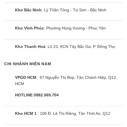
Kho Bắc Ninh
: Lý Thần Tông - Từ Sơn - Bắc Ninh
Kho Vĩnh Phúc
: Phường Hùng Vương - Phúc Yên
Kho Thanh Hoá
: Lô 23, KCN Tây Bắc Ga, P. Đông Thọ
CHI NHÁNH MIỀN NAM
Tivi Coocaa 32Z73 | 32 inch HD
Google
VPGD HCM
: 67 Nguyễn Thị Búp, Tân Chánh Hiệp, Q12,
HCM
HOTLINE 0982.069.704
Kho HCM 1
: 106 Đ. Lê Thị Riêng, Tân Thới An, Q12