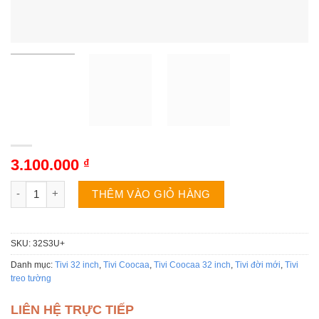
3.100.000
₫
Tivi Coocaa 32S3U+ | 32 inch HD số lượng
THÊM VÀO GIỎ HÀNG
SKU:
32S3U+
Danh mục:
Tivi 32 inch
,
Tivi Coocaa
,
Tivi Coocaa 32 inch
,
Tivi đời mới
,
Tivi
treo tường
LIÊN HỆ TRỰC TIẾP