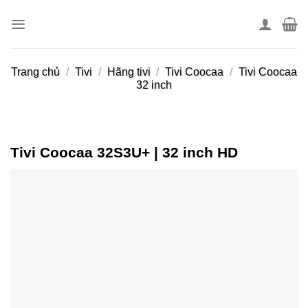
Skip
to
content
Trang chủ
/
Tivi
/
Hãng tivi
/
Tivi Coocaa
/
Tivi Coocaa
32 inch
Tivi Coocaa 32S3U+ | 32 inch HD