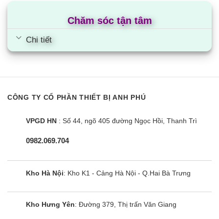
truy cập và khám phá mỗi ngày.
Chăm sóc tận tâm
Nếu bạn đang tìm kiếm chiếc tivi có kích thước
Chi tiết
nhỏ gọn, dễ dàng sử dụng và đặc biệt là phục vụ
trải nghiệm giải trí cá nhân một cách hiệu quả thì
Smart TV HD Coocaa 32 Inch 32S3U+ sẽ là lựa
chọn lý tưởng dành cho bạn. Sản phẩm sở hữu
màn hình 32 inch phù hợp với những không gian
CÔNG TY CỔ PHẦN THIẾT BỊ ANH PHÚ
nội thất có diện tích vừa phải, kết hợp cùng công
VPGD HN
: Số 44, ngõ 405 đường Ngọc Hồi, Thanh Trì
nghệ nghe nhìn hiện đại, tính năng bảo vệ mắt tối
ưu và được bán với mức giá cực tốt.
0982.069.704
Cùng Chủ Đề:
Kho Hà Nội
: Kho K1 - Cảng Hà Nội - Q.Hai Bà Trưng
Kho Hưng Yên
: Đường 379, Thị trấn Văn Giang