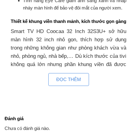
Tính năng Eye Care giảm ánh sáng xanh và nhấp
nháy màn hình để bảo vệ đôi mắt của người xem.
Thiết kế khung viền thanh mảnh, kích thước gọn gàng
Smart TV HD Coocaa 32 Inch 32S3U+ sở hữu
màn hình 32 inch nhỏ gọn, thích hợp sử dụng
trong những không gian như phòng khách vừa và
nhỏ, phòng ngủ, nhà bếp,… Dù kích thước của tivi
không quá lớn nhưng phần khung viền đã được
nhà sản xuất chế tác cực kỳ thanh mảnh. Điều
ĐỌC THÊM
này giúp cho thiết kế tổng thể của sản phẩm trở
nên hiện đại và đẹp mắt hơn bao giờ hết.
Phần khung viền tivi được chế tác bằng kim loại
cứng cáp và đẹp mắt kết hợp cùng chân đế chữ V
Đánh giá
ngược thuôn mảnh cũng giúp tivi trở thành điểm
Chưa có đánh giá nào.
nhấn nổi bật trong mọi không gian nội thất.