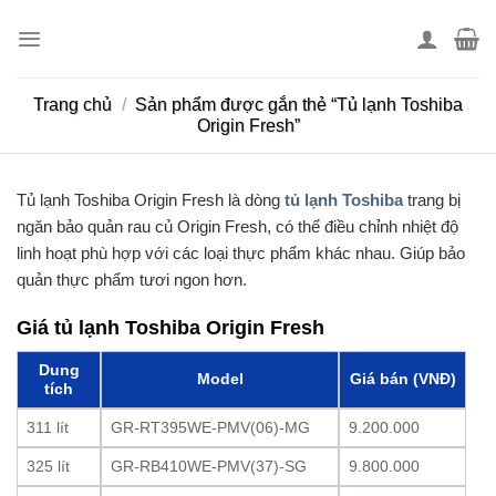
Skip
to
content
Trang chủ
/
Sản phẩm được gắn thẻ “Tủ lạnh Toshiba
Origin Fresh”
Tủ lạnh Toshiba Origin Fresh là dòng
tủ lạnh Toshiba
trang bị
ngăn bảo quản rau củ Origin Fresh, có thể điều chỉnh nhiệt độ
linh hoạt phù hợp với các loại thực phẩm khác nhau. Giúp bảo
quản thực phẩm tươi ngon hơn.
Giá tủ lạnh Toshiba Origin Fresh
Dung
Model
Giá bán (VNĐ)
tích
311 lít
GR-RT395WE-PMV(06)-MG
9.200.000
325 lít
GR-RB410WE-PMV(37)-SG
9.800.000