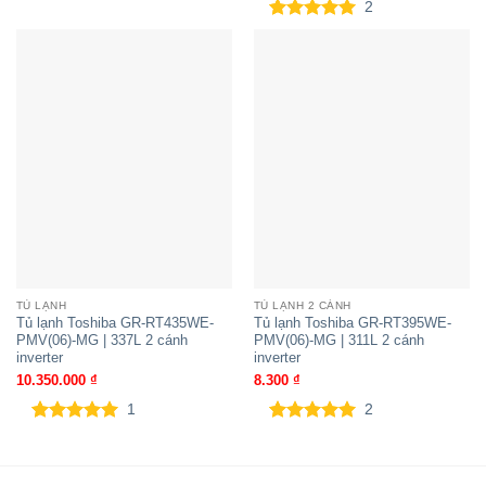
2
5.00
2
trên 5
dựa trên
đánh giá
TỦ LẠNH
TỦ LẠNH 2 CÁNH
Tủ lạnh Toshiba GR-RT435WE-
Tủ lạnh Toshiba GR-RT395WE-
PMV(06)-MG | 337L 2 cánh
PMV(06)-MG | 311L 2 cánh
inverter
inverter
10.350.000
₫
8.300
₫
1
2
5.00
1
trên 5
5.00
2
trên 5
dựa trên
dựa trên
đánh giá
đánh giá