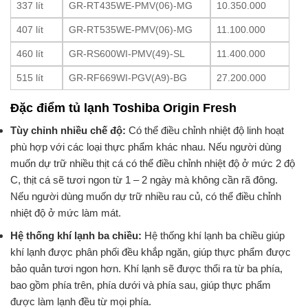
337 lít
GR-RT435WE-PMV(06)-MG
10.350.000
407 lít
GR-RT535WE-PMV(06)-MG
11.100.000
460 lít
GR-RS600WI-PMV(49)-SL
11.400.000
515 lít
GR-RF669WI-PGV(A9)-BG
27.200.000
Đặc điểm tủ lạnh Toshiba Origin Fresh
Tùy chỉnh nhiều chế độ:
Có thể điều chỉnh nhiệt độ linh hoạt
phù hợp với các loại thực phẩm khác nhau. Nếu người dùng
muốn dự trữ nhiều thịt cá có thể điều chỉnh nhiệt độ ở mức 2 độ
C, thịt cá sẽ tươi ngon từ 1 – 2 ngày mà không cần rã đông.
Nếu người dùng muốn dự trữ nhiều rau củ, có thể điều chỉnh
nhiệt độ ở mức làm mát.
Hệ thống khí lạnh ba chiều:
Hệ thống khí lạnh ba chiều giúp
khí lạnh được phân phối đều khắp ngăn, giúp thực phẩm được
bảo quản tươi ngon hơn. Khí lạnh sẽ được thổi ra từ ba phía,
bao gồm phía trên, phía dưới và phía sau, giúp thực phẩm
được làm lạnh đều từ mọi phía.