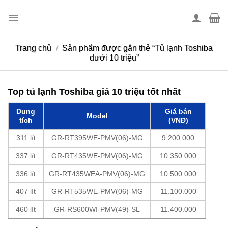
Skip
to
content
Trang chủ
/
Sản phẩm được gắn thẻ “Tủ lạnh Toshiba
dưới 10 triệu”
Top tủ lạnh Toshiba giá 10 triệu tốt nhất
Dung
Giá bán
Model
tích
(VNĐ)
311 lít
GR-RT395WE-PMV(06)-MG
9.200.000
337 lít
GR-RT435WE-PMV(06)-MG
10.350.000
336 lít
GR-RT435WEA-PMV(06)-MG
10.500.000
407 lít
GR-RT535WE-PMV(06)-MG
11.100.000
460 lít
GR-RS600WI-PMV(49)-SL
11.400.000