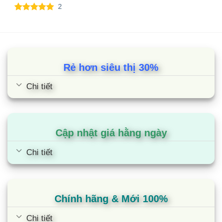
2
5.00
2
trên 5
dựa trên
đánh giá
Rẻ hơn siêu thị 30%
Chi tiết
Cập nhật giá hằng ngày
Chi tiết
Chính hãng & Mới 100%
Chi tiết