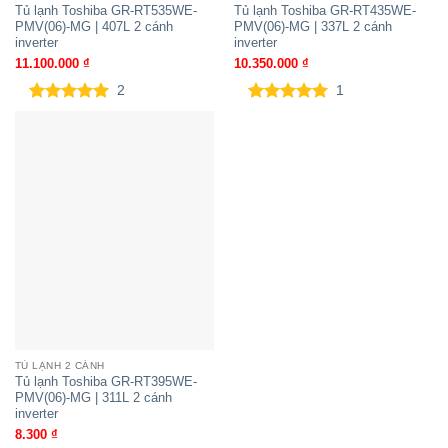
Tủ lạnh Toshiba GR-RT535WE-
Tủ lạnh Toshiba GR-RT435WE-
PMV(06)-MG | 407L 2 cánh
PMV(06)-MG | 337L 2 cánh
inverter
inverter
11.100.000
₫
10.350.000
₫
2
1
5.00
2
trên 5
5.00
1
trên 5
dựa trên
dựa trên
đánh giá
đánh giá
TỦ LẠNH 2 CÁNH
Tủ lạnh Toshiba GR-RT395WE-
PMV(06)-MG | 311L 2 cánh
inverter
8.300
₫