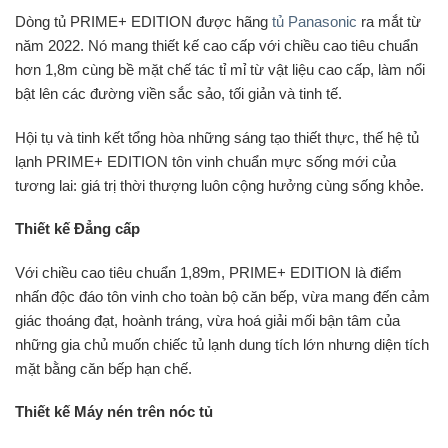
Dòng tủ PRIME+ EDITION được hãng
tủ Panasonic
ra mắt từ
năm 2022. Nó mang thiết kế cao cấp với chiều cao tiêu chuẩn
hơn 1,8m cùng bề mặt chế tác tỉ mỉ từ vật liệu cao cấp, làm nổi
bật lên các đường viền sắc sảo, tối giản và tinh tế.
Hội tụ và tinh kết tổng hòa những sáng tạo thiết thực, thế hệ tủ
lạnh PRIME+ EDITION tôn vinh chuẩn mực sống mới của
tương lai: giá trị thời thượng luôn cộng hưởng cùng sống khỏe.
Thiết kế Đẳng cấp
Với chiều cao tiêu chuẩn 1,89m, PRIME+ EDITION là điểm
nhấn độc đáo tôn vinh cho toàn bộ căn bếp, vừa mang đến cảm
giác thoáng đạt, hoành tráng, vừa hoá giải mối bận tâm của
những gia chủ muốn chiếc tủ lạnh dung tích lớn nhưng diện tích
mặt bằng căn bếp hạn chế.
Thiết kế Máy nén trên nóc tủ