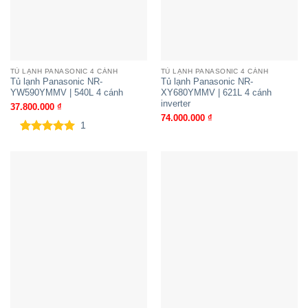
TỦ LẠNH PANASONIC 4 CÁNH
TỦ LẠNH PANASONIC 4 CÁNH
Tủ lạnh Panasonic NR-
Tủ lạnh Panasonic NR-
YW590YMMV | 540L 4 cánh
XY680YMMV | 621L 4 cánh
inverter
37.800.000
₫
74.000.000
₫
1
5.00
1
trên 5
dựa trên
đánh giá