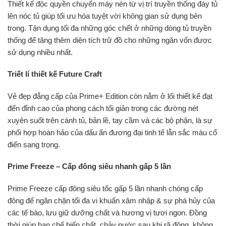
Thiết kế độc quyền chuyển máy nén từ vị trí truyền thống đáy tủ
lên nóc tủ giúp tối ưu hóa tuyệt vời không gian sử dụng bên
trong. Tận dụng tối đa những góc chết ở những dòng tủ truyền
thống để tăng thêm diện tích trữ đồ cho những ngăn vốn được
sử dụng nhiều nhất.
Triết lí thiết kế Future Craft
Vẻ đẹp đẳng cấp của Prime+ Edition còn nằm ở lối thiết kế đạt
đến đỉnh cao của phong cách tối giản trong các đường nét
xuyên suốt trên cánh tủ, bản lề, tay cầm và các bộ phận, là sự
phối hợp hoàn hảo của dấu ấn đương đại tinh tế lẫn sắc màu cổ
điển sang trọng.
Prime Freeze – Cấp đông siêu nhanh gấp 5 lần
Prime Freeze cấp đông siêu tốc gấp 5 lần nhanh chóng cấp
đông để ngăn chặn tối đa vi khuẩn xâm nhập & sự phá hủy của
các tế bào, lưu giữ dưỡng chất và hương vị tươi ngon. Đồng
thời giúp hạn chế biến chất, chảy nước sau khi rã đông, không