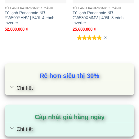
TỦ LẠNH PANASONIC 4 CÁNH
TỦ LẠNH PANASONIC 3 CÁNH
Tủ lạnh Panasonic NR-
Tủ lạnh Panasonic NR-
YW590YHHV | 540L 4 cánh
CW530XMMV | 495L 3 cánh
inverter
inverter
52.000.000
₫
25.600.000
₫
3
5.00
3
trên 5
dựa trên
đánh giá
Rẻ hơn siêu thị 30%
Chi tiết
Cập nhật giá hằng ngày
Chi tiết