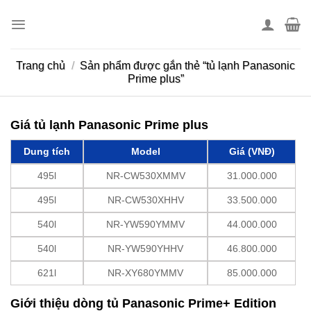
Skip
to
content
Trang chủ
/
Sản phẩm được gắn thẻ “tủ lạnh Panasonic
Prime plus”
Giá tủ lạnh Panasonic Prime plus
Dung tích
Model
Giá (VNĐ)
495l
NR-CW530XMMV
31.000.000
495l
NR-CW530XHHV
33.500.000
540l
NR-YW590YMMV
44.000.000
540l
NR-YW590YHHV
46.800.000
621l
NR-XY680YMMV
85.000.000
Giới thiệu dòng tủ Panasonic Prime+ Edition