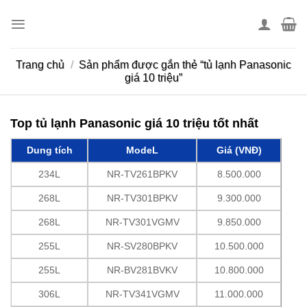
Skip
to
content
Trang chủ
/
Sản phẩm được gắn thẻ “tủ lạnh Panasonic
giá 10 triệu”
Top tủ lạnh Panasonic giá 10 triệu tốt nhất
Dung tích
ModeL
Giá (VNĐ)
234L
NR-TV261BPKV
8.500.000
268L
NR-TV301BPKV
9.300.000
268L
NR-TV301VGMV
9.850.000
255L
NR-SV280BPKV
10.500.000
255L
NR-BV281BVKV
10.800.000
306L
NR-TV341VGMV
11.000.000