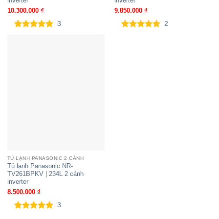
inverter
inverter
10.300.000
₫
9.850.000
₫
3
2
5.00
3
trên 5
5.00
2
trên 5
dựa trên
dựa trên
đánh giá
đánh giá
TỦ LẠNH PANASONIC 2 CÁNH
Tủ lạnh Panasonic NR-
TV261BPKV | 234L 2 cánh
inverter
8.500.000
₫
3
5.00
3
trên 5