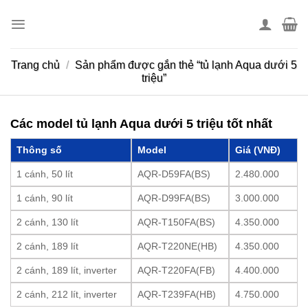
Skip
to
content
Trang chủ
/
Sản phẩm được gắn thẻ “tủ lạnh Aqua dưới 5
triệu”
Các model tủ lạnh Aqua dưới 5 triệu tốt nhất
Thông số
Model
Giá (VNĐ)
1 cánh, 50 lít
AQR-D59FA(BS)
2.480.000
1 cánh, 90 lít
AQR-D99FA(BS)
3.000.000
2 cánh, 130 lít
AQR-T150FA(BS)
4.350.000
2 cánh, 189 lít
AQR-T220NE(HB)
4.350.000
2 cánh, 189 lít, inverter
AQR-T220FA(FB)
4.400.000
2 cánh, 212 lít, inverter
AQR-T239FA(HB)
4.750.000