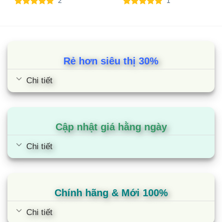
2
1
5.00
2
trên 5
5.00
1
trên 5
dựa trên
dựa trên
đánh giá
đánh giá
Rẻ hơn siêu thị 30%
Chi tiết
Cập nhật giá hằng ngày
Chi tiết
Chính hãng & Mới 100%
Chi tiết