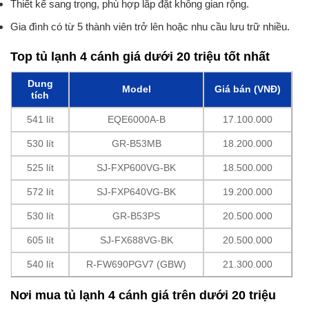
Thiết kế sang trọng, phù hợp lắp đặt không gian rộng.
Gia đình có từ 5 thành viên trở lên hoặc nhu cầu lưu trữ nhiều.
Top tủ lạnh 4 cánh giá dưới 20 triệu tốt nhất
Dung
Model
Giá bán (VNĐ)
tích
541 lít
EQE6000A-B
17.100.000
530 lít
GR-B53MB
18.200.000
525 lít
SJ-FXP600VG-BK
18.500.000
572 lít
SJ-FXP640VG-BK
19.200.000
530 lít
GR-B53PS
20.500.000
605 lít
SJ-FX688VG-BK
20.500.000
540 lít
R-FW690PGV7 (GBW)
21.300.000
Nơi mua tủ lạnh 4 cánh giá trên dưới 20 triệu