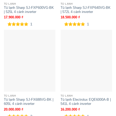
TỦ LẠNH
TỦ LẠNH
Tủ lạnh Sharp SJ-FXP600VG-BK
Tủ lạnh Sharp SJ-FXP640VG-BK
| 525L 4 cánh inverter
| 572L 4 cánh inverter
17.900.000
₫
18.500.000
₫
1
1
5.00
1
trên 5
5.00
1
trên 5
dựa trên
dựa trên
đánh giá
đánh giá
TỦ LẠNH
TỦ LẠNH
Tủ lạnh Sharp SJ-FX688VG-BK |
Tủ lạnh Electrolux EQE6000A-B |
605L 4 cánh inverter
541L 4 cánh inverter
20.000.000
₫
16.200.000
₫