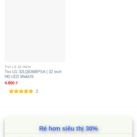
TIVI LG 32 INCH
Tivi LG 32LQ636BPSA | 32 inch
HD LED WebOS
4.800
₫
2
5.00
2
trên 5
dựa trên
đánh giá
Rẻ hơn siêu thị 30%