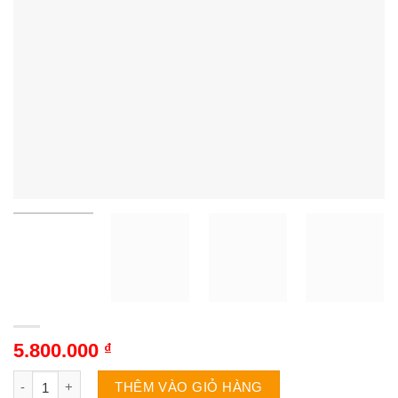
5.800.000
₫
Máy sấy Casper TD-E82VG1 | 8.2kg thông hơi số lượng
THÊM VÀO GIỎ HÀNG