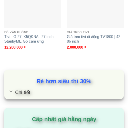
(*) Áp dụng theo chính sách bảo hành của hãng.
Thông tin chi tiết tại: Link
Cùng Chủ Đề:
Không có nội dung liên quan, mời bạn quay lại chuyên
ĐỒ VĂN PHÒNG
GIÁ TREO TIVI
Tivi LG 27LX5QKNA | 27 inch
Giá treo tivi di động TV1800 | 42-
mục chính.
StanbyME Go cảm ứng
86 inch
12.200.000
₫
2.000.000
₫
Rẻ hơn siêu thị 30%
Chi tiết
Cập nhật giá hằng ngày