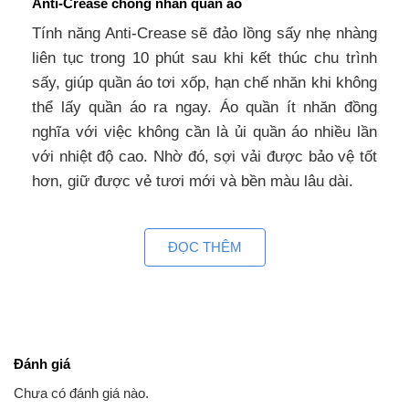
Anti-Crease chống nhăn quần áo
Tính năng Anti-Crease sẽ đảo lồng sấy nhẹ nhàng
liên tục trong 10 phút sau khi kết thúc chu trình
sấy, giúp quần áo tơi xốp, hạn chế nhăn khi không
thể lấy quần áo ra ngay. Áo quần ít nhăn đồng
nghĩa với việc không cần là ủi quần áo nhiều lần
với nhiệt độ cao. Nhờ đó, sợi vải được bảo vệ tốt
hơn, giữ được vẻ tươi mới và bền màu lâu dài.
11 chương trình sấy đa dạng
ĐỌC THÊM
Với 11 chương trình sấy đa dạng, máy điều chỉnh
nhiệt độ và thời gian phù hợp. Người dùng có thể
dễ dàng lựa chọn chế độ thích hợp để quần áo
được sấy hiệu quả và được chăm sóc đúng cách
Đánh giá
Chức năng sấy tăng cường
Chưa có đánh giá nào.
Sấy tăng cường tăng nhiệt độ sấy, giúp quần áo