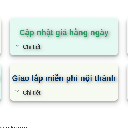
ộ quạt theo chất lượng không khí.
úp bạn có 1 giấc ngủ dễ chịu.
Cập nhật giá hằng ngày
họn theo nhu cầu sử dụng.
Chi tiết
ị chất lượng không khí, nhiệt độ, độ ẩm, kết nối wifi và 
Giao lắp miễn phí nội thành
Chi tiết
n theo dõi tình trạng không khí trong phòng để lựa chọn ch
.