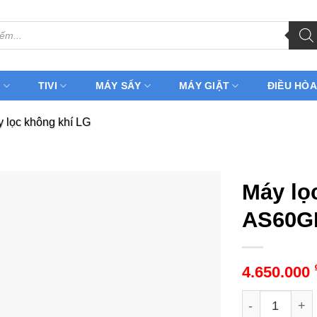
H
TIVI
MÁY SẤY
MÁY GIẶT
ĐIỀU HÒA
 lọc không khí LG
Máy lọ
AS60
4.650.000
Máy lọc khôn