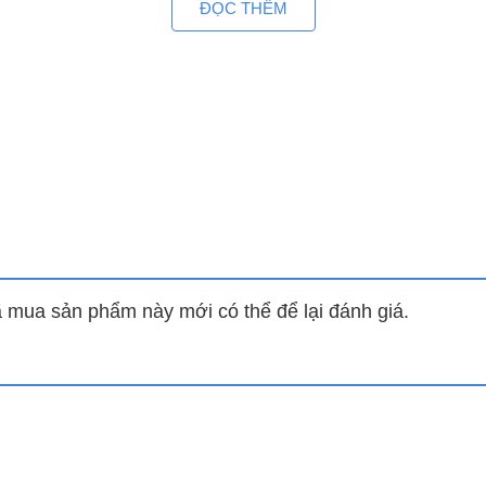
ĐỌC THÊM
ớn trong không khí như bụi bẩn, lông thú cưng,…
ớc nhỏ trong không khí như khói, phấn hoa, vi trùng,…
iúp loại bỏ các mùi: khói thuốc lá, chất thải thực phẩm, lôn
có một bầu không khí trong lành hơn.
thông minh
g khí đã được lọc sạch trong không gian yên tĩnh, độ ồn thấ
mua sản phẩm này mới có thể để lại đánh giá.
giúp gia đình bạn luôn khỏe mạnh đã được kiểm nghiệm bở
i mịn và chất ô nhiễm mà mắt thường khó nhìn thấy, từ đó l