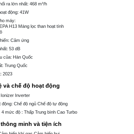
hổi ra lớn nhất: 468 m³/h
hoạt động: 41W
cho máy:
EPA H13 Màng lọc than hoạt tính
ô
khiển: Cảm ứng
nhất: 53 dB
u của: Hàn Quốc
ất: Trung Quốc
: 2023
 và chế độ hoạt động
Ionizer Inverter
t động: Chế độ ngủ Chế độ tự động
 4 mức độ : Thấp Trung bình Cao Turbo
thông minh và tiện ích
Cảm biến khí gas Cảm biến bụi