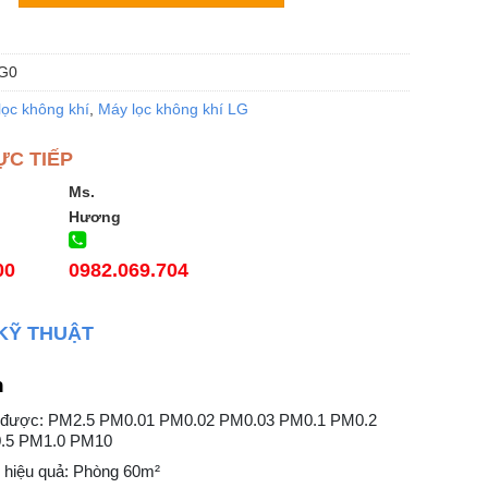
G0
lọc không khí
,
Máy lọc không khí LG
ỰC TIẾP
Ms.
Hương
00
0982.069.704
KỸ THUẬT
n
ọc được: PM2.5 PM0.01 PM0.02 PM0.03 PM0.1 PM0.2
.5 PM1.0 PM10
 hiệu quả: Phòng 60m²