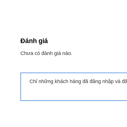
+ Màng lọc thô: lọc được các hạt có kích thước l
+ Màng lọc HEPA H13: loại bỏ bụi mịn có kích thư
+ Màng lọc than hoạt tính: là một bộ lọc khử mùi g
Đánh giá
– Lọc được bụi mịn PM0.01 đến 99.999% giúp bạn 
Chưa có đánh giá nào.
Công nghệ và khả năng cảm biến 
– Với động cơ Inverter bạn có thể tận hưởng khôn
Chỉ những khách hàng đã đăng nhập và đã 
kiệm điện hiệu quả.
– Công nghệ Ionizer làm giảm vi khuẩn có hại, 
soát về kỹ thuật, an toàn và uy tín về chất lượng.
– Cảm biến bụi PM1.0 và khí gas giúp phát hiện bụ