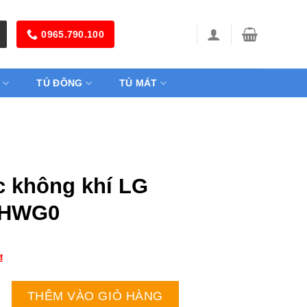
0965.790.100
TỦ ĐÔNG
TỦ MÁT
c không khí LG
GHWG0
₫
g khí LG AS60GHWG0 số lượng
THÊM VÀO GIỎ HÀNG