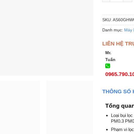
SKU:
AS60GHW
Danh mục:
Máy 
LIÊN HỆ TR
Mr.
Tuấn
0965.790.1
THÔNG SỐ 
Tổng qua
Loại bụi l
PM0.3 PM0
Phạm vi lọc