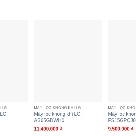
oặc vào ban đêm với đèn hiển thị chất lượng không khí bằn
chế độ hoạt động
i lọc phòng 60m².
 LG
MÁY LỌC KHÔNG KHÍ LG
MÁY LỌC KHÔ
 LG
Máy lọc không khí LG
Máy lọc khôn
AS65GDWH0
FS15GPCJ0
lượng mưa vừa phải.
11.400.000
₫
9.500.000
₫
à chế độ ngủ cho bạn tùy chọn theo chất lượng không khí t