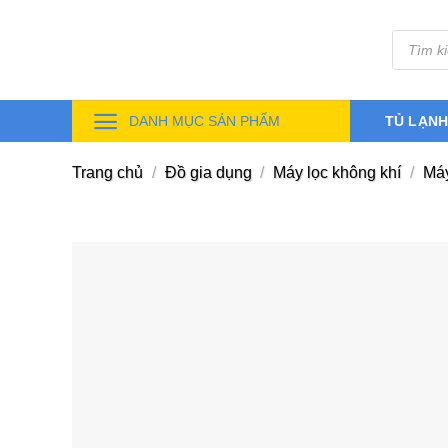
Skip
Tìm
to
kiếm
sản
content
phẩm
DANH MỤC SẢN PHẨM
TỦ LẠN
Trang chủ
/
Đồ gia dụng
/
Máy lọc không khí
/
Máy