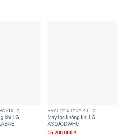
g các màu sắc khác nhau:
NG KHÍ LG
MÁY LỌC KHÔNG KHÍ LG
MÁY LỌ
g khí LG
Máy lọc không khí LG
Máy lọ
.ABAE
AS10GDWH0
AS20
15.200.000
₫
7.300.
rong nhà để máy lọc sạch hiệu quả hơn: