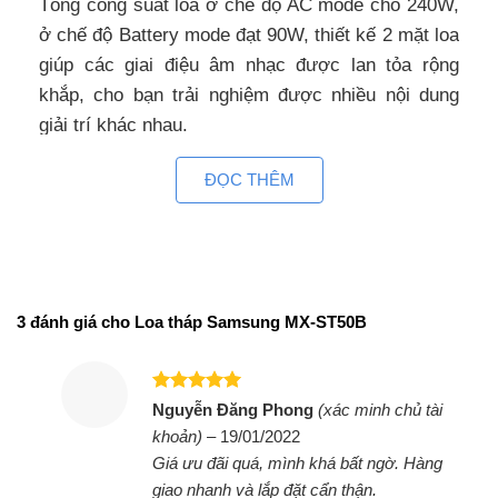
Tổng công suất loa ở chế độ AC mode cho 240W,
ở chế độ Battery mode đạt 90W, thiết kế 2 mặt loa
giúp các giai điệu âm nhạc được lan tỏa rộng
khắp, cho bạn trải nghiệm được nhiều nội dung
giải trí khác nhau.
Thời gian sử dụng Loa tháp Samsung MX-
ĐỌC THÊM
ST50B
Loa Samsung dùng nguồn điện trực tiếp hoặc
cung cấp năng lượng qua pin tích hợp. Thời lượng
pin đáp ứng đến 18 tiếng trải nghiệm liên tục, cho
3 đánh giá cho
Loa tháp Samsung MX-ST50B
bạn tận hưởng bữa tiệc của mình cùng bạn bè ở
bất kỳ nơi nào.
Được xếp
Nguyễn Đăng Phong
(xác minh chủ tài
Công nghệ âm thanh- Loa tháp Samsung
hạng
5
5
khoản)
–
19/01/2022
MX-ST50B
sao
Giá ưu đãi quá, mình khá bất ngờ. Hàng
Bass Booster khuếch đại âm bass lên mức cao
giao nhanh và lắp đặt cẩn thận.