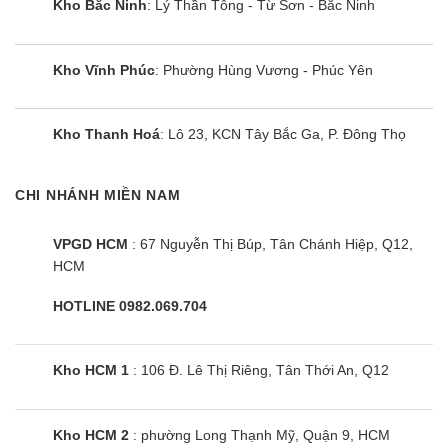
Kho Bắc Ninh
: Lý Thần Tông - Từ Sơn - Bắc Ninh
Kho Vĩnh Phúc
: Phường Hùng Vương - Phúc Yên
Kho Thanh Hoá
: Lô 23, KCN Tây Bắc Ga, P. Đông Thọ
Loa thanh Soundbar Samsung 2.1
HW-T420
CHI NHÁNH MIỀN NAM
VPGD HCM
: 67 Nguyễn Thị Búp, Tân Chánh Hiệp, Q12,
HCM
HOTLINE 0982.069.704
Kho HCM 1
: 106 Đ. Lê Thị Riêng, Tân Thới An, Q12
Kho HCM 2
: phường Long Thạnh Mỹ, Quận 9, HCM