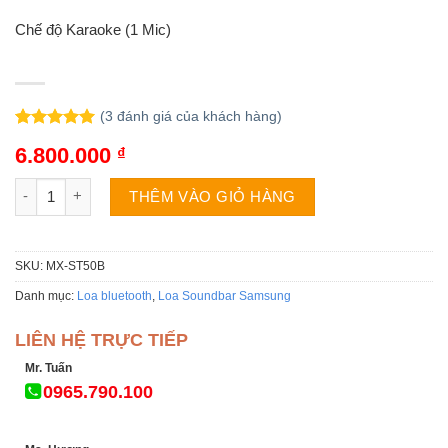
Chế độ Karaoke (1 Mic)
(
3
đánh giá của khách hàng)
5.00
3
trên 5
6.800.000
₫
dựa trên
đánh giá
Loa tháp Samsung MX-ST50B số lượng
THÊM VÀO GIỎ HÀNG
SKU:
MX-ST50B
Danh mục:
Loa bluetooth
,
Loa Soundbar Samsung
LIÊN HỆ TRỰC TIẾP
Mr. Tuấn
0965.790.100