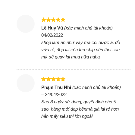
nhất chỉ trong thời gian ngắn để bạn cảm nhận
được âm trầm đầy uy lực, ma mị, trải nghiệm âm
thanh sống động, đã tai.Các chế độ âm thanh đa
dạng như Party, tiêu chuẩn, HipHop, EDM, Rock,
Được xếp
Lê Huy Vũ
(xác minh chủ tài khoản)
–
hạng
5
5
Latin, House và Reggae, cho bạn tùy chọn theo
04/02/2022
sao
shop làm ăn như vậy mà coi được à, đồ
từng thể loại nhạc để âm thanh được tối ưu, nghe
vừa rẻ, đẹp lại còn freeship nên thôi sau
nhạc hay và lôi cuốn hơn.
mk sẽ quay lại mua nữa haha
Cài đặt ứng dụng Samsung Audio Remote
Cài đặt ứng dụng Samsung Audio Remote vào
điện thoại và bạn hoàn toàn có thể biến thiết bị di
Được xếp
Phạm Thu Nhi
(xác minh chủ tài khoản)
hạng
5
5
động của mình thành điều khiển từ xa để tùy chỉnh
–
24/04/2022
sao
chức năng trên loa thuận tiện.
Sau 8 ngày sử dụng, quyết định cho 5
sao, hàng mới đẹp bềnmà giá lại rẻ hơn
Ứng dụng Samsung Audio Remote
hẳn mấy siêu thị lớn ngoài
Chế độ Group Play có dây và không dây cho phép
bạn kết nối đồng thời nhiều chiếc loa Samsung