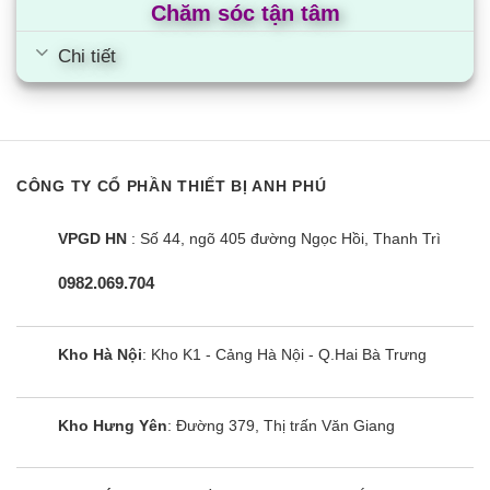
Chăm sóc tận tâm
Chi tiết
CÔNG TY CỔ PHẦN THIẾT BỊ ANH PHÚ
VPGD HN
: Số 44, ngõ 405 đường Ngọc Hồi, Thanh Trì
Loa tháp Samsung MX-ST90B
0982.069.704
Kho Hà Nội
: Kho K1 - Cảng Hà Nội - Q.Hai Bà Trưng
Kho Hưng Yên
: Đường 379, Thị trấn Văn Giang