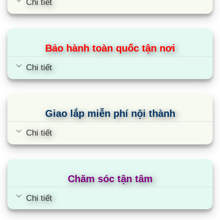
Chi tiết
quản lý công việc hàng ngày và dễ dàng điều
khiển các thiết bị thông minh khác với nền tảng
lựa chọn của bạn.
Bảo hành toàn quốc tận nơi
Hỗ trợ các kết nối có dây và không dây
Chi tiết
thông dụng
Loa hỗ trợ kết nối không dây Bluetooth 5.0,
Wifi để kết nối nhanh nhạy với smart tivi và các
Giao lắp miễn phí nội thành
thiết bị di động thông minh khác. Ngoài ra còn có
các cổng thông dụng gồm USB, HDMI, Optical để
Chi tiết
linh hoạt sử dụng loa thanh trên nhiều nền tảng,
thêm trải nghiệm và lợi ích sử dụng.
Chăm sóc tận tâm
Cùng Chủ Đề:
Chi tiết