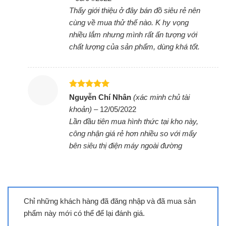
sao
Tái tạo âm thanh chính xác, rành mạch với
Thấy giới thiệu ở đây bán đồ siêu rẻ nên
độ phân giải cao Hi-res Audio
cùng về mua thử thế nào. K hy vọng
(24bit/192kHz)
nhiều lắm nhưng mình rất ấn tượng với
chất lượng của sản phẩm, dùng khá tốt.
Cho trải nghiệm âm chuẩn xác theo từng nội dung
đang nghe trên loa.
Tối ưu hóa âm thanh theo nội dung nhờ
Được xếp
Nguyễn Chí Nhân
(xác minh chủ tài
công nghệ AI Sound Pro
hạng
5
5
khoản)
–
12/05/2022
sao
Qua thuật toán đã nâng cấp, AI Sound Pro giúp
Lần đầu tiên mua hình thức tại kho này,
xác định giọng nói, hiệu ứng và tần số âm thanh
công nhận giá rẻ hơn nhiều so với mấy
theo nội dung để tối ưu hóa nó cho trải nghiệm
bên siêu thị điện máy ngoài đường
chất lượng nhất, để dù xem phim, nghe nhạc, chơi
game, chương trình thể thao… đều thỏa mãn thính
giác hơn.
Chỉ những khách hàng đã đăng nhập và đã mua sản
Kỹ thuật âm thanh được hoàn chỉnh bởi
phẩm này mới có thể để lại đánh giá.
Meridian