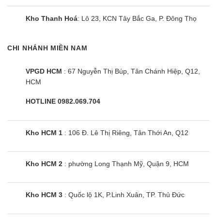
Kho Thanh Hoá
: Lô 23, KCN Tây Bắc Ga, P. Đông Thọ
CHI NHÁNH MIỀN NAM
VPGD HCM
: 67 Nguyễn Thị Búp, Tân Chánh Hiệp, Q12,
Loa thanh soundbar LG SNH5
HCM
HOTLINE 0982.069.704
Kho HCM 1
: 106 Đ. Lê Thị Riêng, Tân Thới An, Q12
Kho HCM 2
: phường Long Thạnh Mỹ, Quận 9, HCM
Kho HCM 3
: Quốc lộ 1K, P.Linh Xuân, TP. Thủ Đức