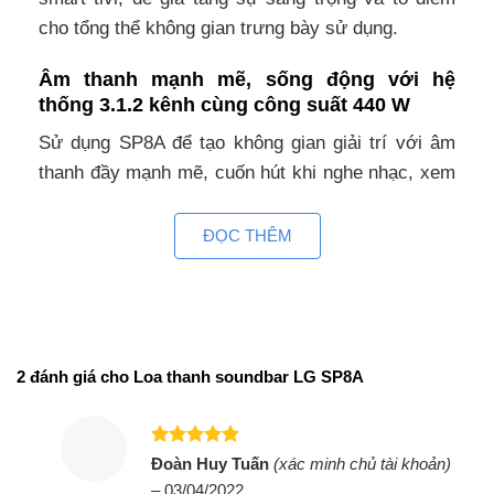
cho tổng thể không gian trưng bày sử dụng.
Âm thanh mạnh mẽ, sống động với hệ
thống 3.1.2 kênh cùng công suất 440 W
Sử dụng SP8A để tạo không gian giải trí với âm
thanh đầy mạnh mẽ, cuốn hút khi nghe nhạc, xem
phim hay chiến game, nâng cao sự hào hứng và
sảng khoái.
ĐỌC THÊM
Hiệu ứng âm thanh đa chiều bùng nổ, lôi
cuốn hơn nhờ công nghệ nghệ Dolby
Atmos, DTS:X
Thêm độ chân thật, chiều sâu âm thanh cho không
2 đánh giá cho
Loa thanh soundbar LG SP8A
gian giải trí của bạn nhờ công nghệ âm thanh đa
chiều Dolby Atmos và DTS:X, thưởng thức âm
Được xếp
thanh ấn tượng tựa rạp chiếu phim ngay tại nhà.
Đoàn Huy Tuấn
(xác minh chủ tài khoản)
hạng
5
5
–
03/04/2022