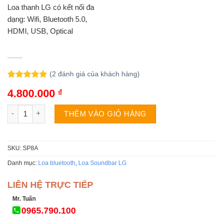
Loa thanh LG có kết nối đa
dạng: Wifi, Bluetooth 5.0,
HDMI, USB, Optical
(
2
đánh giá của khách hàng)
5.00
2
trên 5
4.800.000
₫
dựa trên
đánh giá
Loa thanh soundbar LG SP8A số lượng
THÊM VÀO GIỎ HÀNG
SKU:
SP8A
Danh mục:
Loa bluetooth
,
Loa Soundbar LG
LIÊN HỆ TRỰC TIẾP
Mr. Tuấn
0965.790.100