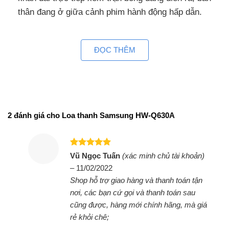
thân đang ở giữa cảnh phim hành động hấp dẫn.
Tái tạo âm thanh vòm mở rộng sống động
qua công nghệ Surround Sound Expansion
ĐỌC THÊM
Surround Sound Expansion giúp tái lập âm thanh,
đưa hiệu ứng âm thanh vòm lan tỏa đầy sống
động, mạnh mẽ và cuốn hút vào không gian sống
của bạn.Kết hợp với loa siêu trầm để mô phỏng
2 đánh giá cho
Loa thanh Samsung HW-Q630A
hoàn hảo không gian sân khấu lớn cho những giờ
giải trí âm nhạc, xem phim,… của bạn và gia
đình.Kiến tạo không gian âm nhạc bùng nổ, chất
Được xếp
Vũ Ngọc Tuấn
(xác minh chủ tài khoản)
lượng âm thành tuyệt vời qua sự đồng bộ hoàn
hạng
5
5
–
11/02/2022
sao
hảo của loa tivi và loa Samsung HW-Q630A nhờ
Shop hỗ trợ giao hàng và thanh toán tận
công nghệ Q-Symphony
nơi, các bạn cứ gọi và thanh toán sau
cũng được, hàng mới chính hãng, mà giá
Thưởng thức chất âm tinh tế chuyển động
rẻ khỏi chê;
quanh bạn nhờ công nghệ độc