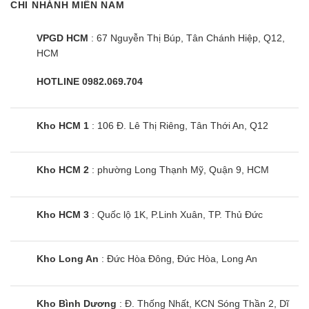
CHI NHÁNH MIỀN NAM
VPGD HCM
: 67 Nguyễn Thị Búp, Tân Chánh Hiệp, Q12,
HCM
HOTLINE 0982.069.704
Kho HCM 1
: 106 Đ. Lê Thị Riêng, Tân Thới An, Q12
Loa thanh Samsung HW-Q700B
Kho HCM 2
: phường Long Thạnh Mỹ, Quận 9, HCM
Kho HCM 3
: Quốc lộ 1K, P.Linh Xuân, TP. Thủ Đức
Kho Long An
: Đức Hòa Đông, Đức Hòa, Long An
Kho Bình Dương
: Đ. Thống Nhất, KCN Sóng Thần 2, Dĩ