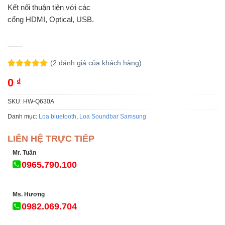
Kết nối thuận tiện với các
cổng HDMI, Optical, USB.
(
2
đánh giá của khách hàng)
5.00
2
trên 5
0
₫
dựa trên
đánh giá
SKU:
HW-Q630A
Danh mục:
Loa bluetooth
,
Loa Soundbar Samsung
LIÊN HỆ TRỰC TIẾP
Mr. Tuấn
0965.790.100
Ms. Hương
0982.069.704