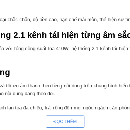
i chắc chắn, độ bền cao, hạn chế mài mòn, thể hiện sự tinh 
ống 2.1 kênh tái hiện từng âm s
a với tổng công suất loa 410W, hệ thống 2.1 kênh tái hiện
ạng
à tối ưu âm thanh theo từng nội dung trên khung hình hiển 
o nội dung đang theo dõi.
 lan tỏa đa chiều, trải rộng đến mọi ngóc ngách căn phòn
ng nổ cùng các trận đấu lớn hay đọ sức trong các trận gam
ĐỌC THÊM
 âm trầm mạnh mẽ, âm thanh có uy lực hơn, vang dội hơn, 