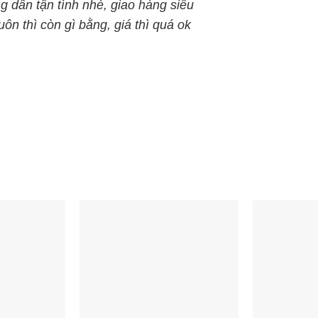
g dẫn tận tình nhé, giao hàng siêu
n thì còn gì bằng, giá thì quá ok
Samsung HW-
Loa thanh Samsung HW-
L
Q700A