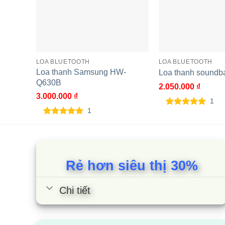
LOA BLUETOOTH
LOA BLUETOOTH
Loa thanh Samsung HW-
Loa thanh soundb
Q630B
2.050.000
₫
3.000.000
₫
1
1
5.00
1
trên 5
dựa trên
5.00
1
trên 5
đánh giá
dựa trên
đánh giá
Rẻ hơn siêu thị 30%
Chi tiết