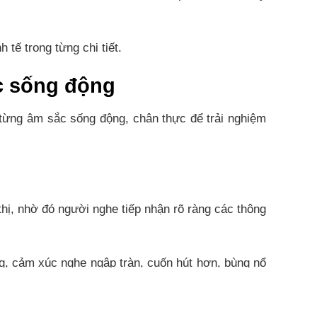
tế trong từng chi tiết.
ắc sống động
 từng âm sắc sống động, chân thực để trải nghiệm
thị, nhờ đó người nghe tiếp nhận rõ ràng các thông
g, cảm xúc nghe ngập tràn, cuốn hút hơn, bùng nổ
e gay cấn.
thể hiện rõ ràng từng âm sắc.