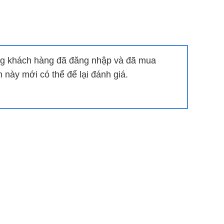
hứng khởi trong từng phút giây.
g của loa thanh
g khách hàng đã đăng nhập và đã mua
này mới có thể để lại đánh giá.
nguồn, tăng/giảm âm lượng, hiệu ứng âm thanh,…
àng, đơn giản
 khác qua cổng HDMI, HDMI ARC, USB.