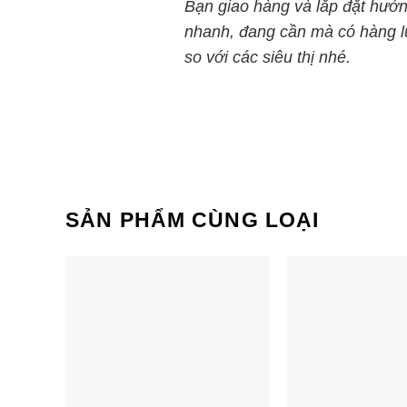
sao
Bạn giao hàng và lắp đặt hướn
nhanh, đang cần mà có hàng luô
so với các siêu thị nhé.
Loa thanh Samsung HW-A450
Loa thanh 
SẢN PHẨM CÙNG LOẠI
Q990B