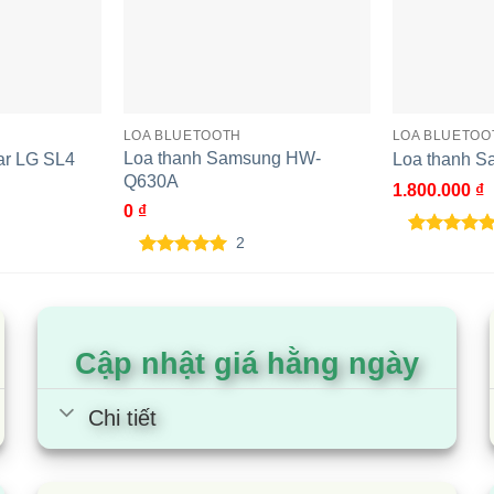
LOA BLUETOOTH
LOA BLUETOO
Loa thanh Samsung HW-
ar LG SL4
Loa thanh 
Q630A
1.800.000
₫
0
₫
2
5.00
2
trên 5
dựa trên
5.00
2
trên 5
đánh giá
dựa trên
đánh giá
Cập nhật giá hằng ngày
Chi tiết