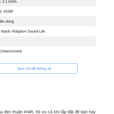
: 2.1 kênh
t: 410W
iện dùng
thanh: Adaptive Sound Lite
 Enhancement
Xem chi tiết thông số
 đen thuần khiết, tối ưu cả khi lắp đặt để bàn hay