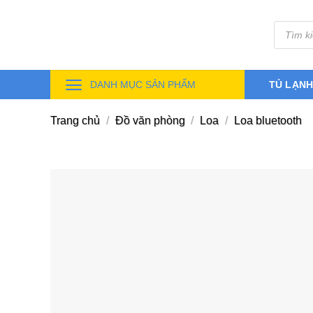
Skip
Tìm
to
kiếm
sản
content
phẩm
DANH MỤC SẢN PHẨM
TỦ LẠN
Trang chủ
/
Đồ văn phòng
/
Loa
/
Loa bluetooth