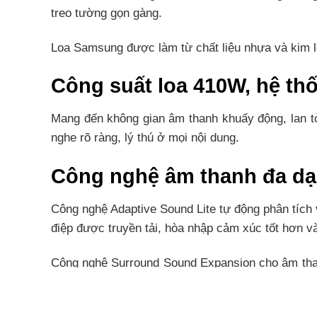
treo tường gọn gàng.
Loa Samsung được làm từ chất liệu nhựa và kim loạ
Công suất loa 410W, hệ th
Mang đến không gian âm thanh khuấy động, lan tỏ
nghe rõ ràng, lý thú ở mọi nội dung.
Công nghệ âm thanh đa d
Công nghệ Adaptive Sound Lite tự động phân tích v
điệp được truyền tải, hòa nhập cảm xúc tốt hơn và
Công nghệ Surround Sound Expansion cho âm thanh
hơn, đặc biệt khi thưởng thức phim hành động, bù
Loa siêu trầm cùng chế độ Bass Boost tăng cường