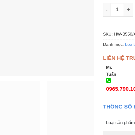
Loa thanh Sa
SKU:
HW-B550/
Danh mục:
Loa b
LIÊN HỆ TR
Mr.
Tuấn
0965.790.1
THÔNG SỐ 
Loại sản phẩm