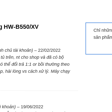
ng cảnh game, loại bỏ nhiễu âm, gia tăng sự tập trung và 
trol để điều chỉnh các chức năn
g HW-B550/XV
Chỉ nhữn
sản phẩm 
chức năng của loa thanh (soundbar) Samsung như bật/tắt 
nh chủ tài khoản)
–
22/02/2022
ết nối không dây Bluetooth gọn g
ủ trên, nt cho shop và đã có bộ
có thể đổi trả 1:1 or bồi thường theo
tooth gọn gàng, đơn giản, hoặc sử dụng các kết nối hỗ trợ
p, hài lòng vs cách xử lý. Máy chạy
i khoản)
–
19/06/2022