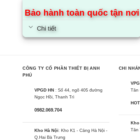
Bảo hành toàn quốc tận nơi
Chi tiết
CÔNG TY CỔ PHẦN THIẾT BỊ ANH
CHI NHÁ
PHÚ
VPG
VPGD HN
: Số 44, ngõ 405 đường
Tân 
Ngọc Hồi, Thanh Trì
HOT
0982.069.704
Kho
Tân 
Kho Hà Nội
: Kho K1 - Cảng Hà Nội -
Q.Hai Bà Trưng