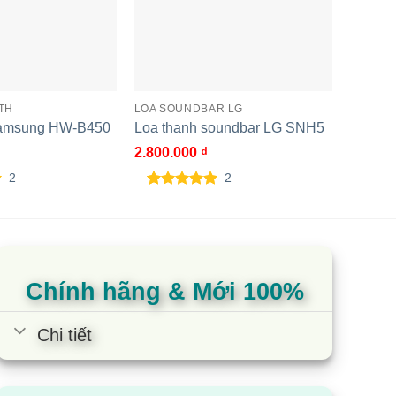
TH
LOA SOUNDBAR LG
LOA BL
Loa Ka
Samsung HW-B450
Loa thanh soundbar LG SNH5
18A85
2.800.000
₫
17.190
2
2
5.00
2
trên 5
dựa trên
5.00
1
t
đánh giá
dựa t
đánh 
Chính hãng & Mới 100%
Chi tiết