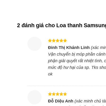
Chế độ Game Mode cài đặt âm thanh phù hợp cho từ
Điều khiển One Remote Con
2 đánh giá cho
Loa thanh Samsun
Sử dụng One Remote Control để điều chỉnh các 
đơn giản, nhanh chóng và tiện lợi.
Được xếp
Đinh Thị Khánh Linh
(xác mi
hạng
5
5
Kết nối loa với tivi qua k
sao
Vận chuyển bị móp phần cánh t
phận giải quyết rất nhiệt tình, 
Ghép nối loa với tivi qua kết nối không dây Blue
mức độ hư hại của sp. Tks sho
ok
Cùng Chủ Đề:
Được xếp
Đỗ Diệu Anh
(xác minh chủ tà
hạng
5
5