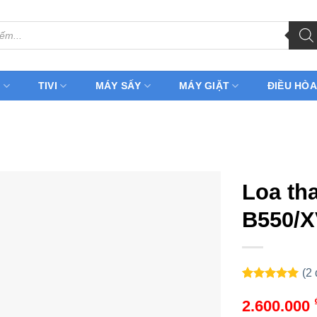
H
TIVI
MÁY SẤY
MÁY GIẶT
ĐIỀU HÒA
Loa th
B550/X
(
2
5.00
2
trên 5
dựa trên
2.600.000
đánh giá