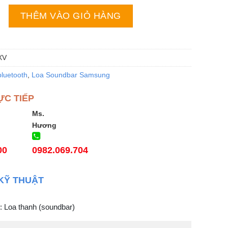
msung HW-B550/XV số lượng
THÊM VÀO GIỎ HÀNG
XV
luetooth
,
Loa Soundbar Samsung
ỰC TIẾP
Ms.
Hương
00
0982.069.704
KỸ THUẬT
: Loa thanh (soundbar)