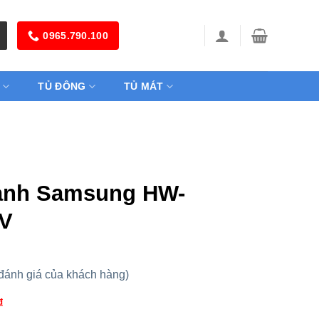
0965.790.100
TỦ ĐÔNG
TỦ MÁT
anh Samsung HW-
V
đánh giá của khách hàng)
₫