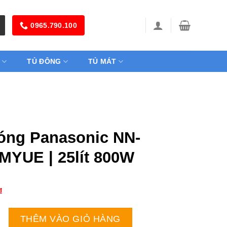
0965.790.100
TỦ ĐÔNG
TỦ MÁT
sóng Panasonic NN-
YUE | 25lít 800W
₫
anasonic NN-SM33HMYUE | 25lít 800W số lượng
THÊM VÀO GIỎ HÀNG