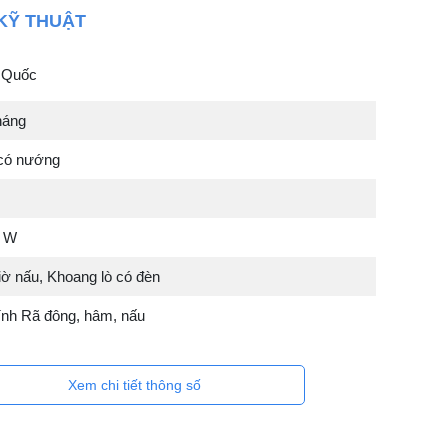
KỸ THUẬT
 Quốc
háng
 có nướng
0 W
iờ nấu, Khoang lò có đèn
nh Rã đông, hâm, nấu
Xem chi tiết thông số