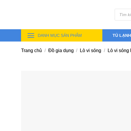
Skip
Tìm
to
kiếm
sản
content
phẩm
DANH MỤC SẢN PHẨM
TỦ LẠN
Trang chủ
/
Đồ gia dụng
/
Lò vi sóng
/
Lò vi sóng