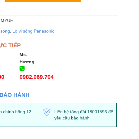
HMYUE
 sóng
,
Lò vi sóng Panasonic
ỰC TIẾP
Ms.
Hương
00
0982.069.704
 BẢO HÀNH
h chính hãng 12
Liên hệ tổng đài 18001593 để
yêu cầu bảo hành