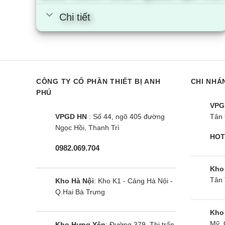
Chi tiết
CÔNG TY CỔ PHẦN THIẾT BỊ ANH
CHI NHÁ
PHÚ
VPG
VPGD HN
: Số 44, ngõ 405 đường
Tân 
Ngọc Hồi, Thanh Trì
HOT
0982.069.704
Kho
Tân 
Kho Hà Nội
: Kho K1 - Cảng Hà Nội -
Q.Hai Bà Trưng
Kho
Mỹ, 
Kho Hưng Yên
: Đường 379, Thị trấn