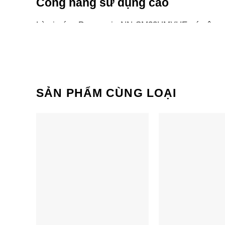
Công năng sử dụng cao
Lò vi sóng Panasonic NN-SM33HMYUE có công su
công việc nội trợ.
Chế độ hẹn giờ nấu tiện dụng
Panasonic NN-SM33HMYUE có chế độ hẹn giờ nấu đ
SẢN PHẨM CÙNG LOẠI
cho mỗi món ăn. Món nấu sẽ được làm chín và bạn 
bận rộn.
Cùng Chủ Đề: