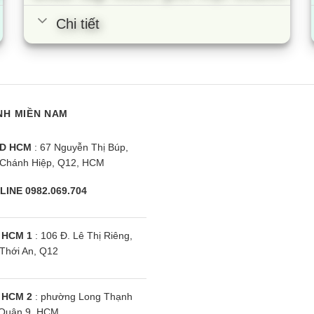
Chi tiết
NH MIỀN NAM
D HCM
: 67 Nguyễn Thị Búp,
Chánh Hiệp, Q12, HCM
LINE 0982.069.704
 HCM 1
: 106 Đ. Lê Thị Riêng,
Thới An, Q12
 HCM 2
: phường Long Thạnh
Quận 9, HCM