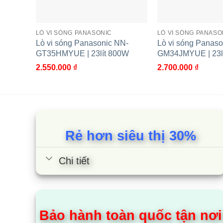
LÒ VI SÓNG PANASONIC
LÒ VI SÓNG PANASO
Lò vi sóng Panasonic NN-
Lò vi sóng Panaso
GT35HMYUE | 23lít 800W
GM34JMYUE | 23l
2.550.000
₫
2.700.000
₫
Lò vi sóng Panasonic NN-
Lò vi sóng 
GM34JMYUE | 23lít 800W
GT35HMYUE |
Rẻ hơn siêu thị 30%
Chi tiết
Bảo hành toàn quốc tận nơi