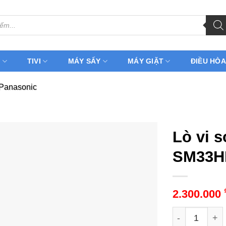
H
TIVI
MÁY SẤY
MÁY GIẶT
ĐIỀU HÒA
 Panasonic
Lò vi 
SM33HM
2.300.000
Lò vi sóng P