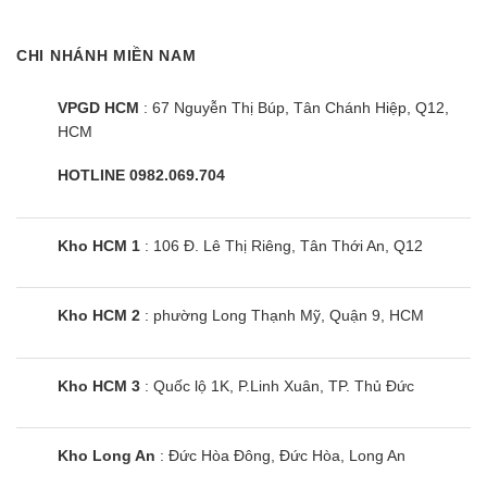
chuẩn nhất. Lò vi sóng Electrolux có nướng 30 lít
EMG23D22B có đến 8 thực đơn cho bạn tùy chọn
CHI NHÁNH MIỀN NAM
theo từng nhu cầu.
VPGD HCM
: 67 Nguyễn Thị Búp, Tân Chánh Hiệp, Q12,
Một số tiện ích – phụ kiện đi kèm
HCM
– Sản phẩm được trang bị chuông báo sau khi nấu
HOTLINE 0982.069.704
xong giúp tránh tình trạng để quên thức ăn trong
lò.
Kho HCM 1
: 106 Đ. Lê Thị Riêng, Tân Thới An, Q12
– Khoang lò được trang bị đèn chiếu sáng khi hoạt
động.
Kho HCM 2
: phường Long Thạnh Mỹ, Quận 9, HCM
– Thực đơn nấu tự động gồm 10 món giúp bạn nấu
đa dạng món ăn dễ dàng gồm: pizza, mì ống/mì Ý,
Kho HCM 3
: Quốc lộ 1K, P.Linh Xuân, TP. Thủ Đức
đồ uống, cháo gạo/cháo ngũ cốc, khoai tây, rau
củ, thịt gà, cá, thịt bò/cừu nướng, miếng thịt BBQ.
Kho Long An
: Đức Hòa Đông, Đức Hòa, Long An
Ngoài ra, người dùng còn có thể cài đặt chương