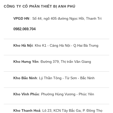
Ngoài ra, tuyệt vời hơn nữa khi bạn có thể lựa
CÔNG TY CỔ PHẦN THIẾT BỊ ANH PHÚ
chọn chương trình “Rã đông và nấu liền”, không
cần phải đợi để cài đặt từng chức năng nữa. Chỉ
VPGD HN
: Số 44, ngõ 405 đường Ngọc Hồi, Thanh Trì
cần chọn chức năng rã đông kèm thời gian, sau
0982.069.704
đó chọn mức công suất vi sóng và thời gian, lò vi
sóng sẽ thực hiện theo thứ tự cài đặt chức năng
Kho Hà Nội
: Kho K1 - Cảng Hà Nội - Q.Hai Bà Trưng
của bạn một cách hoàn hảo.
10 chương trình cài sẵn giúp nấu đa dạng món ăn.
Kho Hưng Yên
: Đường 379, Thị trấn Văn Giang
10 chương trình nấu được cài đặt sẵn đơn giản,
chuyên nghiệp Lò vi sóng Electrolux EMG23D22B
Kho Bắc Ninh
: Lý Thần Tông - Từ Sơn - Bắc Ninh
còn có chức năng nấu tự động. Các chương trình
nấu được thiết lập sẵn cho các loại thực phẩm mà
bạn muốn nấu ăn cũng như trọng lượng của thực
Kho Vĩnh Phúc
: Phường Hùng Vương - Phúc Yên
phẩm này. Nhờ đó, các món ăn được nấu với chế
độ tối ưu cho độ chín hoàn hảo theo công thức
Kho Thanh Hoá
: Lô 23, KCN Tây Bắc Ga, P. Đông Thọ