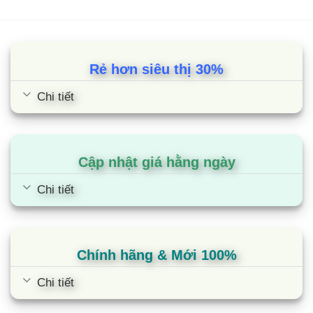
giúp nấu ăn nhanh chóng, tiết kiệm thời gian
Sự kết hợp hoàn hảo giữa vi sóng và nướng
Thực phẩm nấu bằng lò vi sóng Electrolux
Rẻ hơn siêu thị 30%
EMG23D22B không chỉ nóng hổi mà còn giòn
Chi tiết
ngon. Chương trình Combi Grill/Nướng kết hợp
cài đặt sẵn sẽ tự động phân chia thời gian giữa
nướng và nấu bằng vi sóng để món ăn chín hoàn
hảo trong lò vi sóng mà không ảnh hưởng đến
Cập nhật giá hằng ngày
hương vị hoặc kết cấu.
Chi tiết
Chức năng nướng sẽ nâng cấp trải nghiệm sử
dụng lò vi sóng của bạn, không chỉ còn là việc
hâm nóng thức ăn, rã đông hay nấu thực phẩm
Chính hãng & Mới 100%
thông thường nữa. Giờ đây bạn có thể áp chảo
Chi tiết
thịt, nướng rau củ, cùng nhiều món nướng cơ bản
thơm ngon không kém gì lò nướng chuyên dụng