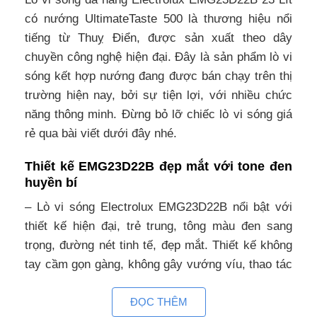
có nướng UltimateTaste 500 là thương hiệu nổi
tiếng từ Thuỵ Điển, được sản xuất theo dây
chuyền công nghệ hiện đại. Đây là sản phẩm lò vi
sóng kết hợp nướng đang được bán chạy trên thị
trường hiện nay, bởi sự tiện lợi, với nhiều chức
năng thông minh. Đừng bỏ lỡ chiếc lò vi sóng giá
rẻ qua bài viết dưới đây nhé.
Thiết kế EMG23D22B đẹp mắt với tone đen
huyền bí
– Lò vi sóng Electrolux EMG23D22B nổi bật với
thiết kế hiện đại, trẻ trung, tông màu đen sang
trọng, đường nét tinh tế, đẹp mắt. Thiết kế không
tay cầm gọn gàng, không gây vướng víu, thao tác
mở cửa nhẹ nhàng, đơn giản với nút nhấn.
ĐỌC THÊM