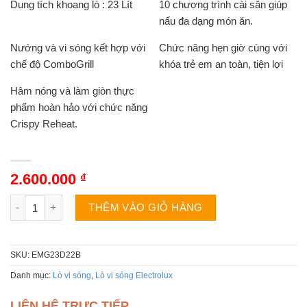
Dung tích khoang lò : 23 Lít
10 chương trình cài sẵn giúp
nấu đa dạng món ăn.
Nướng và vi sóng kết hợp với
Chức năng hẹn giờ cùng với
chế độ ComboGrill
khóa trẻ em an toàn, tiện lợi
Hâm nóng và làm giòn thực
phẩm hoàn hảo với chức năng
Crispy Reheat.
2.600.000
₫
Lò vi sóng Electrolux EMG23D22B | 23 Lít có nướng số lượng
THÊM VÀO GIỎ HÀNG
SKU:
EMG23D22B
Danh mục:
Lò vi sóng
,
Lò vi sóng Electrolux
LIÊN HỆ TRỰC TIẾP