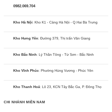
hãy giảm nhiệt độ lò xuống 20 – 40oC từ mức nhiệt
0982.069.704
độ chuẩn ở chương trình nướng mặt trên và mặt
dưới.
Nướng mặt trên và dưới: Để nướng và quay thực
Kho Hà Nội
: Kho K1 - Cảng Hà Nội - Q.Hai Bà Trưng
phẩm ở một tầng của lò
Nướng quạt ẩm: Để nướng các thực phẩm trong
Kho Hưng Yên
: Đường 379, Thị trấn Văn Giang
khuôn bánh ở 1 tầng lò. Để tiết kiệm điện năng khi
nướng, vui lòng sử dụng chức năng này cùng với
các gợi ý trong sách hướng dẫn sử dụng.
Kho Bắc Ninh
: Lý Thần Tông - Từ Sơn - Bắc Ninh
Nướng nhanh: Để nướng thực phẩm có mặt phẳng
với số lượng lớn, hoặc nướng bánh mì.
Kho Vĩnh Phúc
: Phường Hùng Vương - Phúc Yên
Nướng siêu tốc: Để nướng tảng thịt lớn hay thịt gia
cầm ở một tầng của lò. Chức năng này cũng giúp
Kho Thanh Hoá
: Lô 23, KCN Tây Bắc Ga, P. Đông Thọ
nấu các món bỏ lò và nướng vàng thực phẩm.
Nướng pizza: Để nướng ở một tầng của lò để có
CHI NHÁNH MIỀN NAM
đế bánh giòn rụm, cháy cạnh. Khi sử dụng chức
năng này, hãy giảm nhiệt độ lò xuống 20 – 40oC từ