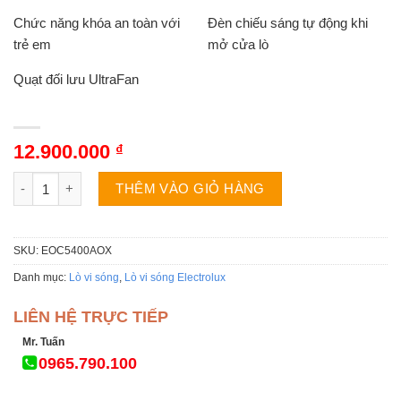
Chức năng khóa an toàn với
Đèn chiếu sáng tự động khi
trẻ em
mở cửa lò
Quạt đối lưu UltraFan
12.900.000
₫
Lò nướng Electrolux EOC5400AOX | 72L Âm tủ số lượng
THÊM VÀO GIỎ HÀNG
SKU:
EOC5400AOX
Danh mục:
Lò vi sóng
,
Lò vi sóng Electrolux
LIÊN HỆ TRỰC TIẾP
Mr. Tuấn
0965.790.100