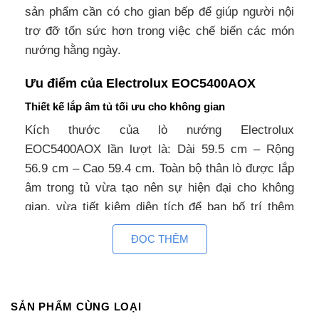
sản phẩm cần có cho gian bếp để giúp người nội
trợ đỡ tốn sức hơn trong việc chế biến các món
nướng hằng ngày.
Ưu điểm của Electrolux EOC5400AOX
Thiết kế lắp âm tủ tối ưu cho không gian
Kích thước của lò nướng Electrolux
EOC5400AOX lần lượt là: Dài 59.5 cm – Rộng
56.9 cm – Cao 59.4 cm. Toàn bộ thân lò được lắp
âm trong tủ vừa tạo nên sự hiện đại cho không
gian, vừa tiết kiệm diện tích để bạn bố trí thêm
các thiết bị bếp khác. Với kiểu lắp đặt này, sản
ĐỌC THÊM
phẩm giúp gian bếp trở nên gọn và đẹp hơn.
Kiểu dáng sang trọng
Đây là dòng lò nướng nhập khẩu có xuất xứ từ Ý.
SẢN PHẨM CÙNG LOẠI