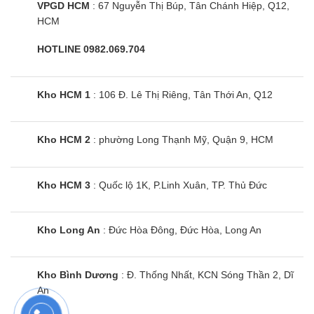
VPGD HCM
: 67 Nguyễn Thị Búp, Tân Chánh Hiệp, Q12,
mức nhiệt độ chuẩn ở chương trình Nướng thông
HCM
thường.
Nướng thịt: Để nướng thịt mềm và đọng nước.
HOTLINE 0982.069.704
Giữ ấm: Để giữ ấm thức ăn.
Rã đông: Để rã đông các thực phẩm đông lạnh,
Kho HCM 1
: 106 Đ. Lê Thị Riêng, Tân Thới An, Q12
như rau củ và trái cây. Thời gian rã đông tùy thuộc
vào khối lượng và kích thước của thực phẩm cần
Kho HCM 2
: phường Long Thạnh Mỹ, Quận 9, HCM
rã đông.
Lò nướng EOC5400AOX sở hữu nhiều tiện
Kho HCM 3
: Quốc lộ 1K, P.Linh Xuân, TP. Thủ Đức
ích đặc biệt hữu dụng
Chức năng tự vệ sinh bằng nhiệt phân
Kho Long An
: Đức Hòa Đông, Đức Hòa, Long An
Chức năng này giúp đốt cháy các vết bẩn còn sót
lại trong lò sau khi nướng với nhiệt độ cực cao.
Nhờ đó, bạn sẽ đỡ mất thời gian để vệ sinh lò hơn
Kho Bình Dương
: Đ. Thống Nhất, KCN Sóng Thần 2, Dĩ
An
và không cần dùng các chất tẩy rửa hoá học
khác.