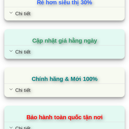
Nhờ đó, lò nướng Electrolux EOC5400AOX giúp
Rẻ hơn siêu thị 30%
bạn đảm bảo hiệu suất nấu nướng và tiết kiệm
Chi tiết
thời gian hơn.
Có sẵn vỉ nướng và khay nướng tiện lợi
Cập nhật giá hằng ngày
Vỉ nướng của lò được làm bằng chất liệu thép mạ
Chrome chắc chắn, chịu nhiệt tốt và an toàn cho
Chi tiết
sức khoẻ. Với vỉ nướng này, bạn có thể đặt bánh
mì, pizza, thịt nguyên miếng hoặc gà, vịt,.. lên để
nướng rất tiện lợi.
Chính hãng & Mới 100%
Khay nướng được tráng men rất dày và cứng cáp,
Chi tiết
thường được đặt ở dưới vỉ nướng để hứng dầu
mỡ chảy xuống hoặc đặt các loại bánh vào để
nướng. Nhớ lớp men nhẵn, mịn, việc vệ sinh lò
trở nên dễ dàng hơn mà không cần tốn nhiều thời
Bảo hành toàn quốc tận nơi
gian.
Chi tiết