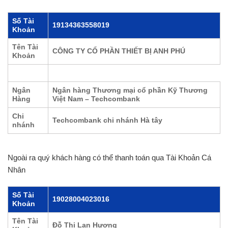
Số Tài
19134363558019
Khoản
Tên Tài
CÔNG TY CỔ PHẦN THIẾT BỊ ANH PHÚ
Khoản
Ngân
Ngân hàng Thương mại cổ phần Kỹ Thương
Hàng
Việt Nam – Techcombank
Chi
Techcombank chi nhánh Hà tây
nhánh
Ngoài ra quý khách hàng có thể thanh toán qua Tài Khoản Cá
Nhân
Số Tài
19028004023016
Khoản
Tên Tài
Đỗ Thị Lan Hương