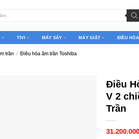
H
TIVI
MÁY SẤY
MÁY GIẶT
ĐIỀU HÒA
m trần
/
Điều hòa âm trần Toshiba
Điều H
V 2 ch
Trần
31.200.00