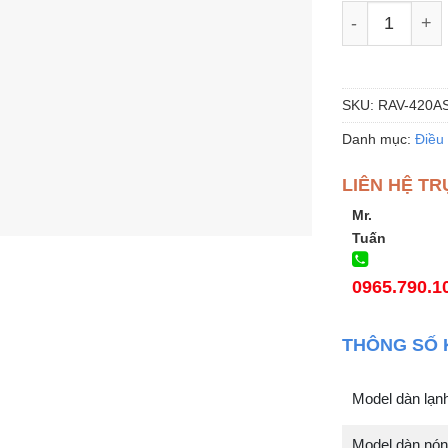
Điều Hòa Tosh
SKU:
RAV-420A
Danh mục:
Điều
LIÊN HỆ TR
Mr.
Tuấn
0965.790.1
THÔNG SỐ 
Model dàn lạ
Model dàn nó