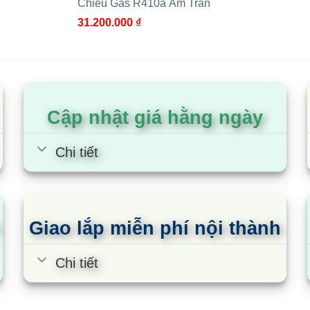
Chiều Gas R410a Âm Trần
làm lạnh sâu, làm lạnh nhanh, thân thiện với môi trường, k
31.200.000
₫
Cập nhật giá hằng ngày
Chi tiết
Giao lắp miễn phí nội thành
Chi tiết
shiba RAV-
Điều Hòa Toshiba RAV-
Đ
AV-420USP-V 1
RM801UTP-E 2 chiều inverter
R