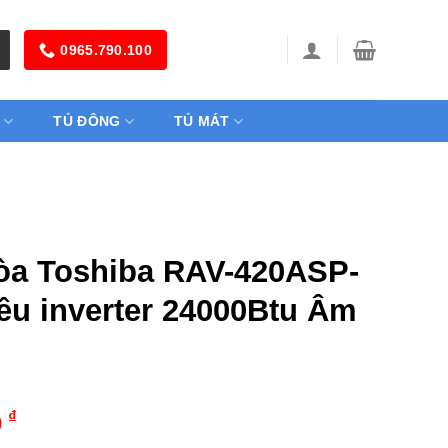
0965.790.100
TỦ ĐÔNG
TỦ MÁT
òa Toshiba RAV-420ASP-
iều inverter 24000Btu Âm
₫
0