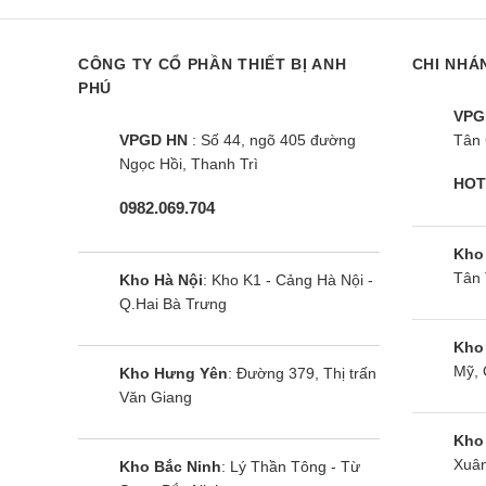
E 2 chiều inverter 18000Btu
Chiều Gas R
Âm Trần
CÔNG TY CỔ PHẦN THIẾT BỊ ANH
CHI NHÁ
PHÚ
VPG
VPGD HN
: Số 44, ngõ 405 đường
Tân 
Ngọc Hồi, Thanh Trì
HOT
0982.069.704
Kho
Tân 
Kho Hà Nội
: Kho K1 - Cảng Hà Nội -
Q.Hai Bà Trưng
Kho
Mỹ, 
Kho Hưng Yên
: Đường 379, Thị trấn
Văn Giang
Kho
Xuân
Kho Bắc Ninh
: Lý Thần Tông - Từ