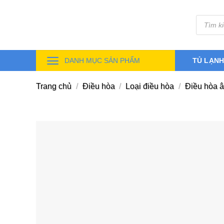
Skip
Tìm
to
kiếm
sản
content
phẩm
DANH MỤC SẢN PHẨM
TỦ LẠN
Trang chủ
/
Điều hòa
/
Loại điều hòa
/
Điều hòa â