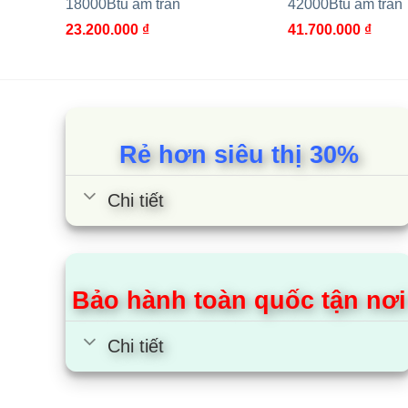
18000Btu âm trần
42000Btu âm trần
máy điều hòa thương mại. Với nhiều ưu điểm như: 
23.200.000
₫
41.700.000
₫
Cùng Chủ Đề:
Rẻ hơn siêu thị 30%
Chi tiết
Bảo hành toàn quốc tận nơi
Chi tiết
Điều Hòa Toshiba RAV-
Điều Hòa To
RM561UTP-E/RAV-GM561ATP-
420AS8-V/R