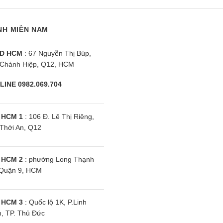
410a Âm Trần
24000Btu Âm Trần
1
NH MIỀN NAM
D HCM
: 67 Nguyễn Thị Búp,
Chánh Hiệp, Q12, HCM
LINE 0982.069.704
 HCM 1
: 106 Đ. Lê Thị Riêng,
Thới An, Q12
 HCM 2
: phường Long Thạnh
Quận 9, HCM
 HCM 3
: Quốc lộ 1K, P.Linh
, TP. Thủ Đức