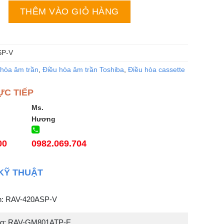
iba RAV-420ASP-V 2 chiều inverter 24000Btu Âm Trần số 
THÊM VÀO GIỎ HÀNG
SP-V
 hòa âm trần
,
Điều hòa âm trần Toshiba
,
Điều hòa cassette
ỰC TIẾP
Ms.
Hương
00
0982.069.704
KỸ THUẬT
nh: RAV-420ASP-V
ng: RAV-GM801ATP-E