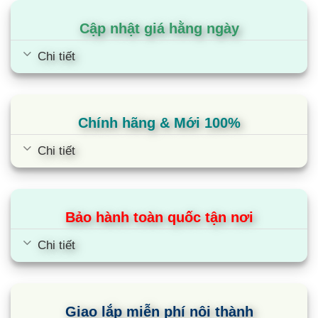
kể giúp cho thiết bị tiết kiệm điện năng trong suốt
quá trình hoạt động.
Cập nhật giá hằng ngày
Chi tiết
Thêm vào đó, gas R32 còn được biết đến như một
giải pháp thân thiện với môi trường, giảm thiểu tác
động tiêu cực đến tầng Ozon. Vậy nên đây chính
là lựa chọn lý tưởng cho những ai có mong muốn
Chính hãng & Mới 100%
vừa tận hưởng không gian mát lạnh, vừa góp phần
Chi tiết
bảo vệ môi trường sống.
Chế độ Eco hỗ trợ máy tiết kiệm năng lượng điện
Bên cạnh gas R32, máy lạnh TCL TAC-
Bảo hành toàn quốc tận nơi
09CSD/XAB1 còn được tích hợp chế độ Eco để
Chi tiết
nâng cao hiệu quả tiết kiệm năng lượng. Ở chế độ
này, máy lạnh sẽ điều chỉnh công suất hoạt động
xuống mức thấp hơn, giúp giảm thiểu lượng điện
Giao lắp miễn phí nội thành
tiêu thụ đáng kể. Mặc dù vậy, máy vẫn đảm bảo