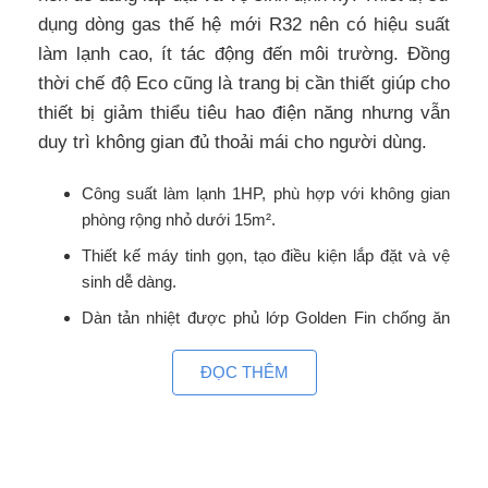
dụng dòng gas thế hệ mới R32 nên có hiệu suất
làm lạnh cao, ít tác động đến môi trường. Đồng
thời chế độ Eco cũng là trang bị cần thiết giúp cho
thiết bị giảm thiểu tiêu hao điện năng nhưng vẫn
duy trì không gian đủ thoải mái cho người dùng.
Công suất làm lạnh 1HP, phù hợp với không gian
phòng rộng nhỏ dưới 15m².
Thiết kế máy tinh gọn, tạo điều kiện lắp đặt và vệ
sinh dễ dàng.
Dàn tản nhiệt được phủ lớp Golden Fin chống ăn
mòn tốt.
ĐỌC THÊM
Chế độ Eco giúp tiết kiệm điện hiệu quả.
Trang bị màn hình hiển thị nhắc nhở vệ sinh thiết bị
định kỳ.