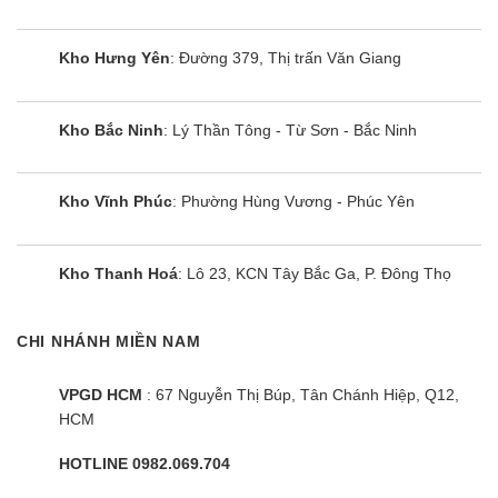
Cùng Chủ Đề:
Kho Hưng Yên
: Đường 379, Thị trấn Văn Giang
Kho Bắc Ninh
: Lý Thần Tông - Từ Sơn - Bắc Ninh
Kho Vĩnh Phúc
: Phường Hùng Vương - Phúc Yên
Kho Thanh Hoá
: Lô 23, KCN Tây Bắc Ga, P. Đông Thọ
CHI NHÁNH MIỀN NAM
VPGD HCM
: 67 Nguyễn Thị Búp, Tân Chánh Hiệp, Q12,
HCM
Điều hòa TCL TAC-09CSD/TPG31 |
9000BTU 1 chiều
HOTLINE 0982.069.704