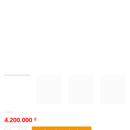
4.200.000
₫
Điều hòa TCL TAC-09CSD/XAB1 | 9000BTU 1 chiều số lượng