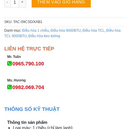
THÊM VÀO GIỎ HÀNG
SKU:
TAC-09CSD/XAB1
Danh mục:
Điều hòa 1 chiều
,
Điều hòa 9000BTU
,
Điều hòa TCL
,
Điều hòa
TCL 9000BTU
,
Điều hòa treo tường
LIÊN HỆ TRỰC TIẾP
Mr. Tuấn
0965.790.100
Ms. Hương
0982.069.704
THÔNG SỐ KỸ THUẬT
Thông tin sản phẩm
Loại máy: 1 chiều (chỉ làm lạnh)