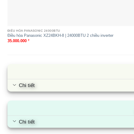
ĐIỀU HÒA PANASONIC 24000BTU
Điều hòa Panasonic XZ24BKH-8 | 24000BTU 2 chiều inverter
35.000.000
₫
Nếu 
5. Kết luận và thông tin liên hệ
lớn,
– đâ
Chi tiết
Chi tiết