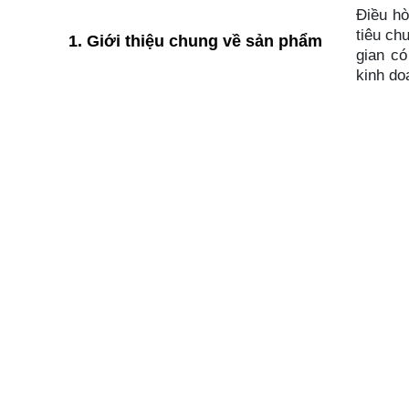
Điều hò
tiêu ch
1. Giới thiệu chung về sản phẩm
gian có
kinh d
2. Thông số kỹ thuật