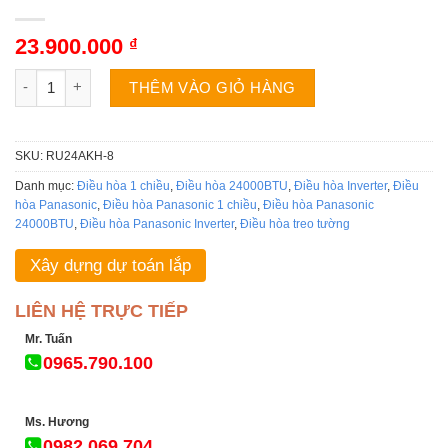
23.900.000
₫
Điều hòa Panasonic RU24AKH-8 | 24000BTU 1 chiều inverter số
THÊM VÀO GIỎ HÀNG
SKU:
RU24AKH-8
Danh mục:
Điều hòa 1 chiều
,
Điều hòa 24000BTU
,
Điều hòa Inverter
,
Điều
hòa Panasonic
,
Điều hòa Panasonic 1 chiều
,
Điều hòa Panasonic
24000BTU
,
Điều hòa Panasonic Inverter
,
Điều hòa treo tường
Xây dựng dự toán lắp
LIÊN HỆ TRỰC TIẾP
Mr. Tuấn
0965.790.100
Ms. Hương
0982.069.704