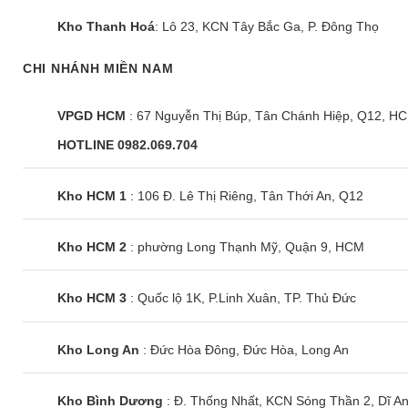
Kho Thanh Hoá
: Lô 23, KCN Tây Bắc Ga, P. Đông Thọ
CHI NHÁNH MIỀN NAM
VPGD HCM
: 67 Nguyễn Thị Búp, Tân Chánh Hiệp, Q12, H
HOTLINE 0982.069.704
Kho HCM 1
: 106 Đ. Lê Thị Riêng, Tân Thới An, Q12
Kho HCM 2
: phường Long Thạnh Mỹ, Quận 9, HCM
Kho HCM 3
: Quốc lộ 1K, P.Linh Xuân, TP. Thủ Đức
Kho Long An
: Đức Hòa Đông, Đức Hòa, Long An
Kho Bình Dương
: Đ. Thống Nhất, KCN Sóng Thần 2, Dĩ A