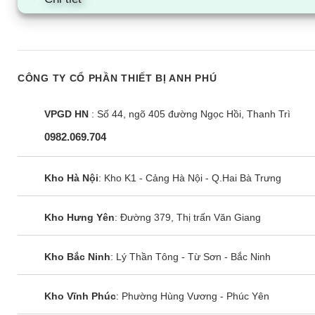
CÔNG TY CỔ PHẦN THIẾT BỊ ANH PHÚ
VPGD HN
: Số 44, ngõ 405 đường Ngọc Hồi, Thanh Trì
0982.069.704
Điều hòa Panasonic XU24BKH-8 |
Kho Hà Nội
: Kho K1 - Cảng Hà Nội - Q.Hai Bà Trưng
24000BTU 1 chiều inverter
Kho Hưng Yên
: Đường 379, Thị trấn Văn Giang
Kho Bắc Ninh
: Lý Thần Tông - Từ Sơn - Bắc Ninh
Kho Vĩnh Phúc
: Phường Hùng Vương - Phúc Yên