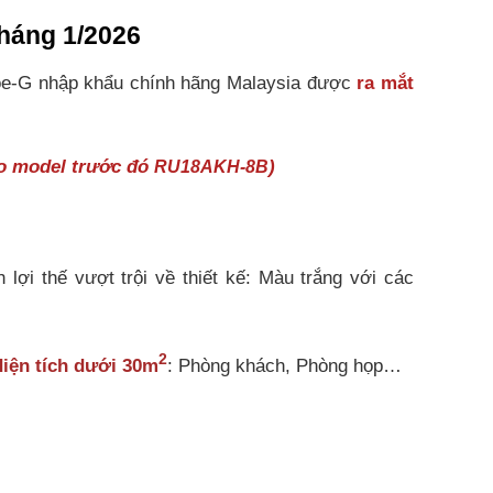
háng 1/2026
oe-G nhập khẩu chính hãng Malaysia được
ra mắt
o model trước đó
)
RU18AKH-8B
ợi thế vượt trội về thiết kế: Màu trắng với các
2
iện tích dưới 30m
: Phòng khách, Phòng họp…
 mát tức thì ngay khi vừa khởi động.