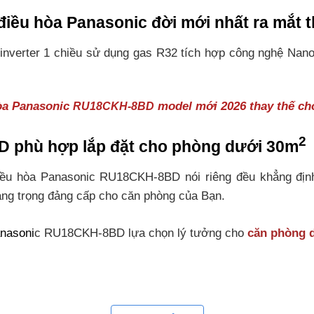
ều hòa Panasonic đời mới nhất ra mắt t
nverter 1 chiều sử dụng gas R32 tích hợp công nghệ Nan
hòa Panasonic
model mới 2026 thay thế ch
RU18CKH-8BD
2
 phù hợp lắp đặt cho phòng dưới 30m
u hòa Panasonic RU18CKH-8BD nói riêng đều khẳng định l
sang trọng đảng cấp cho căn phòng của Bạn.
nasoni
c RU18CKH-8BD lựa chọn lý tưởng cho
căn phòng d
 trang bị công nghệ làm lạnh nhanh P-Tech có khả năng làm