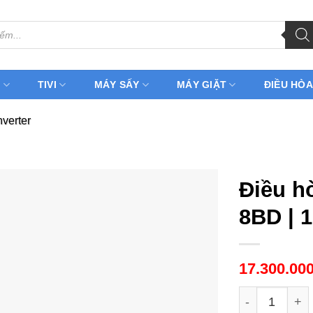
H
TIVI
MÁY SẤY
MÁY GIẶT
ĐIỀU HÒA
nverter
Điều h
8BD | 
17.300.00
Điều hòa Pan