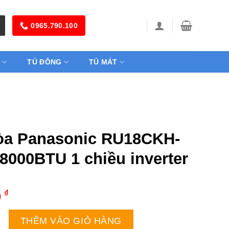
0965.790.100
TỦ ĐÔNG
TỦ MÁT
òa Panasonic RU18CKH-
18000BTU 1 chiều inverter
₫
0
asonic RU18CKH-8BD | 18000BTU 1 chiều inverter số lượn
THÊM VÀO GIỎ HÀNG