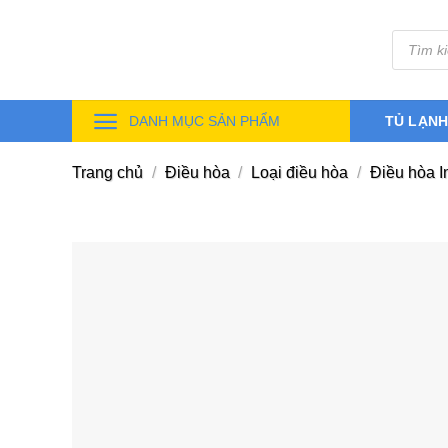
Skip
Tìm
to
kiếm
sản
content
phẩm
DANH MỤC SẢN PHẨM
TỦ LẠN
Trang chủ
/
Điều hòa
/
Loại điều hòa
/
Điều hòa I