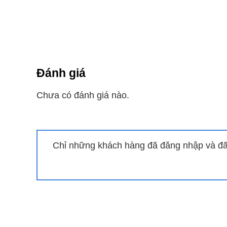
Luồng gió thổi 4 hướng (Trên dưới / Trái phái) gi
Điều hòa Panasonic inverter chẳng
Điều hòa Panasonic 18000 BTU 1 chiều RU18CKH-
Đánh giá
được ứng dụng trên các sản phẩm
máy điều hòa
k
Chưa có đánh giá nào.
Khi sử dụng điều hòa Panasonic inverter Bạn sẽ đư
Tiết kiệm điện hiệu quả => Tiết kiệm chi p
Chỉ những khách hàng đã đăng nhập và đã 
Mang lại sự thoải mái dễ chịu: Bởi vì mức 
Máy vận hành êm ái giúp gia tăng tuổi th
=> Tìm hiểu thêm bài viết
: Điều hòa inverter là g
Công nghệ Nanoe-G, Nanoe-X diệt