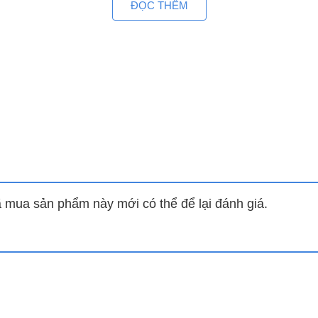
ĐỌC THÊM
úp hơi lạnh được phân tán đều khắp căn phòng của Bạn.
 lo tiền điện
8BD được trang bị công nghệ inverter. Đây là công nghệ
hông khí mà còn được ứng dụng ở các sản phẩm: Tủ lạnh,
ợc tận hưởng 3 giá trị cốt lõi sau mà nó mang lại:
hí tiền điện hàng tháng.
mua sản phẩm này mới có thể để lại đánh giá.
0
chênh lệch nhiệt độ rất thấp chỉ 0.5
C.
ọ cho sản phẩm.
ì
 khuẩn khử mùi, ngăn ngừa vi khuẩn