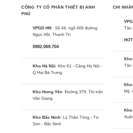
Thời gian bảo hành điều hòa Panasonic chính hã
CÔNG TY CỔ PHẦN THIẾT BỊ ANH
CHI NHÁ
PHÚ
Đến nay, ngoài phiếu bảo hành giấy kèm theo sản
VPG
kích hoạt bảo hành điện từ ngay khi nhận máy ho
VPGD HN
: Số 44, ngõ 405 đường
Tân 
thời gian bảo hành cho sản phẩm cũng như quyền
Ngọc Hồi, Thanh Trì
HOT
của Panasonic.
0982.069.704
Điều hòa Panasonic chính hãng được bảo hàn
Kho
ủy quyền, đặc biệt có 9 đội phản ứng nhanh
(Hà 
Tân 
Kho Hà Nội
: Kho K1 - Cảng Hà Nội -
Q.Hai Bà Trưng
hòa gặp sự cố thì kỹ thuật viên của Panasonic s
Kho
Hãy mua điều hòa Panasonic 18000 BTU 1 chiều i
Mỹ, 
Kho Hưng Yên
: Đường 379, Thị trấn
Văn Giang
Chúng tôi:
Kho
Công ty Bảo Minh
(Bán Hàng Tại Kho) –
Tổng kh
Xuân
Kho Bắc Ninh
: Lý Thần Tông - Từ
Sơn - Bắc Ninh
246 Đường Nguyễn Văn Giáp, Cầu Diễn, Nam Từ 