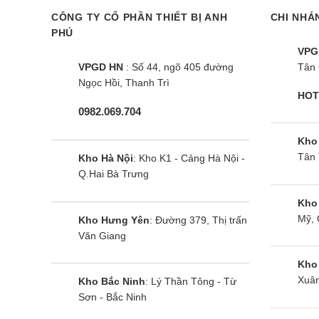
Kích hoạt bảo hành điện tử (Khách hàng 
CÔNG TY CỔ PHẦN THIẾT BỊ ANH
CHI NHÁ
PHÚ
Giá điều hòa Panasonic rẻ nhất thị trường
VPG
Hỗ trợ đầy đủ chứng nhận nguồn gốc xuất
VPGD HN
: Số 44, ngõ 405 đường
Tân 
Ngọc Hồi, Thanh Trì
Đảm bảo mọi quyền lợi chương trình quà t
HOT
0982.069.704
Hỗ trợ sản phẩm trọn đời (24/7).
Kho
Tân 
Kho Hà Nội
: Kho K1 - Cảng Hà Nội -
Địa chỉ:
246 Đường Nguyễn Văn Giáp, Cầu Diễn, 
Q.Hai Bà Trưng
024.37656 333
/
024.3543 0820
/
0
Điện thoại:
Kho
Mỹ, 
Kho Hưng Yên
: Đường 379, Thị trấn
Cùng Chủ Đề:
Văn Giang
Kho
Xuân
Kho Bắc Ninh
: Lý Thần Tông - Từ
Sơn - Bắc Ninh