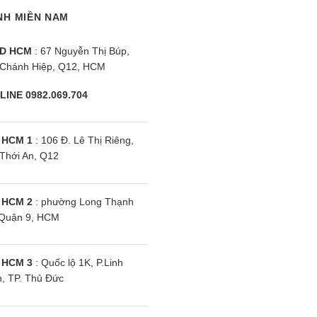
sẽ nhận được ngay tin nhắn xác nhận từ tổng đài Panaso
NH MIỀN NAM
.
D HCM
: 67 Nguyễn Thị Búp,
 xứ (C/O), chất lượng hàng hóa (C/Q) khi quý khách hàn
Chánh Hiệp, Q12, HCM
ặng, khuyến mại (nếu có) đến tay người tiêu dùng.
LINE 0982.069.704
 HCM 1
: 106 Đ. Lê Thị Riêng,
Thới An, Q12
Nam Từ Liêm, Hà Nội [Cách SVĐ Mỹ Đình 1.5 KM]
24.3543 0821
 HCM 2
: phường Long Thạnh
Quận 9, HCM
 HCM 3
: Quốc lộ 1K, P.Linh
, TP. Thủ Đức