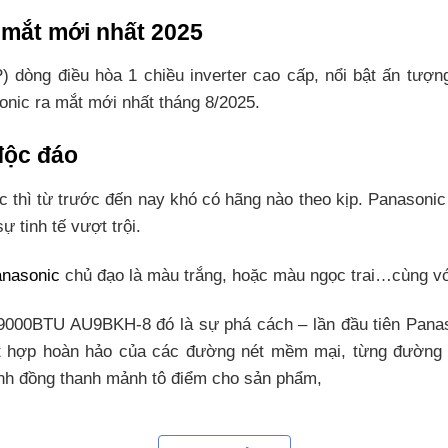
mắt mới nhất 2025
dòng điều hòa 1 chiều inverter cao cấp, nổi bật ấn tượn
onic ra mắt mới nhất tháng 8/2025.
 độc đáo
ic thì từ trước đến nay khó có hãng nào theo kịp. Panasoni
 tinh tế vượt trội.
anasonic
chủ đạo là màu trắng, hoặc màu ngọc trai…cùng vớ
r 9000BTU AU9BKH-8 đó là sự phá cách – lần đầu tiên Pa
hợp hoàn hảo của các đường nét mềm mại, từng đường nét
nh đồng thanh mảnh tô điểm cho sản phẩm,
hí màu sắc hài hòa sẽ tạo lên sự hòa quyện khiến bạn không