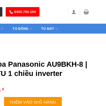
0965.790.100
TỦ ĐÔNG
TỦ MÁT
òa Panasonic AU9BKH-8 |
U 1 chiều inverter
₫
0
sonic AU9BKH-8 | 9000BTU 1 chiều inverter số lượng
THÊM VÀO GIỎ HÀNG