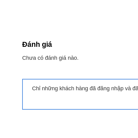
Với
công suất điều hòa 9000BTU
AU9BKH-8 lựa chọ
Cánh đảo gió AEROWINGs phạm vi
Với thiết kế cánh đảo gió AEROWINGs giúp máy
Đánh giá
mang lại cho Bạn cảm giác thoải mái dễ chịu hơn 
Chưa có đánh giá nào.
Tích hợp trí tuệ nhân tạo AI + ECO
Máy điều hòa Panasonic AU9BKH-8 Ngoài việc 
thì máy điều hòa này còn được trang bị công ngh
Chỉ những khách hàng đã đăng nhập và đã 
Trí tuệ nhân tạo A.I ngày càng được ứng dụng rộng
chúng ta cuộc sống tiện nghi hơn, an toàn, thoải
Nắm bắt được xu hướng đó, thì Panasonic là hãng