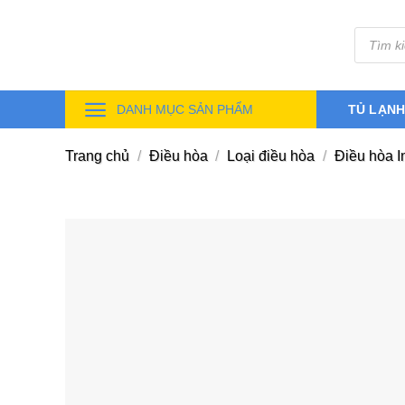
Skip
Tìm
to
kiếm
sản
content
phẩm
DANH MỤC SẢN PHẨM
TỦ LẠN
Trang chủ
/
Điều hòa
/
Loại điều hòa
/
Điều hòa I