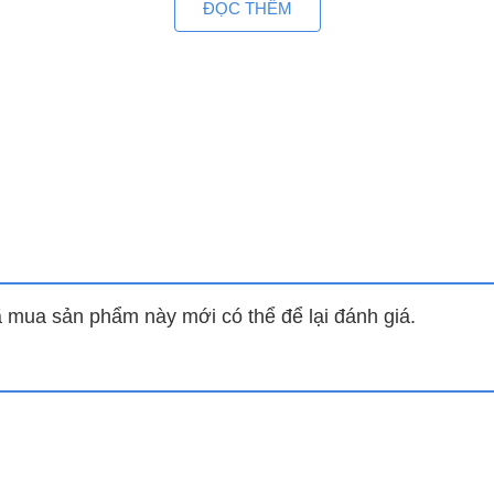
ĐỌC THÊM
n lắp đặt phù hợp cho căn phòng có diện tích 10-15m2.
 làm mát lên đến 15m
 điều hòa Panasonic CU/CS-AU9BKH-8
luồng gió thổi xa 
bao giờ hết.
 tiết kiệm điện hơn và thoải mái hơn nữa
được
trang bị công nghệ inverter
với nhiều ưu điểm: Tiết k
ệ
AI + ECO.
mua sản phẩm này mới có thể để lại đánh giá.
 rãi trong lĩnh vực công nghệ, kinh doanh, y tế, giáo dục 
 mái hơn…
 điều hòa đầu tiên tại nước ta tiên phong ứng dụng công ng