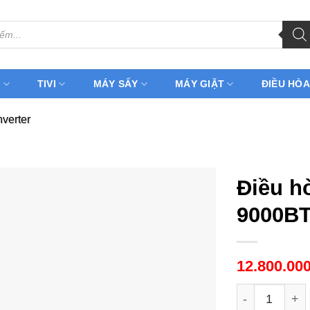
H
TIVI
MÁY SẤY
MÁY GIẶT
ĐIỀU HÒA
nverter
Điều h
9000BT
12.800.00
Điều hòa Pana