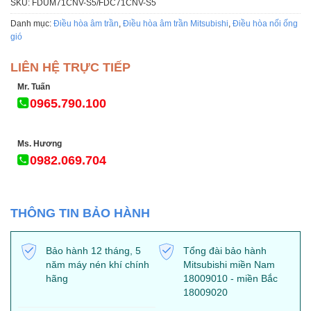
SKU:
FDUM71CNV-S5/FDC71CNV-S5
Danh mục:
Điều hòa âm trần
,
Điều hòa âm trần Mitsubishi
,
Điều hòa nối ống
gió
LIÊN HỆ TRỰC TIẾP
Mr. Tuấn
0965.790.100
Ms. Hương
0982.069.704
THÔNG TIN BẢO HÀNH
Bảo hành 12 tháng, 5
Tổng đài bảo hành
năm máy nén khí chính
Mitsubishi miền Nam
hãng
18009010 - miền Bắc
18009020