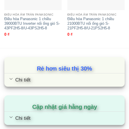
ĐIỀU HÒA ÂM TRẦN PANASONIC
ĐIỀU HÒA ÂM TRẦN PANASONIC
Điều hòa Panasonic 1 chiều
Điều hòa Panasonic 1 chiều
39000BTU Inverter nối ống gió S-
21000BTU nối ống gió S-
43PF2H5-8/U-43PS2H5-8
21PF2H5-8/U-21PS2H5-8
0
₫
0
₫
Rẻ hơn siêu thị 30%
Chi tiết
Mitsubishi Heavy 1 chiều 48000BTU
nối ống gió FDUM140CSV-
S5/FDC140CSV-S5
Cập nhật giá hằng ngày
Chi tiết