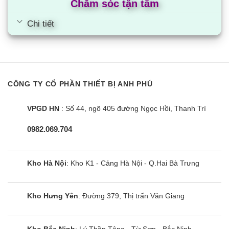
Chăm sóc tận tâm
Chi tiết
CÔNG TY CỔ PHẦN THIẾT BỊ ANH PHÚ
VPGD HN
: Số 44, ngõ 405 đường Ngọc Hồi, Thanh Trì
0982.069.704
Kho Hà Nội
: Kho K1 - Cảng Hà Nội - Q.Hai Bà Trưng
Kho Hưng Yên
: Đường 379, Thị trấn Văn Giang
Kho Bắc Ninh
: Lý Thần Tông - Từ Sơn - Bắc Ninh