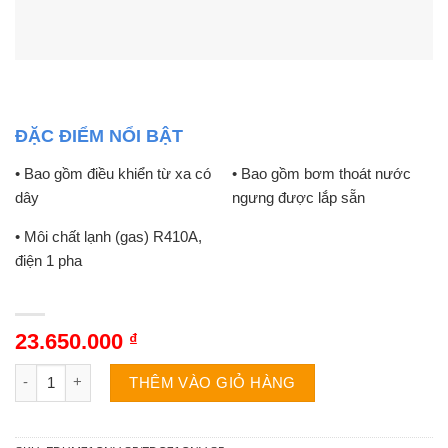
ĐẶC ĐIỂM NỔI BẬT
• Bao gồm điều khiển từ xa có
• Bao gồm bơm thoát nước
dây
ngưng được lắp sẵn
• Môi chất lạnh (gas) R410A,
điện 1 pha
23.650.000
₫
Mitsubishi Heavy 1 chiều 24000BTU nối ống gió FDUM71CNV-
THÊM VÀO GIỎ HÀNG