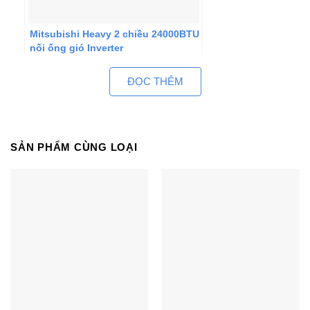
Mitsubishi Heavy 2 chiều 24000BTU
nối ống gió Inverter
FDUM71VF1/FDC71VNP
ĐỌC THÊM
SẢN PHẨM CÙNG LOẠI
Mitsubishi Heavy 1 chiều 18000BTU
nối ống gió FDUM50CNV-
S5/FDC50CNV-S5