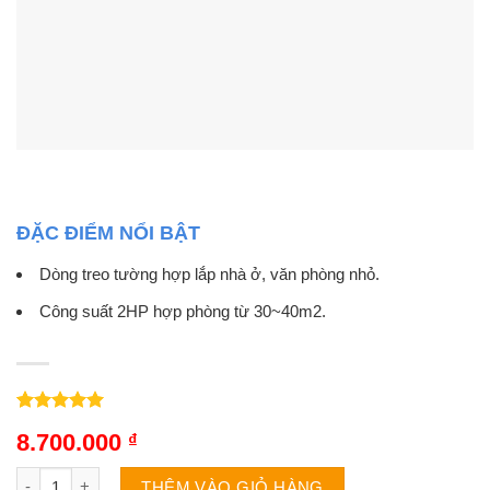
ĐẶC ĐIỂM NỔI BẬT
Dòng treo tường hợp lắp nhà ở, văn phòng nhỏ.
Công suất 2HP hợp phòng từ 30~40m2.
5.00
5
trên 5
8.700.000
₫
dựa trên
đánh giá
Điều hòa Midea MSAFG-18CRN8 | 18000BTU 1 chiều số lượng
THÊM VÀO GIỎ HÀNG