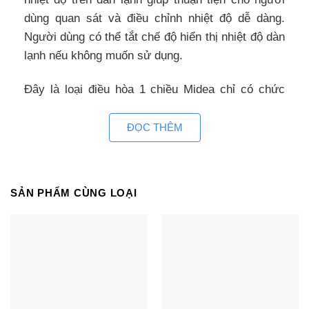
dùng quan sát và điều chỉnh nhiệt độ dễ dàng.
Người dùng có thể tắt chế độ hiển thị nhiệt độ dàn
lạnh nếu không muốn sử dụng.
Đây là loại điều hòa 1 chiều Midea chỉ có chức
năng làm mát, sử dụng tiện lợi cho mùa hè nắng
nóng.
ĐỌC THÊM
Công suất 18000BTU dùng cho phòng 20~30m2
Điều hòa MSAFG-18CRN8 có công suất làm lạnh
SẢN PHẨM CÙNG LOẠI
18000BTU, là thiết bị làm mát lý tưởng cho căn
phòng có diện tích 20~30m2 như phòng ngủ,
phòng đọc sách, văn phòng, lớp học…
Khả năng làm mát của Midea MSAFG-18CRN8
Làm lạnh nhanh