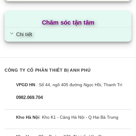
Chăm sóc tận tâm
Chi tiết
CÔNG TY CỔ PHẦN THIẾT BỊ ANH PHÚ
Điều hòa âm trần Midea MCD1-
18CRN8 | 18000BTU 1 Chiều
VPGD HN
: Số 44, ngõ 405 đường Ngọc Hồi, Thanh Trì
0982.069.704
Kho Hà Nội
: Kho K1 - Cảng Hà Nội - Q.Hai Bà Trưng