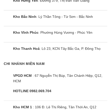
Kho Hưng Yên
: Đường 379, Thị trấn Văn Giang
Kho Bắc Ninh
: Lý Thần Tông - Từ Sơn - Bắc Ninh
Kho Vĩnh Phúc
: Phường Hùng Vương - Phúc Yên
Điều hòa Midea MSAFG-13CRN8 |
12000BTU 1 Chiều
Kho Thanh Hoá
: Lô 23, KCN Tây Bắc Ga, P. Đông Thọ
CHI NHÁNH MIỀN NAM
VPGD HCM
: 67 Nguyễn Thị Búp, Tân Chánh Hiệp, Q12,
HCM
HOTLINE 0982.069.704
Kho HCM 1
: 106 Đ. Lê Thị Riêng, Tân Thới An, Q12